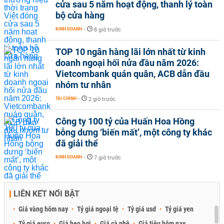
cửa sau 5 năm hoạt động, thanh lý toàn
bộ cửa hàng
KINH DOANH
-
8 giờ trước
TOP 10 ngân hàng lãi lớn nhất từ kinh
doanh ngoại hối nửa đầu năm 2026:
Vietcombank quán quân, ACB dẫn đầu
nhóm tư nhân
TÀI CHÍNH
-
2 giờ trước
Công ty 100 tỷ của Huấn Hoa Hồng
bỗng dưng ‘biến mất’, một công ty khác
đã giải thể
KINH DOANH
-
7 giờ trước
LIÊN KẾT NỔI BẬT
Giá vàng hôm nay
Tỷ giá ngoại tệ
Tỷ giá usd
Tỷ giá yen
Tỷ giá euro
Giá heo hơi
Giá cà phê
Giá tiêu hôm nay