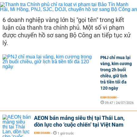
6 doanh nghiệp vàng lớn bị "gọi tên" trong kết
luận của thanh tra chính phủ. Một số vi phạm
được chuyển hồ sơ sang Bộ Công an tiếp tục xử
lý.
PNJ chỉ mua lại
vàng, kim cương
trong 2h buổi
chiều, giữ lịch
trả tiền tối đa
120 ngày
KINH DOANH
-
09:47 | 24/07/2026
AEON bán mảng siêu thị tại Thái Lan,
dồn lực cho ‘cuộc chiến’ tại Việt Nam
KINH DOANH
-
1 giờ trước