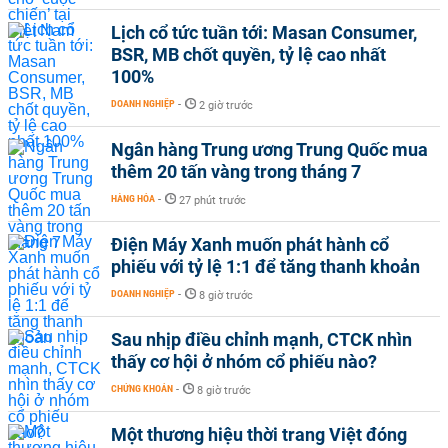
Lịch cổ tức tuần tới: Masan Consumer,
BSR, MB chốt quyền, tỷ lệ cao nhất
100%
DOANH NGHIỆP
-
2 giờ trước
Ngân hàng Trung ương Trung Quốc mua
thêm 20 tấn vàng trong tháng 7
HÀNG HÓA
-
27 phút trước
Điện Máy Xanh muốn phát hành cổ
phiếu với tỷ lệ 1:1 để tăng thanh khoản
DOANH NGHIỆP
-
8 giờ trước
Sau nhịp điều chỉnh mạnh, CTCK nhìn
thấy cơ hội ở nhóm cổ phiếu nào?
CHỨNG KHOÁN
-
8 giờ trước
Một thương hiệu thời trang Việt đóng