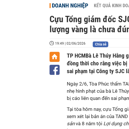
DOANH NGHIỆP
KẾT QUẢ KINH D
Cựu Tổng giám đốc SJC 
lượng vàng là chưa đú
19:49 | 02/06/2026
Chia sẻ
TP HCMBà Lê Thúy Hằng gi
đồng thời cho rằng việc bị
sai phạm tại Công ty SJC l
Ngày 2/6, Tòa Phúc thẩm TA
nhẹ hình phạt của bà Lê Thú
bị cáo liên quan đến sai phạ
Tại tòa hôm nay, cựu Tổng g
xem xét lại bản án của TAND
sản
và 8 năm tội
Lợi dụng ch