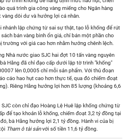
ập tờ trình khống để nâng định mức hao hụt; chèn
vào quá trình gia công vàng miếng cho Ngân hàng
 vàng dôi dư và hưởng lợi cá nhân.
 nhánh lập chứng từ sai sự thật, tạo lỗ khống để rút
nh sách bán vàng bình ổn giá, chỉ bán một phần cho
thị trường với giá cao hơn nhằm hưởng chênh lệch.
ng Nhà nước giao SJC hai đợt 10 tấn vàng nguyên
 bà Hằng đã chỉ đạo cấp dưới lập tờ trình "khống"
00007 lên 0,0005 chỉ mỗi sản phẩm. Với thủ đoạn
báo cáo hao hụt cao hơn thực tế, qua đó chiếm đoạt
ồng). Riêng Hằng hưởng lợi hơn 85 lượng (khoảng 6,6
c SJC còn chỉ đạo Hoàng Lệ Huê lập khống chứng từ
ấp để tạo khoản lỗ khống, chiếm đoạt 3,2 tỷ đồng tại
đó, bà Hằng hưởng lợi 2,1 tỷ đồng. Hành vi của bị
tội
Tham ô tài sản
với số tiền 11,6 tỷ đồng.