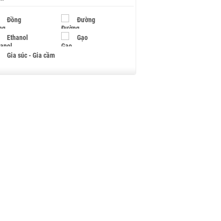
Đồng
Đường
Ethanol
Gạo
Gia súc - Gia cầm
Giấy
Gỗ
Hạt điều
Hồ tiêu - Hạt tiêu
Khí đốt
Kim loại khác
Mắc ca
Muối
Ngũ cốc
Nhựa - Hạt nhựa
Palladium
Phân bón