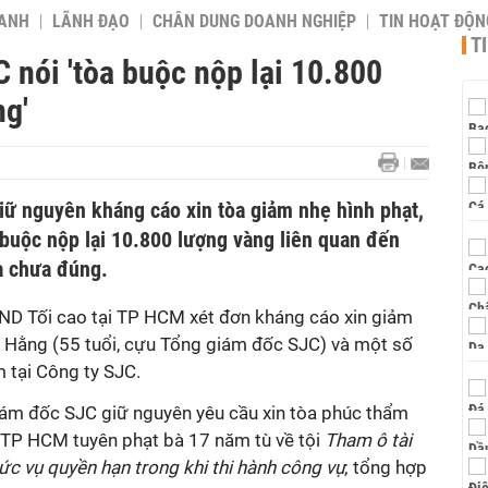
OANH
LÃNH ĐẠO
CHÂN DUNG DOANH NGHIỆP
TIN HOẠT ĐỘN
T
nói 'tòa buộc nộp lại 10.800
ng'
ữ nguyên kháng cáo xin tòa giảm nhẹ hình phạt,
 buộc nộp lại 10.800 lượng vàng liên quan đến
à chưa đúng.
ND Tối cao tại TP HCM xét đơn kháng cáo xin giảm
y Hằng (55 tuổi, cựu Tổng giám đốc SJC) và một số
m tại Công ty SJC.
iám đốc SJC giữ nguyên yêu cầu xin tòa phúc thẩm
 TP HCM tuyên phạt bà 17 năm tù về tội
Tham ô tài
ức vụ quyền hạn trong khi thi hành công vụ
; tổng hợp