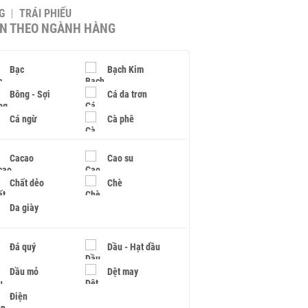
G
TRÁI PHIẾU
IN THEO NGÀNH HÀNG
Bạc
Bạch Kim
Bông - Sợi
Cá da trơn
Cá ngừ
Cà phê
Cacao
Cao su
Chất dẻo
Chè
Da giày
Đá quý
Dầu - Hạt dầu
Dầu mỏ
Dệt may
Điện