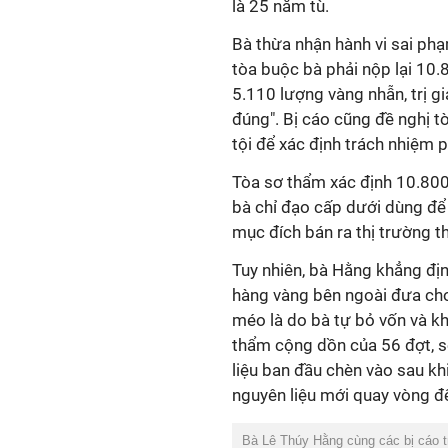
là 25 năm tù.
Bà thừa nhận hành vi sai ph
tòa buộc bà phải nộp lại 10
5.110 lượng vàng nhẫn, trị g
đúng". Bị cáo cũng đề nghị t
tội để xác định trách nhiệm p
Tòa sơ thẩm xác định 10.800 
bà chỉ đạo cấp dưới dùng đ
mục đích bán ra thị trường th
Tuy nhiên, bà Hằng khẳng đị
hàng vàng bên ngoài đưa ch
méo là do bà tự bỏ vốn và k
thẩm cộng dồn của 56 đợt, s
liệu ban đầu chèn vào sau kh
nguyên liệu mới quay vòng để
Bà Lê Thúy Hằng cùng các bị cáo t