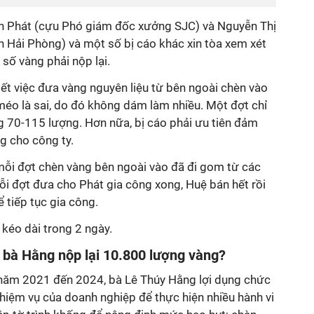
ấn Phát (cựu Phó giám đốc xưởng SJC) và Nguyễn Thị
 Hải Phòng) và một số bị cáo khác xin tòa xem xét
số vàng phải nộp lại.
iết việc đưa vàng nguyên liệu từ bên ngoài chèn vào
éo là sai, do đó không dám làm nhiều. Một đợt chỉ
70-115 lượng. Hơn nữa, bị cáo phải ưu tiên đảm
g cho công ty.
mỗi đợt chèn vàng bên ngoài vào đã đi gom từ các
i đợt đưa cho Phát gia công xong, Huệ bán hết rồi
tiếp tục gia công.
kéo dài trong 2 ngày.
 bà Hằng nộp lại 10.800 lượng vàng?
 năm 2021 đến 2024, bà Lê Thúy Hằng lợi dụng chức
hiệm vụ của doanh nghiệp để thực hiện nhiều hành vi