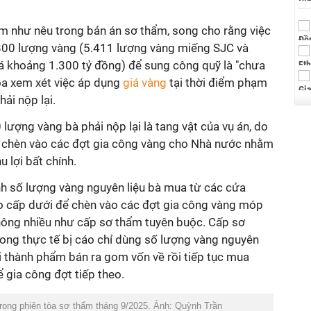
ạm như nêu trong bản án sơ thẩm, song cho rằng việc
.800 lượng vàng (5.411 lượng vàng miếng SJC và
iá khoảng 1.300 tỷ đồng) để sung công quỹ là "chưa
òa xem xét việc áp dụng
giá vàng
tại thời điểm phạm
hải nộp lại.
lượng vàng bà phải nộp lại là tang vật của vụ án, do
ể chèn vào các đợt gia công vàng cho Nhà nước nhằm
u lợi bất chính.
nh số lượng vàng nguyên liệu bà mua từ các cửa
o cấp dưới để chèn vào các đợt gia công vàng móp
hông nhiều như cấp sơ thẩm tuyên buộc. Cấp sơ
ong thực tế bị cáo chỉ dùng số lượng vàng nguyên
i thành phẩm bán ra gom vốn về rồi tiếp tục mua
 gia công đợt tiếp theo.
rong phiên tòa sơ thẩm tháng 9/2025. Ảnh: Quỳnh Trần