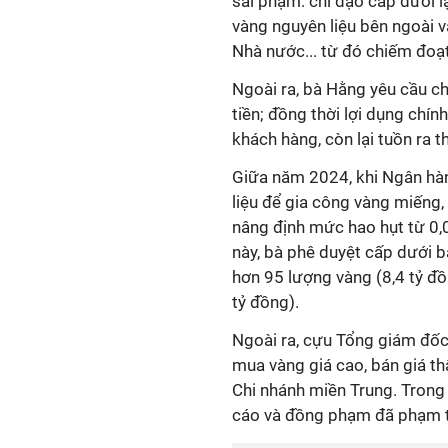
sai phạm: chỉ đạo cấp dưới l
vàng nguyên liệu bên ngoài 
Nhà nước... từ đó chiếm đoạt
Ngoài ra, bà Hằng yêu cầu chi
tiền; đồng thời lợi dụng chí
khách hàng, còn lại tuồn ra 
Giữa năm 2024, khi Ngân hà
liệu để gia công vàng miếng,
nâng định mức hao hụt từ 0,
này, bà phê duyệt cấp dưới 
hơn 95 lượng vàng (8,4 tỷ đ
tỷ đồng).
Ngoài ra, cựu Tổng giám đố
mua vàng giá cao, bán giá th
Chi nhánh miền Trung. Trong 
cáo và đồng phạm đã phạm 