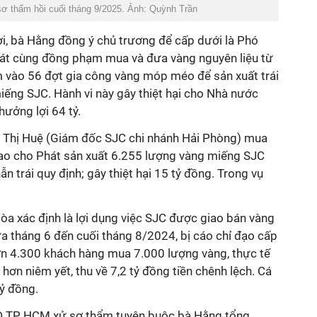
 sơ thẩm hồi cuối tháng 9/2025. Ảnh: Quỳnh Trần
lợi, bà Hằng đồng ý chủ trương để cấp dưới là Phó
át cùng đồng phạm mua và đưa vàng nguyên liệu từ
 vào 56 đợt gia công vàng móp méo để sản xuất trái
iếng SJC. Hành vi này gây thiệt hại cho Nhà nước
hưởng lợi 64 tỷ.
 Thị Huệ (Giám đốc SJC chi nhánh Hải Phòng) mua
giao cho Phát sản xuất 6.255 lượng vàng miếng SJC
 trái quy định; gây thiệt hại 15 tỷ đồng. Trong vụ
òa xác định là lợi dụng việc SJC được giao bán vàng
iữa tháng 6 đến cuối tháng 8/2024, bị cáo chỉ đạo cấp
n 4.300 khách hàng mua 7.000 lượng vàng, thực tế
hơn niêm yết, thu về 7,2 tỷ đồng tiền chênh lệch. Cá
ỷ đồng.
D TP HCM xử sơ thẩm tuyên buộc bà Hằng tổng