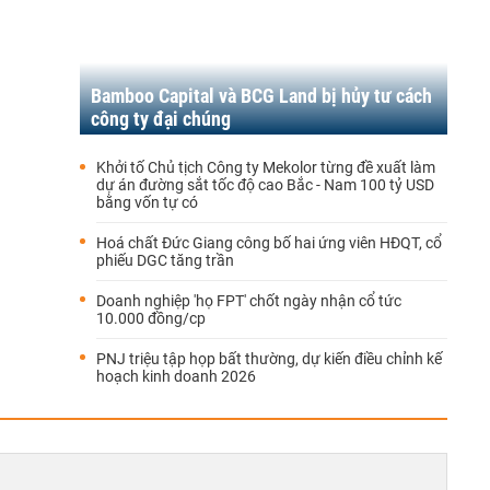
Bamboo Capital và BCG Land bị hủy tư cách
công ty đại chúng
Khởi tố Chủ tịch Công ty Mekolor từng đề xuất làm
dự án đường sắt tốc độ cao Bắc - Nam 100 tỷ USD
bằng vốn tự có
Hoá chất Đức Giang công bố hai ứng viên HĐQT, cổ
phiếu DGC tăng trần
Doanh nghiệp 'họ FPT' chốt ngày nhận cổ tức
10.000 đồng/cp
PNJ triệu tập họp bất thường, dự kiến điều chỉnh kế
hoạch kinh doanh 2026