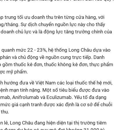
ập trung tối ưu doanh thu trên từng cửa hàng, với
ng/tháng. Sự dịch chuyển nguồn lực này cho thấy
 doanh chủ lực và là động lực tăng trưởng chính của
trì quanh mức 22 - 23%, hệ thống Long Châu dựa vào
 phán và chủ động về nguồn cung trực tiếp. Danh
 gồm thuốc kê đơn, thuốc không kê đơn, thực phẩm
dược mỹ phẩm.
nh hướng đưa về Việt Nam các loại thuốc thế hệ mới,
bệnh mạn tính nặng. Một số tiêu biểu được đưa vào
ab, Anifrolumab và Eculizumab. Yếu tố đa dạng
 mức giá cạnh tranh được xác định là cơ sở để chuỗi
 thu.
lẻ, Long Châu đang hiện diện tại thị trường tiêm
úc được dự báo có quy mô đạt khoảng 31.900 tỷ