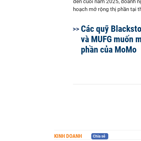
đến cuối năm 2025, doanh ngh
hoạch mở rộng thị phần tại t
Các quỹ Blackst
và MUFG muốn mu
phần của MoMo
KINH DOANH
Chia sẻ