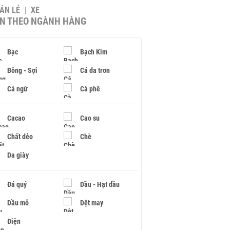
BÁN LẺ
XE
IN THEO NGÀNH HÀNG
Bạc
Bạch Kim
Bông - Sợi
Cá da trơn
Cá ngừ
Cà phê
Cacao
Cao su
Chất dẻo
Chè
Da giày
Đá quý
Dầu - Hạt dầu
Dầu mỏ
Dệt may
Điện