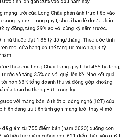
 ước tính lên gần 20% vào đầu năm nay.
ng mạng lưới của Long Châu phản ánh trực tiếp vào
a công ty mẹ. Trong quý I, chuỗi bán lẻ dược phẩm
02 tỷ đồng, tăng 29% so với cùng kỳ năm trước.
 nhà thuốc đạt 1,36 tỷ đồng/tháng. Theo ước tính
trên mỗi cửa hàng có thể tăng từ mức 14,18 tỷ
/năm.
trước thuế của Long Châu trong quý I đạt 455 tỷ đồng,
trước và tăng 35% so với quý liền kề. Nhờ kết quả
tới hơn 68% tổng doanh thu và đóng góp khoảng
ế của toàn hệ thống FRT trong kỳ.
ngược với mảng bán lẻ thiết bị công nghệ (ICT) của
 hiện đang ưu tiên tinh gọn mạng lưới thay vì mở
 đã giảm từ 755 điểm bán (năm 2023) xuống còn
 và tiếp tục giảm xuống còn 621 điểm bán vào quý I