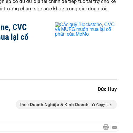
iệp có đủ dư địa tài chính để tiếp tục tài trợ cho kế
hị trường chăm sóc sức khỏe trong giai đoạn tới.
one, CVC
a lại cổ
Đức Huy
Theo
Doanh Nghiệp & Kinh Doanh
Copy link