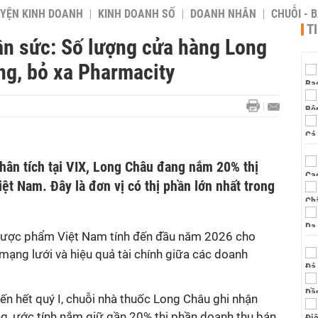
YỆN KINH DOANH
KINH DOANH SỐ
DOANH NHÂN
CHUỖI - 
T
n sức: Số lượng cửa hàng Long
ng, bỏ xa Pharmacity
hân tích tại VIX, Long Châu đang nắm 20% thị
iệt Nam. Đây là đơn vị có thị phần lớn nhất trong
 dược phẩm Việt Nam tính đến đầu năm 2026 cho
mạng lưới và hiệu quả tài chính giữa các doanh
đến hết quý I, chuỗi nhà thuốc Long Châu ghi nhận
g, ước tính nắm giữ gần 20% thị phần doanh thu bán