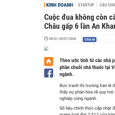
KINH DOANH
STARTUP
CÂU CHU
Cuộc đua không còn câ
Châu gấp 6 lần An Kha
08:02 | 09/07/2026
Chia sẻ
Theo ước tính từ các nhà p
phần chuỗi nhà thuốc tại V
ngành.
Bức tranh thị trường bán lẻ
thấy sự phân hóa về quy mô 
nghiệp cùng ngành.
Số liệu chính thức cập nhật 
mạng lưới đạt 2.517 cửa hàn