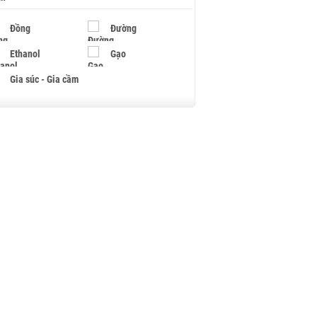
Đồng
Đường
Ethanol
Gạo
Gia súc - Gia cầm
Giấy
Gỗ
Hạt điều
Hồ tiêu - Hạt tiêu
Khí đốt
Kim loại khác
Mắc ca
Muối
Ngũ cốc
Nhựa - Hạt nhựa
Palladium
Phân bón