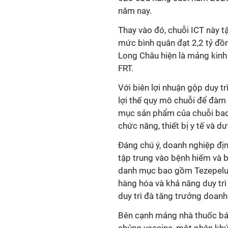
năm nay.
Thay vào đó, chuỗi ICT này t
mức bình quân đạt 2,2 tỷ đồ
Long Châu hiện là mảng kinh
FRT.
Với biên lợi nhuận gộp duy 
lợi thế quy mô chuỗi để đàm
mục sản phẩm của chuỗi bao
chức năng, thiết bị y tế và 
Đáng chú ý, doanh nghiệp đị
tập trung vào bệnh hiếm và 
danh mục bao gồm Tezepelum
hàng hóa và khả năng duy trì
duy trì đà tăng trưởng doanh
Bên cạnh mảng nhà thuốc bán 
chủng vaccine, một phân kh