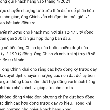
ồng gửi khách hàng vào tháng 4/2021.
được chuyển nhượng từ trước thời điểm cổ phần hóa
ầu bàn giao, ông Chinh vẫn chỉ đạo tìm môi giới và
eo kết luận điều tra.
yển nhượng cho khách mới với giá 12-47,5 tỷ đồng
đến gần 200 lần giá hợp đồng ban đầu.
ng số tiền ông Chinh bị cáo buộc chiếm đoạt của
y là 199 tỷ đồng. Ông Chinh và anh trai bị truy tố về
 đoạt tài sản.
a, ông Chinh khai cho rằng các hợp đồng ký trước đây
 đã quyết định chuyển nhượng các nền đất để lấy tiền
ời gửi thông báo chấm dứt hợp đồng với khách hàng
nh thừa nhận hành vi giúp sức cho em trai.
n không đồng ý việc đơn phương chấm dứt hợp đồng
c định các hợp đồng trước đây vô hiệu. Trong khi
yển nhượng cho nhiều khách hàng khác.