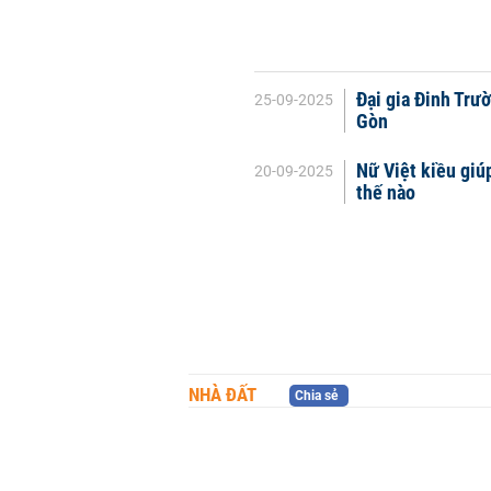
Đại gia Đinh Trườ
25-09-2025
Gòn
Nữ Việt kiều giúp
20-09-2025
thế nào
NHÀ ĐẤT
Chia sẻ