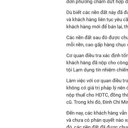
đơn phương chấm dứt hợp đ
Dù biết các nền đất này đã 
và khách hàng liên tục yêu c
khách hàng mới để bán lại, th
Các nền đất sau đó được chu
mỗi nền, cao gấp hàng chục 
Cơ quan điều tra xác định tổ
khách hàng đã nộp cho công t
tội Lạm dụng tín nhiệm chiếm
Làm việc với cơ quan điều tr
không có giá trị pháp lý nên
nộp thuế cho HDTC, đồng th
cũ. Trong khi đó, Đinh Chí Mi
Đến nay, các khách hàng vẫ
và chưa có phán quyết nào xá
đó, các nền đất đã được chu