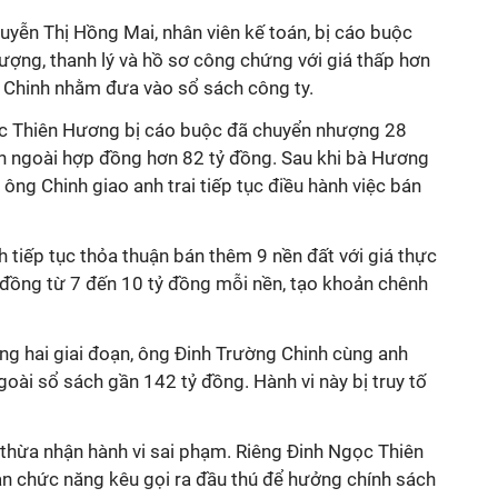
uyễn Thị Hồng Mai, nhân viên kế toán, bị cáo buộc
ợng, thanh lý và hồ sơ công chứng với giá thấp hơn
g Chinh nhằm đưa vào sổ sách công ty.
ọc Thiên Hương bị cáo buộc đã chuyển nhượng 28
ch ngoài hợp đồng hơn 82 tỷ đồng. Sau khi bà Hương
ng Chinh giao anh trai tiếp tục điều hành việc bán
h tiếp tục thỏa thuận bán thêm 9 nền đất với giá thực
 đồng từ 7 đến 10 tỷ đồng mỗi nền, tạo khoản chênh
ong hai giai đoạn, ông Đinh Trường Chinh cùng anh
ngoài sổ sách gần 142 tỷ đồng. Hành vi này bị truy tố
an thừa nhận hành vi sai phạm. Riêng Đinh Ngọc Thiên
an chức năng kêu gọi ra đầu thú để hưởng chính sách