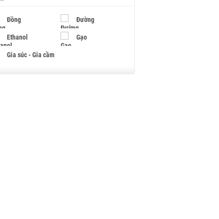
Đồng
Đường
Ethanol
Gạo
Gia súc - Gia cầm
Giấy
Gỗ
Hạt điều
Hồ tiêu - Hạt tiêu
Khí đốt
Kim loại khác
Mắc ca
Muối
Ngũ cốc
Nhựa - Hạt nhựa
Palladium
Phân bón