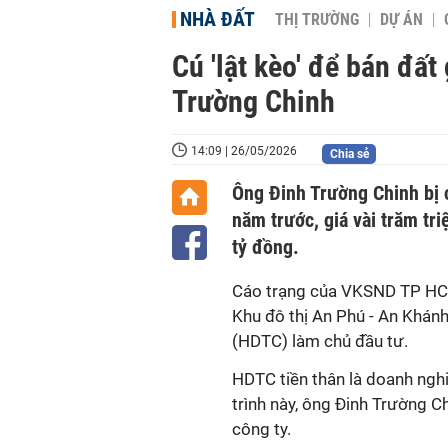
NHÀ ĐẤT
THỊ TRƯỜNG
DỰ ÁN
Cú 'lật kèo' để bán đất
Trường Chinh
14:09 | 26/05/2026
Chia sẻ
Ông Đinh Trường Chinh bị 
năm trước, giá vài trăm tr
tỷ đồng.
Cáo trạng của VKSND TP HCM 
Khu đô thị An Phú - An Khánh
(HDTC) làm chủ đầu tư.
HDTC tiền thân là doanh ng
trình này, ông Đinh Trường 
công ty.