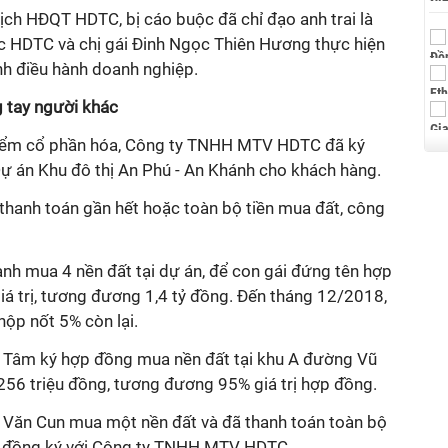
tịch HĐQT HDTC, bị cáo buộc đã chỉ đạo anh trai là
c HDTC và chị gái Đinh Ngọc Thiên Hương thực hiện
nh điều hành doanh nghiệp.
 tay người khác
 điểm cổ phần hóa, Công ty TNHH MTV HDTC đã ký
Dự án Khu đô thị An Phú - An Khánh cho khách hàng.
 thanh toán gần hết hoặc toàn bộ tiền mua đất, công
h mua 4 nền đất tại dự án, để con gái đứng tên hợp
iá trị, tương đương 1,4 tỷ đồng. Đến tháng 12/2018,
ộp nốt 5% còn lại.
Tâm ký hợp đồng mua nền đất tại khu A đường Vũ
256 triệu đồng, tương đương 95% giá trị hợp đồng.
 Văn Cun mua một nền đất và đã thanh toán toàn bộ
p đồng ký với Công ty TNHH MTV HDTC.