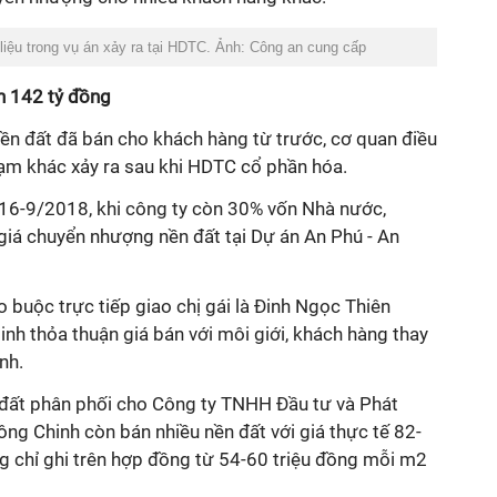
i liệu trong vụ án xảy ra tại HDTC. Ảnh: Công an cung cấp
n 142 tỷ đồng
nền đất đã bán cho khách hàng từ trước, cơ quan điều
hạm khác xảy ra sau khi HDTC cổ phần hóa.
016-9/2018, khi công ty còn 30% vốn Nhà nước,
á chuyển nhượng nền đất tại Dự án An Phú - An
 buộc trực tiếp giao chị gái là Đinh Ngọc Thiên
inh thỏa thuận giá bán với môi giới, khách hàng thay
nh.
n đất phân phối cho Công ty TNHH Đầu tư và Phát
ng Chinh còn bán nhiều nền đất với giá thực tế 82-
 chỉ ghi trên hợp đồng từ 54-60 triệu đồng mỗi m2