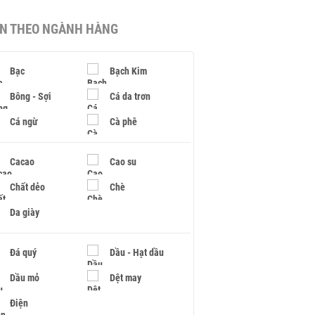
IN THEO NGÀNH HÀNG
Bạc
Bạch Kim
Bông - Sợi
Cá da trơn
Cá ngừ
Cà phê
Cacao
Cao su
Chất dẻo
Chè
Da giày
Đá quý
Dầu - Hạt dầu
Dầu mỏ
Dệt may
Điện