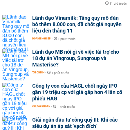
11 giờ trước
Lãnh đạo Vinamilk: Tăng quy mô đàn
bò thêm 8.000 con, đã chốt giá nguyên
liệu đến tháng 11
DOANH NGHIỆP
-
1 phút trước
Lãnh đạo MB nói gì về việc tài trợ cho
18 dự án Vingroup, Sungroup và
Masterise?
TÀI CHÍNH
-
1 phút trước
Công ty con của HAGL chốt ngày IPO
gần 19 triệu cp với giá gấp hơn 4 lần cổ
phiếu HAG
CHỨNG KHOÁN
-
1 phút trước
Giải ngân đầu tư công quý III: Khi các
siêu dự án áp sát 'vạch đích'