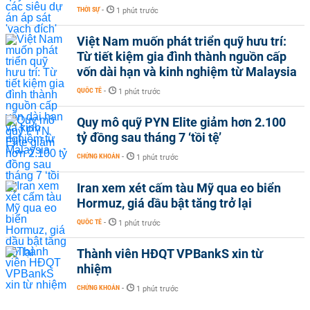
THỜI SỰ
-
1 phút trước
Việt Nam muốn phát triển quỹ hưu trí:
Từ tiết kiệm gia đình thành nguồn cấp
vốn dài hạn và kinh nghiệm từ Malaysia
QUỐC TẾ
-
1 phút trước
Quy mô quỹ PYN Elite giảm hơn 2.100
tỷ đồng sau tháng 7 ‘tồi tệ’
CHỨNG KHOÁN
-
1 phút trước
Iran xem xét cấm tàu Mỹ qua eo biển
Hormuz, giá dầu bật tăng trở lại
QUỐC TẾ
-
1 phút trước
Thành viên HĐQT VPBankS xin từ
nhiệm
CHỨNG KHOÁN
-
1 phút trước