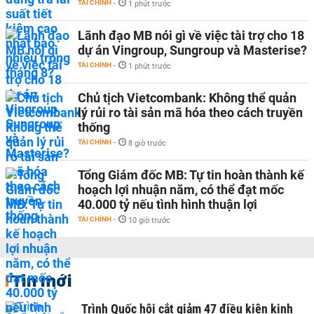
TÀI CHÍNH
-
1 phút trước
Lãnh đạo MB nói gì về việc tài trợ cho 18
dự án Vingroup, Sungroup và Masterise?
TÀI CHÍNH
-
1 phút trước
Chủ tịch Vietcombank: Không thể quản
lý rủi ro tài sản mã hóa theo cách truyền
thống
TÀI CHÍNH
-
8 giờ trước
Tổng Giám đốc MB: Tự tin hoàn thành kế
hoạch lợi nhuận năm, có thể đạt mốc
40.000 tỷ nếu tình hình thuận lợi
TÀI CHÍNH
-
10 giờ trước
Tin mới
Trình Quốc hội cắt giảm 47 điều kiện kinh