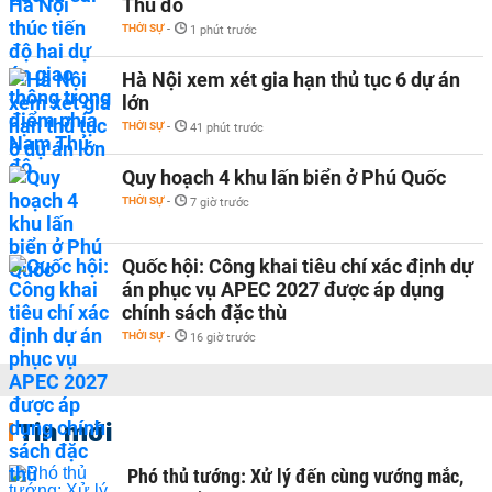
Thủ đô
THỜI SỰ
-
1 phút trước
Hà Nội xem xét gia hạn thủ tục 6 dự án
lớn
THỜI SỰ
-
41 phút trước
Quy hoạch 4 khu lấn biển ở Phú Quốc
THỜI SỰ
-
7 giờ trước
Quốc hội: Công khai tiêu chí xác định dự
án phục vụ APEC 2027 được áp dụng
chính sách đặc thù
THỜI SỰ
-
16 giờ trước
Tin mới
Phó thủ tướng: Xử lý đến cùng vướng mắc,