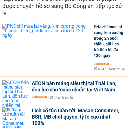
được chuyển hồ sơ sang Bộ Công an tiếp tục xử
lý.
PNJ chỉ mua lại
vàng, kim cương
trong 2h buổi
chiều, giữ lịch
trả tiền tối đa
120 ngày
KINH DOANH
-
09:47 | 24/07/2026
AEON bán mảng siêu thị tại Thái Lan,
dồn lực cho ‘cuộc chiến’ tại Việt Nam
KINH DOANH
-
22 phút trước
Lịch cổ tức tuần tới: Masan Consumer,
BSR, MB chốt quyền, tỷ lệ cao nhất
100%