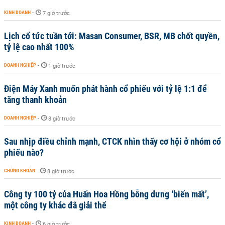
KINH DOANH
-
7 giờ trước
Lịch cổ tức tuần tới: Masan Consumer, BSR, MB chốt quyền,
tỷ lệ cao nhất 100%
DOANH NGHIỆP
-
1 giờ trước
Điện Máy Xanh muốn phát hành cổ phiếu với tỷ lệ 1:1 để
tăng thanh khoản
DOANH NGHIỆP
-
8 giờ trước
Sau nhịp điều chỉnh mạnh, CTCK nhìn thấy cơ hội ở nhóm cổ
phiếu nào?
CHỨNG KHOÁN
-
8 giờ trước
Công ty 100 tỷ của Huấn Hoa Hồng bỗng dưng ‘biến mất’,
một công ty khác đã giải thể
KINH DOANH
-
6 giờ trước