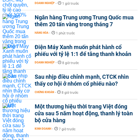
DOANH NGHIỆP
-
1 giờ trước
Ngân hàng Trung ương Trung Quốc mua
thêm 20 tấn vàng trong tháng 7
HÀNG HÓA
-
1 phút trước
Điện Máy Xanh muốn phát hành cổ
phiếu với tỷ lệ 1:1 để tăng thanh khoản
DOANH NGHIỆP
-
8 giờ trước
Sau nhịp điều chỉnh mạnh, CTCK nhìn
thấy cơ hội ở nhóm cổ phiếu nào?
CHỨNG KHOÁN
-
8 giờ trước
Một thương hiệu thời trang Việt đóng
cửa sau 5 năm hoạt động, thanh lý toàn
bộ cửa hàng
KINH DOANH
-
7 giờ trước