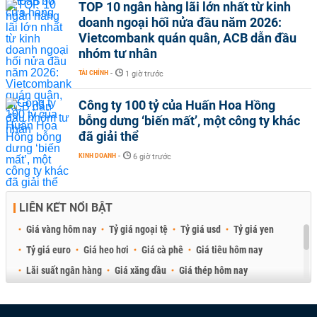
TOP 10 ngân hàng lãi lớn nhất từ kinh
doanh ngoại hối nửa đầu năm 2026:
Vietcombank quán quân, ACB dẫn đầu
nhóm tư nhân
TÀI CHÍNH
-
1 giờ trước
Công ty 100 tỷ của Huấn Hoa Hồng
bỗng dưng ‘biến mất’, một công ty khác
đã giải thể
KINH DOANH
-
6 giờ trước
LIÊN KẾT NỔI BẬT
Giá vàng hôm nay
Tỷ giá ngoại tệ
Tỷ giá usd
Tỷ giá yen
Tỷ giá euro
Giá heo hơi
Giá cà phê
Giá tiêu hôm nay
Lãi suất ngân hàng
Giá xăng dầu
Giá thép hôm nay
Giá sầu riêng
Giá thịt heo
Giá gạo
Giá cao su
Best Retail Brokers
Diễn đàn đầu tư Việt Nam 2026