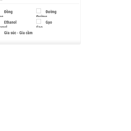
Đồng
Đường
Ethanol
Gạo
Gia súc - Gia cầm
Giấy
Gỗ
Hạt điều
Hồ tiêu - Hạt tiêu
Khí đốt
Kim loại khác
Mắc ca
Muối
Ngũ cốc
Nhựa - Hạt nhựa
Palladium
Phân bón