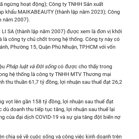
đã ngừng hoạt động); Công ty TNHH Sản xuất
hập khẩu MAIKABEAUTY (thành lập năm 2023); Công
p năm 2007).
LI SA (thành lập năm 2007) được xem là đơn vị khởi
à là công ty chủ chốt trong hệ thống. Công ty này có
Bánh, Phường 15, Quận Phú Nhuận, TP.HCM với vốn
iệu
Pháp luật và Đời sống
có được cho thấy trong
rong hệ thống là công ty TNHH MTV Thương mại
h thu thuần 61,7 tỷ đồng, lợi nhuận sau thuế đạt 26,2
 vọt lên gần 158 tỷ đồng, lợi nhuận sau thuế đạt
dù doanh thu tiếp tục tăng, lợi nhuận sau thuế lại
g của đại dịch COVID-19 và sự gia tăng đột biến nợ
n chia sẻ về cuộc sống và công việc kinh doanh trên