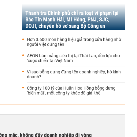
Thanh tra Chính phủ chỉ ra loạt vi phạm tại
Bảo Tín Mạnh Hải, Mi Hồng, PNJ, SJC,
DOJI, chuyển hồ sơ sang Bộ Công an
Hơn 3.600 món hàng hiệu giả trong cửa hàng nhờ
người Việt đứng tên
AEON bán mảng siêu thị tại Thái Lan, dồn lực cho
‘cuộc chiến’ tại Việt Nam
Vì sao bỗng dưng đứng tên doanh nghiệp, hộ kinh
doanh?
Công ty 100 tỷ của Huấn Hoa Hồng bỗng dưng
‘biến mất’, một công ty khác đã giải thể
ướng mắc, không đẩy doanh nghiệp đi vòng