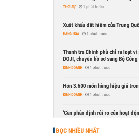
THỜI SỰ
-
1 phút trước
Xuất khẩu đất hiếm của Trung Qu
HÀNG HÓA
-
1 phút trước
Thanh tra Chính phủ chỉ ra loạt v
DOJI, chuyển hồ sơ sang Bộ Công
KINH DOANH
-
1 phút trước
Hơn 3.600 món hàng hiệu giả tron
KINH DOANH
-
1 phút trước
'Cần phân định rủi ro của hoạt độn
THỜI SỰ
-
1 phút trước
ĐỌC NHIỀU NHẤT