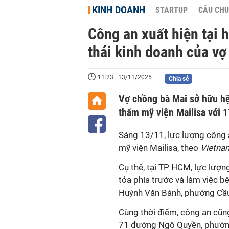
KINH DOANH
STARTUP
CÂU CHU
Công an xuất hiện tại h
thái kinh doanh của v
11:23 | 13/11/2025
Chia sẻ
Vợ chồng bà Mai sở hữu hệ
thẩm mỹ viện Mailisa với 1
Sáng 13/11, lực lượng công 
mỹ viện Mailisa, theo
Vietna
Cụ thể, tại TP HCM, lực lượ
tỏa phía trước và làm việc b
Huỳnh Văn Bánh, phường Cầu
Cùng thời điểm, công an cũng
71 đường Ngô Quyền, phường