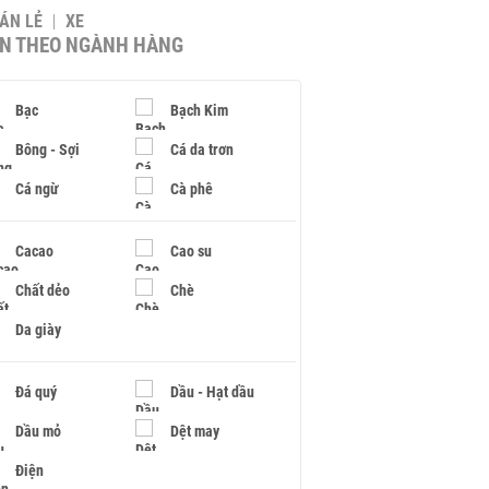
BÁN LẺ
XE
IN THEO NGÀNH HÀNG
Bạc
Bạch Kim
Bông - Sợi
Cá da trơn
Cá ngừ
Cà phê
Cacao
Cao su
Chất dẻo
Chè
Da giày
Đá quý
Dầu - Hạt dầu
Dầu mỏ
Dệt may
Điện