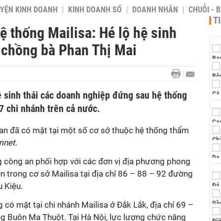
YỆN KINH DOANH
KINH DOANH SỐ
DOANH NHÂN
CHUỖI - 
T
ệ thống Mailisa: Hé lộ hệ sinh
ợ chồng bà Phan Thị Mai
 sinh thái các doanh nghiệp đứng sau hệ thống
7 chi nhánh trên cả nước.
an đã có mặt tại một số cơ sở thuộc hệ thống thẩm
mnet
.
ng công an phối hợp với các đơn vị địa phương phong
ên trong cơ sở Mailisa tại địa chỉ 86 – 88 – 92 đường
 Kiệu.
 có mặt tại chi nhánh Mailisa ở Đắk Lắk, địa chỉ 69 –
 Buôn Ma Thuột. Tại Hà Nội, lực lượng chức năng