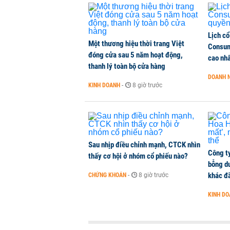
Lịch cổ
Một thương hiệu thời trang Việt
Consum
đóng cửa sau 5 năm hoạt động,
cao nh
thanh lý toàn bộ cửa hàng
DOANH 
KINH DOANH
-
8 giờ trước
Sau nhịp điều chỉnh mạnh, CTCK nhìn
Công t
thấy cơ hội ở nhóm cổ phiếu nào?
bỗng dư
khác đã
CHỨNG KHOÁN
-
8 giờ trước
KINH D