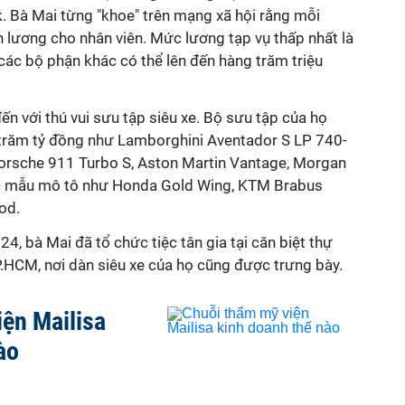
. Bà Mai từng "khoe" trên mạng xã hội rằng mỗi
ền lương cho nhân viên. Mức lương tạp vụ thấp nhất là
 các bộ phận khác có thể lên đến hàng trăm triệu
n với thú vui sưu tập siêu xe. Bộ sưu tập của họ
 trăm tỷ đồng như Lamborghini Aventador S LP 740-
 Porsche 911 Turbo S, Aston Martin Vantage, Morgan
các mẫu mô tô như Honda Gold Wing, KTM Brabus
od.
4, bà Mai đã tổ chức tiệc tân gia tại căn biệt thự
.HCM, nơi dàn siêu xe của họ cũng được trưng bày.
ện Mailisa
ào