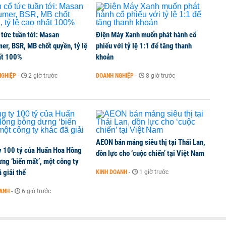
 tức tuần tới: Masan
Điện Máy Xanh muốn phát hành cổ
er, BSR, MB chốt quyền, tỷ lệ
phiếu với tỷ lệ 1:1 để tăng thanh
ất 100%
khoản
NGHIỆP
-
2 giờ trước
DOANH NGHIỆP
-
8 giờ trước
AEON bán mảng siêu thị tại Thái Lan,
y 100 tỷ của Huấn Hoa Hồng
dồn lực cho ‘cuộc chiến’ tại Việt Nam
ng ‘biến mất’, một công ty
 giải thể
KINH DOANH
-
1 giờ trước
OANH
-
6 giờ trước