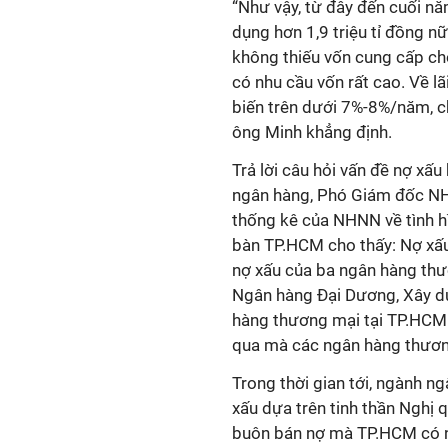
“Như vậy, từ đây đến cuối nă
dụng hơn 1,9 triệu tỉ đồng n
không thiếu vốn cung cấp ch
có nhu cầu vốn rất cao. Về l
biến trên dưới 7%-8%/năm, c
ông Minh khẳng định.
Trả lời câu hỏi vấn đề nợ xấ
ngân hàng, Phó Giám đốc N
thống kê của NHNN về tình h
bàn TP.HCM cho thấy: Nợ xấu
nợ xấu của ba ngân hàng th
Ngân hàng Đại Dương, Xây dự
hàng thương mại tại TP.HCM 
qua mà các ngân hàng thươn
Trong thời gian tới, ngành ng
xấu dựa trên tinh thần Nghị 
buôn bán nợ mà TP.HCM có nhi