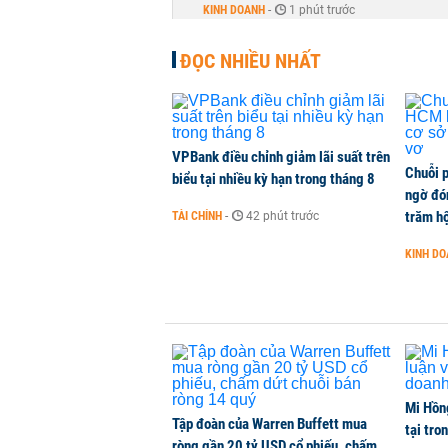
KINH DOANH
-
1 phút trước
ĐỌC NHIỀU NHẤT
Vận tải biển toàn cầu tăng mạnh b
QUỐC TẾ
-
1 phút trước
Việt Nam là điểm đến hấp dẫn vớ
VPBank điều chỉnh giảm lãi suất trên
Chuỗi 
biểu tại nhiều kỳ hạn trong tháng 8
THỜI SỰ
-
1 phút trước
ngờ đón
trăm hộ
TÀI CHÍNH
-
42 phút trước
Đại biểu Quốc hội lo xung đột lợi 
KINH D
TÀI CHÍNH
-
1 phút trước
Mi Hồng
Tập đoàn của Warren Buffett mua
tại tro
ròng gần 20 tỷ USD cổ phiếu, chấm