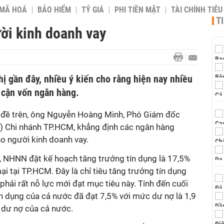
 MÃ HOÁ
BẢO HIỂM
TỶ GIÁ
PHI TIỀN MẶT
TÀI CHÍNH TIÊ
T
ời kinh doanh vay
ghị gần đây, nhiều ý kiến cho rằng hiện nay nhiều
 cận vốn ngân hàng.
ấn đề trên, ông Nguyễn Hoàng Minh, Phó Giám đốc
 Chi nhánh TP.HCM, khẳng định các ngân hàng
o người kinh doanh vay.
 NHNN đặt kế hoạch tăng trưởng tín dụng là 17,5%
 tại TP.HCM. Đây là chỉ tiêu tăng trưởng tín dụng
hải rất nỗ lực mới đạt mục tiêu này. Tính đến cuối
n dụng của cả nước đã đạt 7,5% với mức dư nợ là 1,9
g dư nợ của cả nước.