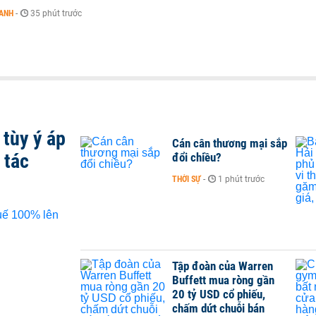
OANH
-
35 phút trước
tùy ý áp
Cán cân thương mại sắp
 tác
đổi chiều?
THỜI SỰ
-
1 phút trước
Tập đoàn của Warren
Buffett mua ròng gần
20 tỷ USD cổ phiếu,
chấm dứt chuỗi bán