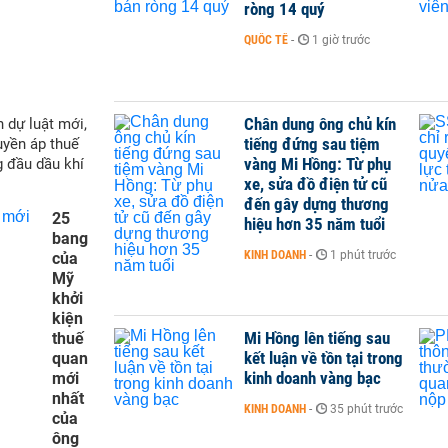
ròng 14 quý
QUỐC TẾ
-
1 giờ trước
Chân dung ông chủ kín
 dự luật mới,
tiếng đứng sau tiệm
yền áp thuế
vàng Mi Hồng: Từ phụ
g đầu dầu khí
xe, sửa đồ điện tử cũ
đến gây dựng thương
25
hiệu hơn 35 năm tuổi
bang
KINH DOANH
-
1 phút trước
của
Mỹ
khởi
kiện
Mi Hồng lên tiếng sau
thuế
kết luận về tồn tại trong
quan
kinh doanh vàng bạc
mới
nhất
KINH DOANH
-
35 phút trước
của
ông