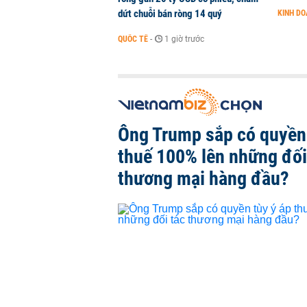
dứt chuỗi bán ròng 14 quý
KINH D
QUỐC TẾ
-
1 giờ trước
Ông Trump sắp có quyền 
thuế 100% lên những đối
thương mại hàng đầu?