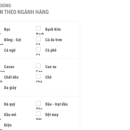
U DÙNG
IN THEO NGÀNH HÀNG
Bạc
Bạch Kim
Bông - Sợi
Cá da trơn
Cá ngừ
Cà phê
Cacao
Cao su
Chất dẻo
Chè
Da giày
Đá quý
Dầu - Hạt dầu
Dầu mỏ
Dệt may
Điện