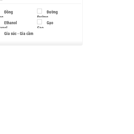
Đồng
Đường
Ethanol
Gạo
Gia súc - Gia cầm
Giấy
Gỗ
Hạt điều
Hồ tiêu - Hạt tiêu
Khí đốt
Kim loại khác
Mắc ca
Muối
Ngũ cốc
Nhựa - Hạt nhựa
Palladium
Phân bón