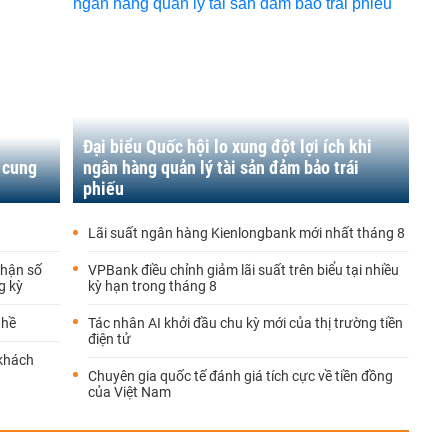
Đại biểu Quốc hội lo xung đột lợi ích khi
 cung
ngân hàng quản lý tài sản đảm bảo trái
phiếu
Lãi suất ngân hàng Kienlongbank mới nhất tháng 8
nhận số
VPBank điều chỉnh giảm lãi suất trên biểu tại nhiều
g kỳ
kỳ hạn trong tháng 8
ghề
Tác nhân AI khởi đầu chu kỳ mới của thị trường tiền
điện tử
 khách
Chuyên gia quốc tế đánh giá tích cực về tiền đồng
của Việt Nam