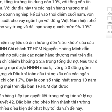
m, tăng trưởng tín dụng còn 10%, với tổng vốn tín
ữa. Với dư địa này thì các ngân hàng thương mại
o doanh nghiệp, kể cả vào thời điểm cuối năm, vốn
ãi suất cho vay ngắn hạn với đồng Việt Nam hiện phổ
ho vay trung và dài hạn xoay quanh mức 9%-10%” -
u hiện nay liệu có ảnh hưởng đến “sức khỏe” của các
HNN Chi nhánh TP.HCM Nguyễn Hoàng Minh dẫn
ình nợ xấu của các ngân hàng thương mại trên địa
 chỉ chiếm khoảng 3,2% trong tổng dư nợ. Nếu trừ đi
ương mại được NHNN mua lại với giá 0 đồng gồm
ng và Dầu khí toàn cầu thì nợ xấu của các ngân
chỉ còn 1,7%. Đây là con số thấp nhất trong 10 năm
g mại trên địa bàn TP.HCM đạt được.
ân hàng tiếp tục quyết liệt trong công tác xử lý nợ
quyết 42. Đặc biệt cho phép hình thành thị trường
ều điều kiện để phát huy tối đa vấn đề này.