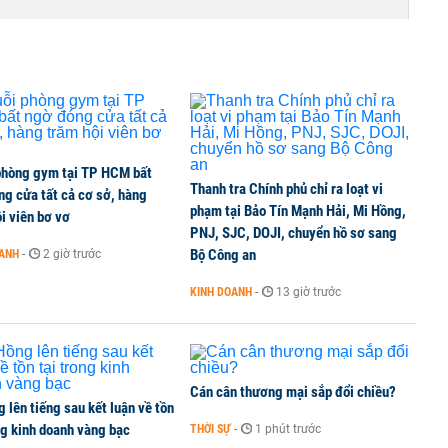
ất chấp căng thẳng địa chính trị
i doanh nghiệp bán dẫn hàng đầu của Mỹ
phòng gym tại TP HCM bất
Thanh tra Chính phủ chỉ ra loạt vi
g cửa tất cả cơ sở, hàng
phạm tại Bảo Tín Mạnh Hải, Mi Hồng,
i viên bơ vơ
PNJ, SJC, DOJI, chuyển hồ sơ sang
ích khi ngân hàng quản lý tài sản đảm bảo trái phiếu
Bộ Công an
OANH
-
2 giờ trước
KINH DOANH
-
13 giờ trước
Cán cân thương mại sắp đổi chiều?
 lên tiếng sau kết luận về tồn
ng kinh doanh vàng bạc
THỜI SỰ
-
1 phút trước