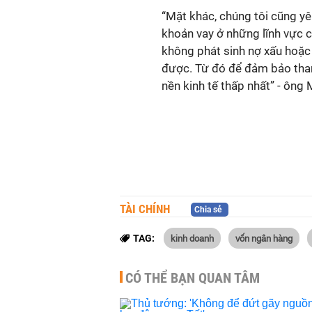
“Mặt khác, chúng tôi cũng y
khoản vay ở những lĩnh vực c
không phát sinh nợ xấu hoặc
được. Từ đó để đảm bảo than
nền kinh tế thấp nhất” - ông 
TÀI CHÍNH
Chia sẻ
kinh doanh
vốn ngân hàng
TAG:
CÓ THỂ BẠN QUAN TÂM