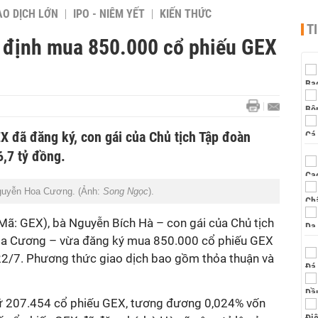
AO DỊCH LỚN
IPO - NIÊM YẾT
KIẾN THỨC
T
x định mua 850.000 cổ phiếu GEX
X đã đăng ký, con gái của Chủ tịch Tập đoàn
6,7 tỷ đồng.
 Nguyễn Hoa Cương. (Ảnh:
Song Ngọc
).
(Mã: GEX), bà Nguyễn Bích Hà – con gái của Chủ tịch
oa Cương – vừa đăng ký mua 850.000 cổ phiếu GEX
 22/7. Phương thức giao dịch bao gồm thỏa thuận và
ữ 207.454 cổ phiếu GEX, tương đương 0,024% vốn