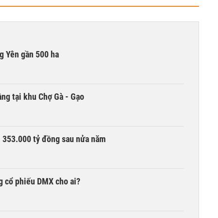
g Yên gần 500 ha
ng tại khu Chợ Gà - Gạo
ần 353.000 tỷ đồng sau nửa năm
g cổ phiếu DMX cho ai?