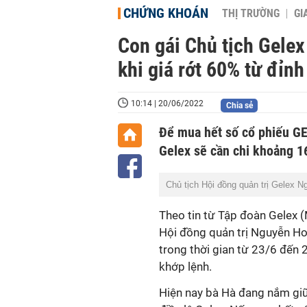
CHỨNG KHOÁN
THỊ TRƯỜNG
GI
Con gái Chủ tịch Gele
khi giá rớt 60% từ đỉnh
10:14 | 20/06/2022
Chia sẻ
Để mua hết số cổ phiếu GE
Gelex sẽ cần chi khoảng 1
Chủ tịch Hội đồng quản trị Gelex
Theo tin từ Tập đoàn Gelex 
Hội đồng quản trị Nguyễn H
trong thời gian từ 23/6 đến
khớp lệnh.
Hiện nay bà Hà đang nắm gi