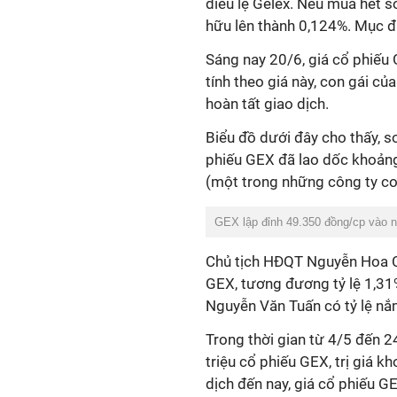
điều lệ Gelex. Nếu mua hết s
hữu lên thành 0,124%. Mục đí
Sáng nay 20/6, giá cổ phiếu
tính theo giá này, con gái củ
hoàn tất giao dịch.
Biểu đồ dưới đây cho thấy, so
phiếu GEX đã lao dốc khoản
(một trong những công ty co
GEX lập đỉnh 49.350 đồng/cp vào n
Chủ tịch HĐQT Nguyễn Hoa Cư
GEX, tương đương tỷ lệ 1,31
Nguyễn Văn Tuấn có tỷ lệ nắ
Trong thời gian từ 4/5 đến 
triệu cổ phiếu GEX, trị giá k
dịch đến nay, giá cổ phiếu 