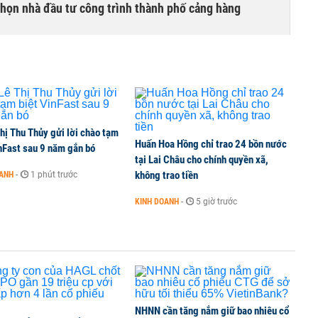
chọn nhà đầu tư công trình thành phố cảng hàng
TCK, ai đã mua vào?
hị Thu Thủy gửi lời chào tạm
Huấn Hoa Hồng chỉ trao 24 bồn nước
ine, lao động công trình đóng BHXH bắt buộc
nFast sau 9 năm gắn bó
tại Lai Châu cho chính quyền xã,
không trao tiền
OANH
-
1 phút trước
KINH DOANH
-
5 giờ trước
 Văn Khoa bị khởi tố
NHNN cần tăng nắm giữ bao nhiêu cổ