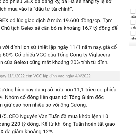
ố cổ phiếu GEX đã đăng ký, bà Hà sẽ nâng tỷ lệ sở
ch mua vào là “đầu tư tài chính”.
 GEX có lúc giao dịch ở mức 19.600 đồng/cp. Tạm
a Chủ tịch Gelex sẽ cần bỏ ra khoảng 16,7 tỷ đồng để
 với đỉnh lịch sử thiết lập ngày 11/1 năm nay, giá cổ
g 60%. Cổ phiếu VGC của Tổng Công ty Viglacera
n của Gelex) cũng mất khoảng 20% tính từ đỉnh.
gày 11/1/2022 còn VGC lập đỉnh vào ngày 4/4/2022.
ơng hiện nay đang sở hữu hơn 11,1 triệu cổ phiếu
%. Nhóm cổ đông liên quan tới Tổng Giám đốc
m giữ cao hơn nhiều so với ông Cương.
24/5, CEO Nguyễn Văn Tuấn đã mua khớp lệnh 10
hoảng 220 tỷ đồng. Kể từ khi ông Tuấn hoàn tất giao
GEX đã giảm khoảng 12%.