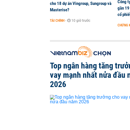
Công t
cho 18 dự án Vingroup, Sungroup và
gần 19 
Masterise?
cổ phi
TÀI CHÍNH
-
10 giờ trước
CHỨNG 
Top ngân hàng tăng trưở
vay mạnh nhất nửa đầu
2026