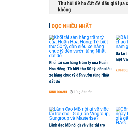
Thu hồi 89 ha đất để đấu giá lựa 
không
NHÀ ĐẤT
-
1 phút trước
ĐỌC NHIỀU NHẤT
Dòng tiền ngoại bất ngờ trở lại T
CHỨNG KHOÁN
-
1 phút trước
Bà Lê T
Kiến nghị đưa người bán hàng onl
biệt Vi
Khối tài sản hàng trăm tỷ của Huấn
THỜI SỰ
-
1 phút trước
Hoa Hồng: Từ biệt thự 50 tỷ, dàn siêu
KINH D
xe hàng chục tỷ đến vườn tùng Nhật
đắt đỏ
TikToker Khánh Sky, Vua Quạt, Hồ
KINH DOANH
-
19 giờ trước
KINH DOANH
-
1 phút trước
Lãnh đạo MB nói gì về việc tài trợ