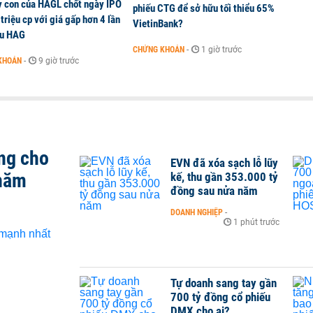
y con của HAGL chốt ngày IPO
phiếu CTG để sở hữu tối thiểu 65%
triệu cp với giá gấp hơn 4 lần
VietinBank?
ếu HAG
CHỨNG KHOÁN
-
1 giờ trước
KHOÁN
-
9 giờ trước
ng cho
EVN đã xóa sạch lỗ lũy
 năm
kế, thu gần 353.000 tỷ
đồng sau nửa năm
DOANH NGHIỆP
-
1 phút trước
Tự doanh sang tay gần
700 tỷ đồng cổ phiếu
DMX cho ai?