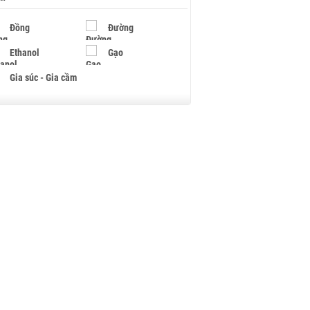
Đồng
Đường
Ethanol
Gạo
Gia súc - Gia cầm
Giấy
Gỗ
Hạt điều
Hồ tiêu - Hạt tiêu
Khí đốt
Kim loại khác
Mắc ca
Muối
Ngũ cốc
Nhựa - Hạt nhựa
Palladium
Phân bón