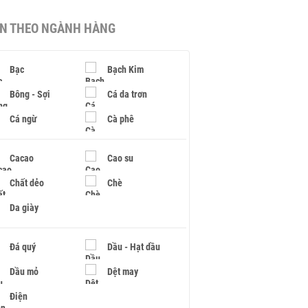
IN THEO NGÀNH HÀNG
Bạc
Bạch Kim
Bông - Sợi
Cá da trơn
Cá ngừ
Cà phê
Cacao
Cao su
Chất dẻo
Chè
Da giày
Đá quý
Dầu - Hạt dầu
Dầu mỏ
Dệt may
Điện