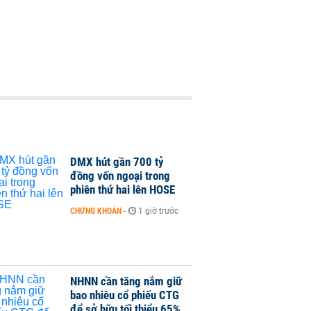
DMX hút gần 700 tỷ
đồng vốn ngoại trong
phiên thứ hai lên HOSE
CHỨNG KHOÁN
-
1 giờ trước
NHNN cần tăng nắm giữ
bao nhiêu cổ phiếu CTG
để sở hữu tối thiểu 65%