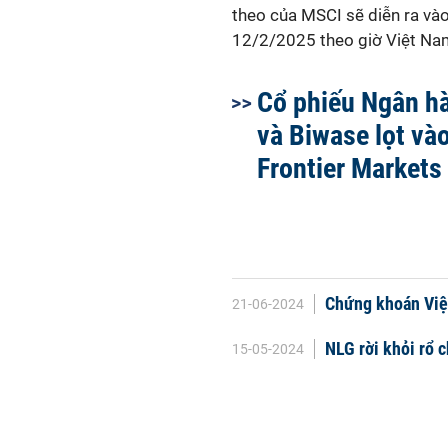
theo của MSCI sẽ diễn ra và
12/2/2025 theo giờ Việt Na
Cổ phiếu Ngân h
và Biwase lọt và
Frontier Markets
Chứng khoán Việt
21-06-2024
NLG rời khỏi rổ 
15-05-2024