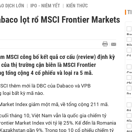
AO DỊCH LỚN
IPO - NIÊM YẾT
KIẾN THỨC
T
baco lọt rổ MSCI Frontier Markets
am MSCI công bố kết quả cơ cấu (review) định kỳ
 của thị trường cận biên là MSCI Frontier
g tổng cộng 4 cổ phiếu và loại ra 5 mã.
SCI thêm
mới là
DBC của
Dabaco và
VPB
g loại bất kỳ mã nào.
Market Index giảm
một
mã,
về
tổng cộng 211 mã.
cuối tháng 10
, Việt Nam vẫn là quốc gia chiếm tỷ
ontier Market Index với tỷ lệ 25%.
Kế đến
là Romania
 Kazakhstan gần 9%
. Trong top 10 cổ phiếu chiếm tỷ