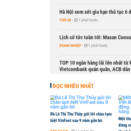
Hà Nội xem xét gia hạn thủ tục 6 
THỜI SỰ
-
1 phút trước
Lịch cổ tức tuần tới: Masan Cons
DOANH NGHIỆP
-
1 phút trước
TOP 10 ngân hàng lãi lớn nhất từ
Vietcombank quán quân, ACB dẫn
TÀI CHÍNH
-
1 phút trước
ĐỌC NHIỀU NHẤT
Vì sao bỗng dưng đứng tên doanh
KINH DOANH
-
1 phút trước
Bà Lê Thị Thu Thủy gửi lời chào tạm
Một thư
Thuế mới của Mỹ tạo thêm sức ép 
biệt VinFast sau 9 năm gắn bó
đóng c
HÀNG HÓA
-
1 phút trước