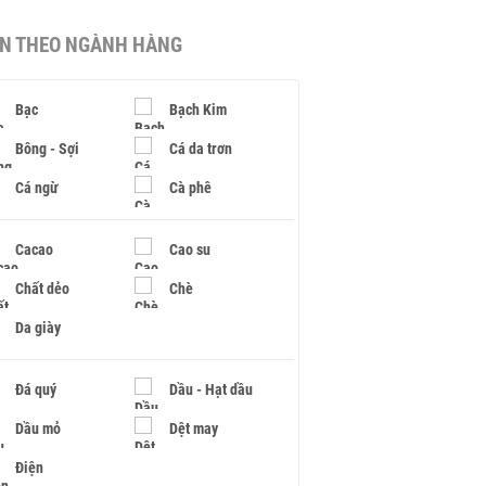
IN THEO NGÀNH HÀNG
Bạc
Bạch Kim
Bông - Sợi
Cá da trơn
Cá ngừ
Cà phê
Cacao
Cao su
Chất dẻo
Chè
Da giày
Đá quý
Dầu - Hạt dầu
Dầu mỏ
Dệt may
Điện