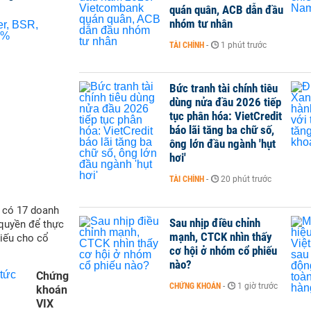
quán quân, ACB dẫn đầu
nhóm tư nhân
TÀI CHÍNH
-
1 phút trước
Bức tranh tài chính tiêu
dùng nửa đầu 2026 tiếp
tục phân hóa: VietCredit
báo lãi tăng ba chữ số,
ông lớn đầu ngành 'hụt
hơi'
TÀI CHÍNH
-
20 phút trước
ẽ có 17 doanh
Sau nhịp điều chỉnh
quyền để thực
mạnh, CTCK nhìn thấy
hiếu cho cổ
cơ hội ở nhóm cổ phiếu
nào?
Chứng
CHỨNG KHOÁN
-
1 giờ trước
khoán
VIX