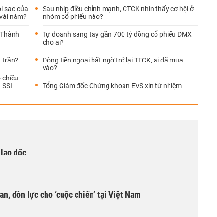
ôi sao của
Sau nhịp điều chỉnh mạnh, CTCK nhìn thấy cơ hội ở
g vài năm?
nhóm cổ phiếu nào?
a Thành
Tự doanh sang tay gần 700 tỷ đồng cổ phiếu DMX
cho ai?
á trần?
Dòng tiền ngoại bất ngờ trở lại TTCK, ai đã mua
vào?
 chiều
h SSI
Tổng Giám đốc Chứng khoán EVS xin từ nhiệm
 lao dốc
an, dồn lực cho ‘cuộc chiến’ tại Việt Nam