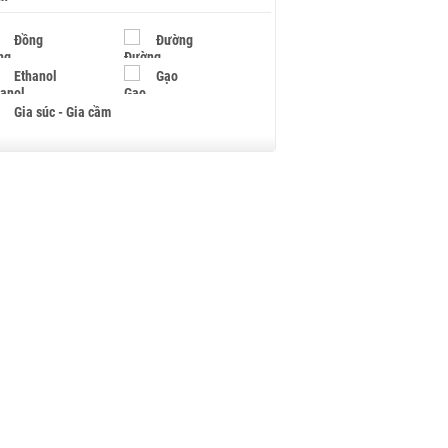
Đồng
Đường
Ethanol
Gạo
Gia súc - Gia cầm
Giấy
Gỗ
Hạt điều
Hồ tiêu - Hạt tiêu
Khí đốt
Kim loại khác
Mắc ca
Muối
Ngũ cốc
Nhựa - Hạt nhựa
Palladium
Phân bón