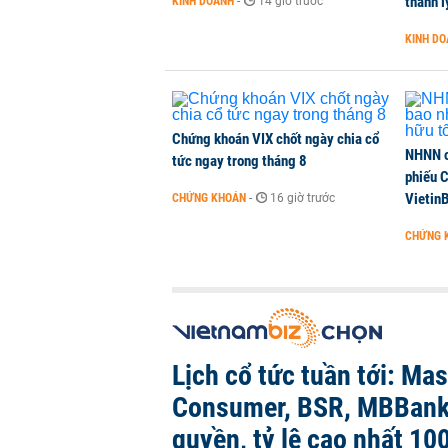
thanh l
KINH DOANH
-
14 giờ trước
KINH D
Sau tháng 7 bán ròng hơn 12.000 
đồng
CHỨNG KHOÁN
-
1 phút trước
Chứng khoán VIX chốt ngày chia cổ
NHNN c
tức ngay trong tháng 8
phiếu 
Vietin
CHỨNG KHOÁN
-
16 giờ trước
CHỨNG 
Lịch cổ tức tuần tới: Ma
Consumer, BSR, MBBank
quyền, tỷ lệ cao nhất 10