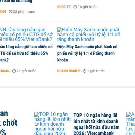
ý toàn bộ cửa hàng
QUỐC TẾ
-
16 giờ trước
OANH
-
33 phút trước
tỷ đồng, khối ngoại đảo chiều gom hơn 2.000 tỷ
ần tăng nắm giữ bao nhiêu cổ
Điện Máy Xanh muốn phát hành cổ
CTG để sở hữu tối thiểu 65%
phiếu với tỷ lệ 1:1 để tăng thanh
Bank?
khoản
KHOÁN
-
17 giờ trước
DOANH NGHIỆP
-
1 giờ trước
san
TOP 10 ngân hàng lãi
 chốt
lớn nhất từ kinh doanh
ngoại hối nửa đầu năm
0%
2026: Vietcombank