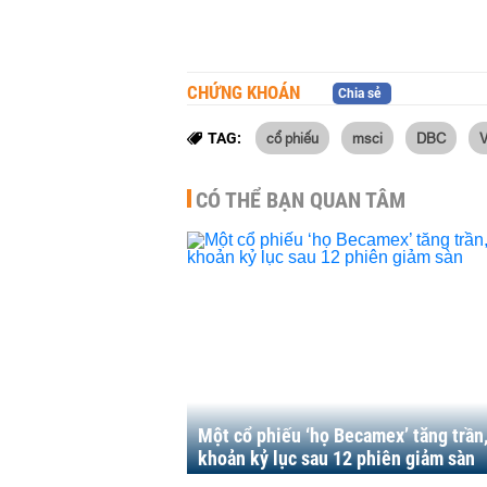
CHỨNG KHOÁN
Chia sẻ
cổ phiếu
msci
DBC
TAG:
CÓ THỂ BẠN QUAN TÂM
Một cổ phiếu ‘họ Becamex’ tăng trần
khoản kỷ lục sau 12 phiên giảm sàn