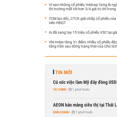
Vì sao những cổ phiếu 'midcap' từng là ng
thị trường mất tới hơn 3/4 giá trị chỉ tron
TCM lao dốc, CTCK giải chấp cổ phiếu củ
viên HĐQT
Ai đã sang tay 15 triệu cổ phiếu VSC tại gi
VN-Index tăng 31 điểm, nhiều cổ phiếu đảo
tăng trần sau dòng trạng thái của Chủ tịc
TIN MỚI
Cú sốc việc làm Mỹ đẩy đồng USD
TÀI CHÍNH
-
1 phút trước
AEON bán mảng siêu thị tại Thái L
KINH DOANH
-
1 phút trước