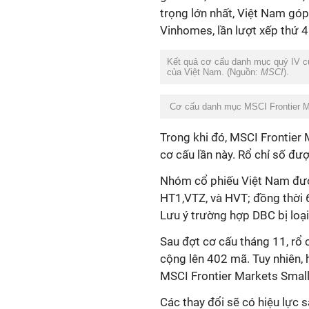
trọng
lớn
nhất, Việt Nam gó
Vinhomes
, lần lượt xếp thứ 4
Kết quả cơ cấu danh mục quý IV c
của Việt Nam. (Nguồn:
MSCI
).
Cơ cấu danh mục MSCI Frontier Mar
Trong khi đó, MSCI Frontier
cơ cấu lần này. R
ổ chỉ số
đư
N
hóm cổ phiếu Việt Nam đư
HT1,VTZ, và HVT
;
đồng thời
Lưu ý t
rường hợp DBC
bị loạ
Sau đợt
cơ cấu
tháng 11, rổ
cộng
lên 402 mã.
Tuy nhiên,
MSCI Frontier Markets Small
Các thay đổi sẽ có hiệu lực 