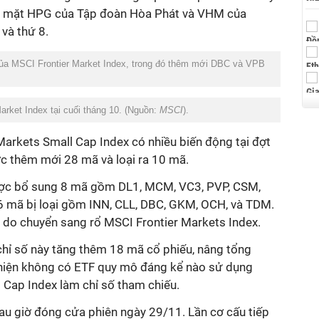
p mặt HPG
của Tập đoàn Hòa Phát
và VHM
của
 và thứ 8.
ủa MSCI Frontier Market Index, trong đó thêm mới DBC và VPB
ket Index tại cuối tháng 10. (Nguồn:
MSCI
).
 Markets Small Cap Index
có nhiều biến động tại đợt
ợc
thêm mới 28 mã và loại ra 10 mã.
ợc bổ sung 8 mã gồm DL1, MCM, VC3, PVP, CSM,
6 mã bị loại gồm INN, CLL, DBC, GKM, OCH, và TDM.
i do
chuyển sang rổ MSCI Frontier Markets Index.
chỉ số này
tăng thêm 18 mã cổ phiếu, nâng tổng
 hiện không có ETF quy mô đáng kể nào sử dụng
 Cap Index
làm chỉ số tham chiếu.
sau giờ đóng cửa phiên ngày 29/11. Lần cơ cấu tiếp