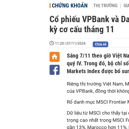
CHỨNG KHOÁN
THỊ TRƯỜNG
GI
Cổ phiếu VPBank và Da
kỳ cơ cấu tháng 11
11:20 | 07/11/2024
Chia sẻ
Sáng 7/11 theo giờ Việt N
quý IV. Trong đó, bộ chỉ số
Markets Index được bổ sun
Riêng thị trường Việt Nam
,
M
của
VPBank
, đồng thời khôn
R
ổ danh mục MSCI Frontier 
Dữ liệu từ MSCI cho thấy t
ại
trọng cao nhất trong MSCI Fr
gần 13%
, Marocco hơn 11%,