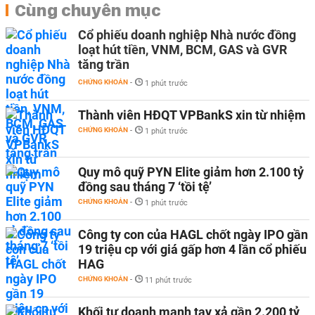
Cùng chuyên mục
Cổ phiếu doanh nghiệp Nhà nước đồng
loạt hút tiền, VNM, BCM, GAS và GVR
tăng trần
CHỨNG KHOÁN
-
1 phút trước
Thành viên HĐQT VPBankS xin từ nhiệm
CHỨNG KHOÁN
-
1 phút trước
Quy mô quỹ PYN Elite giảm hơn 2.100 tỷ
đồng sau tháng 7 ‘tồi tệ’
CHỨNG KHOÁN
-
1 phút trước
Công ty con của HAGL chốt ngày IPO gần
19 triệu cp với giá gấp hơn 4 lần cổ phiếu
HAG
CHỨNG KHOÁN
-
11 phút trước
Khối tự doanh mạnh tay xả gần 2.200 tỷ