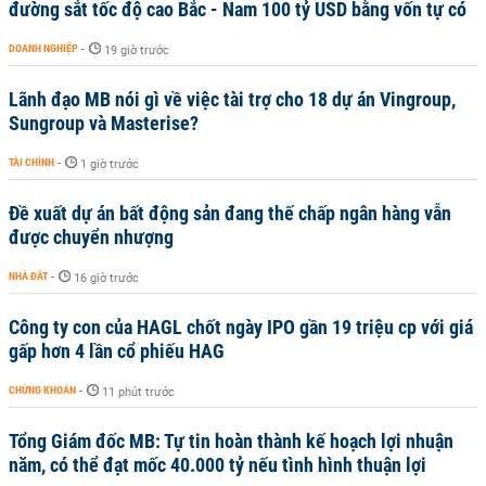
đường sắt tốc độ cao Bắc - Nam 100 tỷ USD bằng vốn tự có
DOANH NGHIỆP
-
19 giờ trước
Lãnh đạo MB nói gì về việc tài trợ cho 18 dự án Vingroup,
Sungroup và Masterise?
TÀI CHÍNH
-
1 giờ trước
Đề xuất dự án bất động sản đang thế chấp ngân hàng vẫn
được chuyển nhượng
NHÀ ĐẤT
-
16 giờ trước
Công ty con của HAGL chốt ngày IPO gần 19 triệu cp với giá
gấp hơn 4 lần cổ phiếu HAG
CHỨNG KHOÁN
-
11 phút trước
Tổng Giám đốc MB: Tự tin hoàn thành kế hoạch lợi nhuận
năm, có thể đạt mốc 40.000 tỷ nếu tình hình thuận lợi