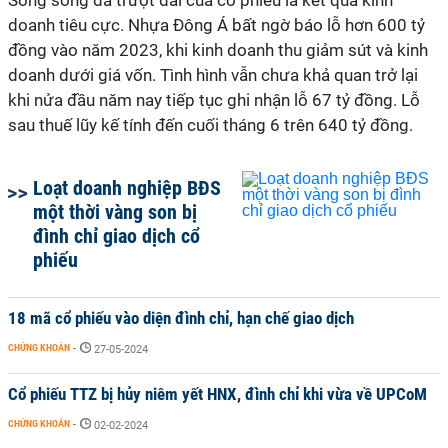
Song song đà trượt dài của cổ phiếu là kết quả kinh
doanh tiêu cực. Nhựa Đông Á bất ngờ báo lỗ hơn 600 tỷ
đồng vào năm 2023, khi kinh doanh thu giảm sút và kinh
doanh dưới giá vốn. Tình hình vẫn chưa khả quan trở lại
khi nửa đầu năm nay tiếp tục ghi nhận lỗ 67 tỷ đồng. Lỗ
sau thuế lũy kế tính đến cuối tháng 6 trên 640 tỷ đồng.
Loạt doanh nghiệp BĐS
một thời vàng son bị
đình chỉ giao dịch cổ
phiếu
18 mã cổ phiếu vào diện đình chỉ, hạn chế giao dịch
CHỨNG KHOÁN
-
27-05-2024
Cổ phiếu TTZ bị hủy niêm yết HNX, đình chỉ khi vừa về UPCoM
CHỨNG KHOÁN
-
02-02-2024