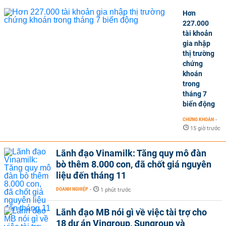
Hơn
227.000
tài khoản
gia nhập
thị trường
chứng
khoán
trong
tháng 7
biến động
CHỨNG KHOÁN
-
15 giờ trước
Lãnh đạo Vinamilk: Tăng quy mô đàn
bò thêm 8.000 con, đã chốt giá nguyên
liệu đến tháng 11
DOANH NGHIỆP
-
1 phút trước
Lãnh đạo MB nói gì về việc tài trợ cho
18 dự án Vingroup, Sungroup và