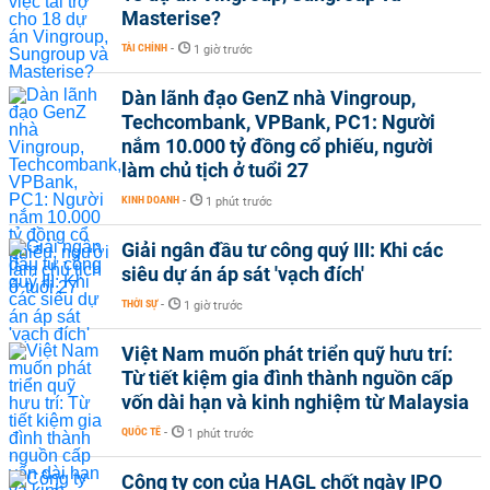
Masterise?
TÀI CHÍNH
-
1 giờ trước
Dàn lãnh đạo GenZ nhà Vingroup,
Techcombank, VPBank, PC1: Người
nắm 10.000 tỷ đồng cổ phiếu, người
làm chủ tịch ở tuổi 27
KINH DOANH
-
1 phút trước
Giải ngân đầu tư công quý III: Khi các
siêu dự án áp sát 'vạch đích'
THỜI SỰ
-
1 giờ trước
Việt Nam muốn phát triển quỹ hưu trí:
Từ tiết kiệm gia đình thành nguồn cấp
vốn dài hạn và kinh nghiệm từ Malaysia
QUỐC TẾ
-
1 phút trước
Công ty con của HAGL chốt ngày IPO