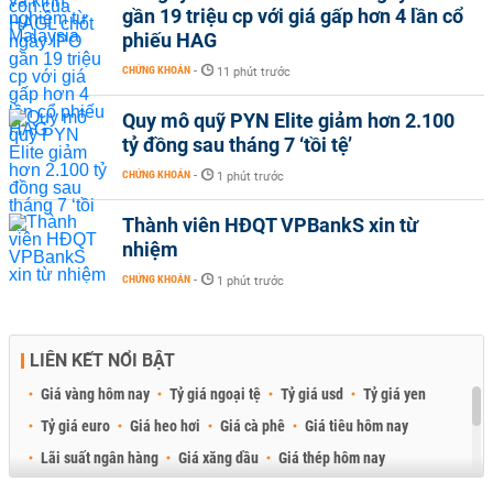
gần 19 triệu cp với giá gấp hơn 4 lần cổ
phiếu HAG
CHỨNG KHOÁN
-
11 phút trước
Quy mô quỹ PYN Elite giảm hơn 2.100
tỷ đồng sau tháng 7 ‘tồi tệ’
CHỨNG KHOÁN
-
1 phút trước
Thành viên HĐQT VPBankS xin từ
nhiệm
CHỨNG KHOÁN
-
1 phút trước
LIÊN KẾT NỔI BẬT
Giá vàng hôm nay
Tỷ giá ngoại tệ
Tỷ giá usd
Tỷ giá yen
Tỷ giá euro
Giá heo hơi
Giá cà phê
Giá tiêu hôm nay
Lãi suất ngân hàng
Giá xăng dầu
Giá thép hôm nay
Giá sầu riêng
Giá thịt heo
Giá gạo
Giá cao su