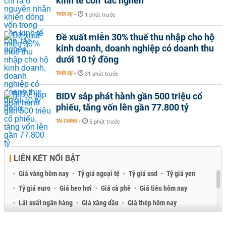
kinh tế còn 'tắc nghẽn'
THỜI SỰ
-
1 phút trước
Đề xuất miễn 30% thuế thu nhập cho hộ
kinh doanh, doanh nghiệp có doanh thu
dưới 10 tỷ đồng
THỜI SỰ
-
31 phút trước
BIDV sắp phát hành gần 500 triệu cổ
phiếu, tăng vốn lên gần 77.800 tỷ
TÀI CHÍNH
-
5 phút trước
LIÊN KẾT NỔI BẬT
Giá vàng hôm nay
Tỷ giá ngoại tệ
Tỷ giá usd
Tỷ giá yen
Tỷ giá euro
Giá heo hơi
Giá cà phê
Giá tiêu hôm nay
Lãi suất ngân hàng
Giá xăng dầu
Giá thép hôm nay
Giá sầu riêng
Giá thịt heo
Giá gạo
Giá cao su