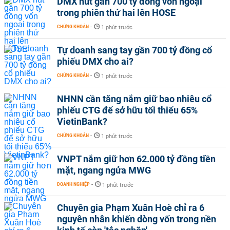
DMX hút gần 700 tỷ đồng vốn ngoại
trong phiên thứ hai lên HOSE
CHỨNG KHOÁN
-
1 phút trước
Tự doanh sang tay gần 700 tỷ đồng cổ
phiếu DMX cho ai?
CHỨNG KHOÁN
-
1 phút trước
NHNN cần tăng nắm giữ bao nhiêu cổ
phiếu CTG để sở hữu tối thiểu 65%
VietinBank?
CHỨNG KHOÁN
-
1 phút trước
VNPT nắm giữ hơn 62.000 tỷ đồng tiền
mặt, ngang ngửa MWG
DOANH NGHIỆP
-
1 phút trước
Chuyên gia Phạm Xuân Hoè chỉ ra 6
nguyên nhân khiến dòng vốn trong nền