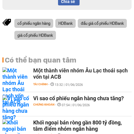
Chia sẻ
cổ phiếu ngân hàng
HDBank
đấu giá cổ phiếu HDBank
giá cổ phiếu HDBank
Có thể bạn quan tâm
Một thành viên nhóm Âu Lạc thoái sạch
vốn tại ACB
TÀI CHÍNH
-
13:32 | 01/06/2026
Vì sao cổ phiếu ngân hàng chưa tăng?
CHỨNG KHOÁN
-
07:54 | 01/06/2026
Khối ngoại bán ròng gần 800 tỷ đồng,
tâm điểm nhóm ngân hàng