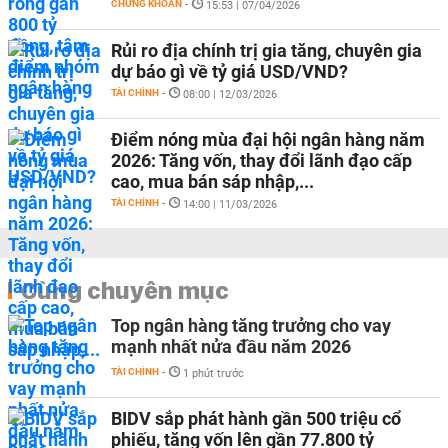
CHỨNG KHOÁN
-
15:53 | 07/04/2026
Rủi ro địa chính trị gia tăng, chuyên gia
dự báo gì về tỷ giá USD/VND?
TÀI CHÍNH
-
08:00 | 12/03/2026
Điểm nóng mùa đại hội ngân hàng năm
2026: Tăng vốn, thay đổi lãnh đạo cấp
cao, mua bán sáp nhập,...
TÀI CHÍNH
-
14:00 | 11/03/2026
Cùng chuyên mục
Top ngân hàng tăng trưởng cho vay
mạnh nhất nửa đầu năm 2026
TÀI CHÍNH
-
1 phút trước
BIDV sắp phát hành gần 500 triệu cổ
phiếu, tăng vốn lên gần 77.800 tỷ