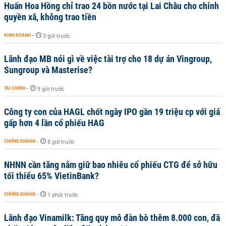
Huấn Hoa Hồng chỉ trao 24 bồn nước tại Lai Châu cho chính
quyền xã, không trao tiền
KINH DOANH
-
3 giờ trước
Lãnh đạo MB nói gì về việc tài trợ cho 18 dự án Vingroup,
Sungroup và Masterise?
TÀI CHÍNH
-
9 giờ trước
Công ty con của HAGL chốt ngày IPO gần 19 triệu cp với giá
gấp hơn 4 lần cổ phiếu HAG
CHỨNG KHOÁN
-
8 giờ trước
NHNN cần tăng nắm giữ bao nhiêu cổ phiếu CTG để sở hữu
tối thiểu 65% VietinBank?
CHỨNG KHOÁN
-
1 phút trước
Lãnh đạo Vinamilk: Tăng quy mô đàn bò thêm 8.000 con, đã