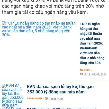
hàng với xấp xỉ 37%, VPBank và HDBank vượt xa
các ngân hàng khác với mức tăng trên 20% nhờ
tham gia tái cơ cấu ngân hàng yếu kém.
TOP 10 ngân
hàng có thu
nhập lãi thuần
cao nhất nửa
đầu năm 2026:
VietinBank
vươn lên dẫn
đầu, 5 nhà băng
tăng trên 30%
TÀI CHÍNH
-
15:12 | 05/08/2026
EVN đã xóa sạch lỗ lũy kế, thu gần
353.000 tỷ đồng sau nửa năm
DOANH NGHIỆP
-
1 phút trước