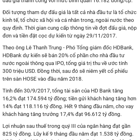
đấu giá thành công với mức bình quân 16.182 đồng/cp.
Đối tượng tham dự đấu giá là tất cả nhà đầu tư là tổ chức
kinh tế, tổ chức xã hội và cá nhân trong, ngoài nước theo
quy định. Thời gian cung cấp thông tin về đợt đấu giá, nộp
đơn và tiền đặt cọc dự kiến từ ngày 29/11/2017.
Theo ông Lê Thanh Trung - Phó Tổng giám đốc HDBank,
HDBank dự kiến sẽ bán 20% cổ phần cho nhà đầu tư
nước ngoài thông qua IPO, tổng giá trị thu về ước tính
300 triệu USD. Đồng thời, sau đó sẽ niêm yết cổ phiếu
trên sàn HOSE vào đầu năm 2018.
Tính đến 30/9/2017, tổng tài sản của HD Bank tăng
16,2% đạt 174.594 tỷ đồng; tiền gửi khách hàng tăng hơn
14% đạt 118.116 tỷ đồng. Hết 9 tháng đầu năm, cho vay
khách hàng tăng trưởng 17,4% đạt 96.612 tỷ đồng.
Lợi nhuận sau thuế trong quý III của ngân hàng đạt gần
825 tỷ đồng. Lũy kế 9 tháng đầu năm đạt 1.538 tỷ đồng.