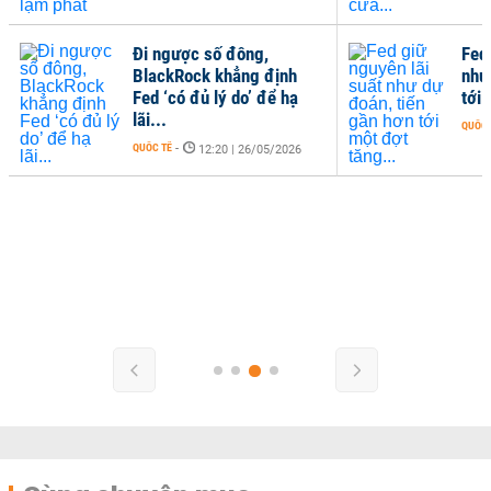
Đi ngược số đông,
Fed
BlackRock khẳng định
như
Fed ‘có đủ lý do’ để hạ
tới 
lãi...
QUỐC 
QUỐC TẾ
-
12:20 | 26/05/2026