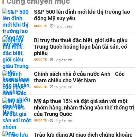
Cùng chuyên mục
S&P 500 lên đỉnh mới khi thị trường lao
động Mỹ suy yếu
QUỐC TẾ
-
1 phút trước
Bị truy thu thuế đặc biệt, giới siêu giàu
Trung Quốc hoảng loạn bán tài sản, cổ
phiếu
QUỐC TẾ
-
12 giờ trước
Chính sách nhà ở của nước Anh - Góc
tham chiếu cho Việt Nam
QUỐC TẾ
-
15 giờ trước
Mỹ áp thuế 15% và đặt giá sàn với một
nhóm hàng, nhắm thẳng vào thế thống trị
của Trung Quốc
QUỐC TẾ
-
17 giờ trước
Trào lưu dùng AI giao dịch chứng khoán: