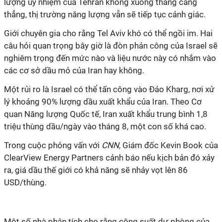
lượng uỷ nhiệm của Tehran không xuống thang căng
thẳng, thị trường năng lượng vẫn sẽ tiếp tục cảnh giác.
Giới chuyên gia cho rằng Tel Aviv khó có thể ngồi im. Hai
câu hỏi quan trọng bây giờ là đòn phản công của Israel sẽ
nghiêm trọng đến mức nào và liệu nước này có nhắm vào
các cơ sở dầu mỏ của Iran hay không.
Một rủi ro là Israel có thể tấn công vào Đảo Kharg, nơi xử
lý khoảng 90% lượng dầu xuất khẩu của Iran. Theo Cơ
quan Năng lượng Quốc tế, Iran xuất khẩu trung bình 1,8
triệu thùng dầu/ngày vào tháng 8, một con số khá cao.
Trong cuộc phỏng vấn với
CNN
, Giám đốc Kevin Book của
ClearView Energy Partners cảnh báo nếu kịch bản đó xảy
ra, giá dầu thế giới có khả năng sẽ nhảy vọt lên 86
USD/thùng.
Một số nhà phân tích cho rằng công suất dự phòng của