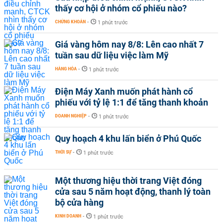
thấy cơ hội ở nhóm cổ phiếu nào?
CHỨNG KHOÁN
-
1 phút trước
Giá vàng hôm nay 8/8: Lên cao nhất 7
tuần sau dữ liệu việc làm Mỹ
HÀNG HÓA
-
1 phút trước
Điện Máy Xanh muốn phát hành cổ
phiếu với tỷ lệ 1:1 để tăng thanh khoản
DOANH NGHIỆP
-
1 phút trước
Quy hoạch 4 khu lấn biển ở Phú Quốc
THỜI SỰ
-
1 phút trước
Một thương hiệu thời trang Việt đóng
cửa sau 5 năm hoạt động, thanh lý toàn
bộ cửa hàng
KINH DOANH
-
1 phút trước