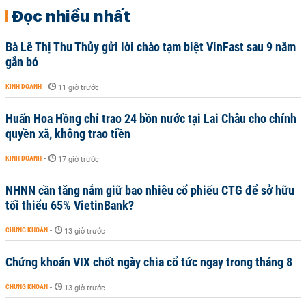
Đọc nhiều nhất
Bà Lê Thị Thu Thủy gửi lời chào tạm biệt VinFast sau 9 năm
gắn bó
KINH DOANH
-
11 giờ trước
Huấn Hoa Hồng chỉ trao 24 bồn nước tại Lai Châu cho chính
quyền xã, không trao tiền
KINH DOANH
-
17 giờ trước
NHNN cần tăng nắm giữ bao nhiêu cổ phiếu CTG để sở hữu
tối thiểu 65% VietinBank?
CHỨNG KHOÁN
-
13 giờ trước
Chứng khoán VIX chốt ngày chia cổ tức ngay trong tháng 8
CHỨNG KHOÁN
-
13 giờ trước