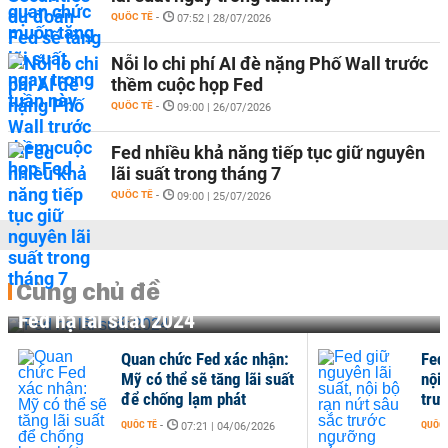
QUỐC TẾ
-
07:52 | 28/07/2026
Nỗi lo chi phí AI đè nặng Phố Wall trước
thềm cuộc họp Fed
QUỐC TẾ
-
09:00 | 26/07/2026
Fed nhiều khả năng tiếp tục giữ nguyên
lãi suất trong tháng 7
QUỐC TẾ
-
09:00 | 25/07/2026
Cùng chủ đề
Fed hạ lãi suất 2024
Quan chức Fed xác nhận:
Fed 
Mỹ có thể sẽ tăng lãi suất
nội 
để chống lạm phát
trư
QUỐC TẾ
-
QUỐC 
07:21 | 04/06/2026