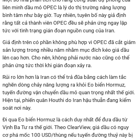
liên minh dầu mỏ OPEC là lý do thị trường năng lượng
bình tâm như bây giờ. Tuy nhiên, tuyên bố này giả định
rằng tất cả thành viên OPEC đều sẽ phản ứng ngay lập
tức với tình trạng gián đoạn nguồn cung của Iran.
Giả định trên có phần không phù hợp vì OPEC đã cắt giảm
sản lượng trong nhiều năm nhằm mục đích kéo giá dầu
lên cao hơn. Cho nên, không phải nước nào cũng có thể
phản ứng tức thời khi gián đoạn xảy ra.
Rủi ro lớn hơn là Iran có thể trả đũa bằng cách làm tắc
nghẽn dòng chảy năng lượng ra khỏi Eo biển Hormuz,
tuyến đường vận chuyển dầu mỏ quan trọng nhất thế giới.
Hiện tại, phiến quân Houthi do Iran hậu thuẫn đang kiểm
soát nơi này.
Đi qua Eo biển Hormuz là cách duy nhất để đưa dầu từ
Vịnh Ba Tư ra thế giới. Theo ClearView, giá dầu có nguy
cơ phá mốc 100 USD/thùng nếu tuyến đường thuỷ này bị