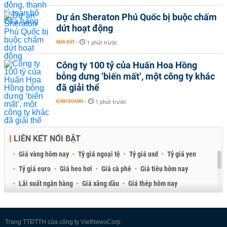
Dự án Sheraton Phú Quốc bị buộc chấm
dứt hoạt động
NHÀ ĐẤT
-
1 phút trước
Công ty 100 tỷ của Huấn Hoa Hồng
bỗng dưng ‘biến mất’, một công ty khác
đã giải thể
KINH DOANH
-
1 phút trước
LIÊN KẾT NỔI BẬT
Giá vàng hôm nay
Tỷ giá ngoại tệ
Tỷ giá usd
Tỷ giá yen
Tỷ giá euro
Giá heo hơi
Giá cà phê
Giá tiêu hôm nay
Lãi suất ngân hàng
Giá xăng dầu
Giá thép hôm nay
Giá sầu riêng
Giá thịt heo
Giá gạo
Giá cao su
Best Retail Brokers
Diễn đàn đầu tư Việt Nam 2026
Trang TTĐTTH của công ty VietNewsCorp