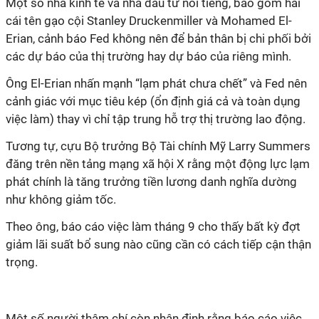
Một số nhà kinh tế và nhà đầu tư nổi tiếng, bao gồm hai
cái tên gạo cội Stanley Druckenmiller và Mohamed El-
Erian, cảnh báo Fed không nên để bản thân bị chi phối bởi
các dự báo của thị trường hay dự báo của riêng mình.
Ông El-Erian nhấn mạnh “lạm phát chưa chết” và Fed nên
cảnh giác với mục tiêu kép (ổn định giá cả và toàn dụng
việc làm) thay vì chỉ tập trung hỗ trợ thị trường lao động.
Tương tự, cựu Bộ trưởng Bộ Tài chính Mỹ Larry Summers
đăng trên nền tảng mạng xã hội X rằng một động lực lạm
phát chính là tăng trưởng tiền lương danh nghĩa dường
như không giảm tốc.
Theo ông, báo cáo việc làm tháng 9 cho thấy bất kỳ đợt
giảm lãi suất bổ sung nào cũng cần có cách tiếp cận thận
trọng.
Một số người thậm chí còn nhận định rằng báo cáo việc