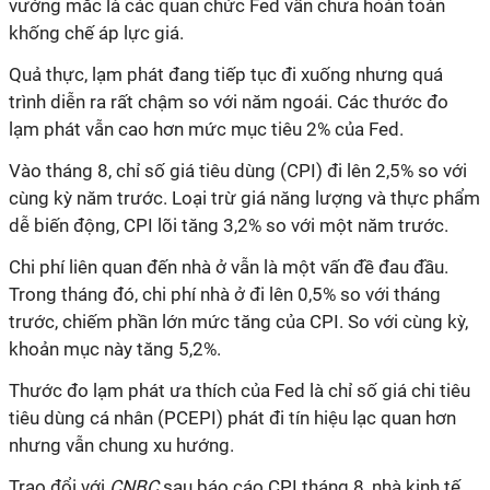
vướng mắc là các quan chức Fed vẫn chưa hoàn toàn
khống chế áp lực giá.
Quả thực, lạm phát đang tiếp tục đi xuống nhưng quá
trình diễn ra rất chậm so với năm ngoái. Các thước đo
lạm phát vẫn cao hơn mức mục tiêu 2% của Fed.
Vào tháng 8, chỉ số giá tiêu dùng (CPI) đi lên 2,5% so với
cùng kỳ năm trước. Loại trừ giá năng lượng và thực phẩm
dễ biến động, CPI lõi tăng 3,2% so với một năm trước.
Chi phí liên quan đến nhà ở vẫn là một vấn đề đau đầu.
Trong tháng đó, chi phí nhà ở đi lên 0,5% so với tháng
trước, chiếm phần lớn mức tăng của CPI. So với cùng kỳ,
khoản mục này tăng 5,2%.
Thước đo lạm phát ưa thích của Fed là chỉ số giá chi tiêu
tiêu dùng cá nhân (PCEPI) phát đi tín hiệu lạc quan hơn
nhưng vẫn chung xu hướng.
Trao đổi với
CNBC
sau báo cáo CPI tháng 8, nhà kinh tế