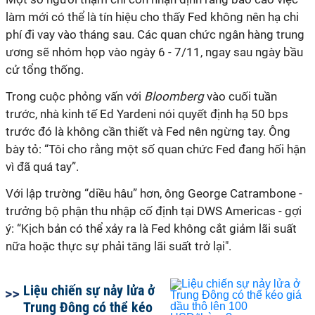
làm mới có thể là tín hiệu cho thấy Fed không nên hạ chi
phí đi vay vào tháng sau. Các quan chức ngân hàng trung
ương sẽ nhóm họp vào ngày 6 - 7/11, ngay sau ngày bầu
cử tổng thống.
Trong cuộc phỏng vấn với
Bloomberg
vào cuối tuần
trước, nhà kinh tế Ed Yardeni nói quyết định hạ 50 bps
trước đó là không cần thiết và Fed nên ngừng tay. Ông
bày tỏ: “Tôi cho rằng một số quan chức Fed đang hối hận
vì đã quá tay”.
Với lập trường “diều hâu” hơn, ông George Catrambone -
trưởng bộ phận thu nhập cố định tại DWS Americas - gợi
ý: “Kịch bản có thể xảy ra là Fed không cắt giảm lãi suất
nữa hoặc thực sự phải tăng lãi suất trở lại".
Liệu chiến sự nảy lửa ở
Trung Đông có thể kéo