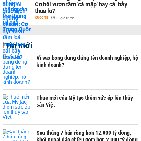
Cơ hội vươn tầm 'cá mập' hay cái bẫy
thua lỗ?
QUỐC TẾ
-
19 giờ trước
Tin mới
Vì sao bỗng dưng đứng tên doanh nghiệp, hộ
kinh doanh?
Thuế mới của Mỹ tạo thêm sức ép lên thủy
sản Việt
Sau tháng 7 bán ròng hơn 12.000 tỷ đồng,
khối ngoại đảo chiều gom hơn 2.000 tỷ đồng