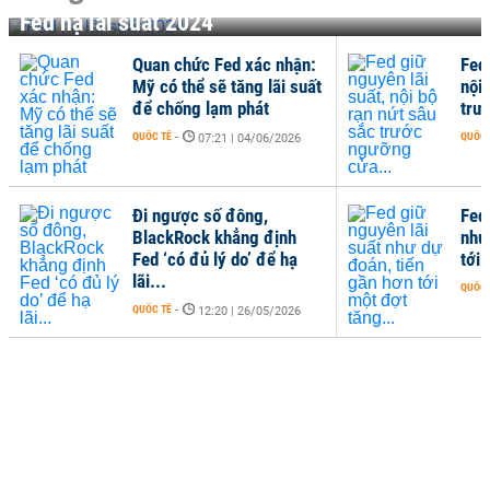
Fed hạ lãi suất 2024
Quan chức Fed xác nhận:
Fed 
Mỹ có thể sẽ tăng lãi suất
nội 
để chống lạm phát
trư
QUỐC TẾ
-
QUỐC 
07:21 | 04/06/2026
Đi ngược số đông,
Fed
BlackRock khẳng định
như
Fed ‘có đủ lý do’ để hạ
tới 
lãi...
QUỐC 
QUỐC TẾ
-
12:20 | 26/05/2026