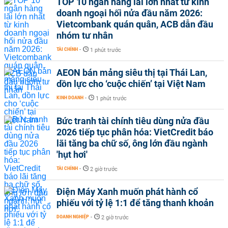
TOP 10 ngân hàng lãi lớn nhất từ kinh
doanh ngoại hối nửa đầu năm 2026:
Vietcombank quán quân, ACB dẫn đầu
nhóm tư nhân
TÀI CHÍNH
-
1 phút trước
AEON bán mảng siêu thị tại Thái Lan,
dồn lực cho ‘cuộc chiến’ tại Việt Nam
KINH DOANH
-
1 phút trước
Bức tranh tài chính tiêu dùng nửa đầu
2026 tiếp tục phân hóa: VietCredit báo
lãi tăng ba chữ số, ông lớn đầu ngành
'hụt hơi'
TÀI CHÍNH
-
2 giờ trước
Điện Máy Xanh muốn phát hành cổ
phiếu với tỷ lệ 1:1 để tăng thanh khoản
DOANH NGHIỆP
-
2 giờ trước