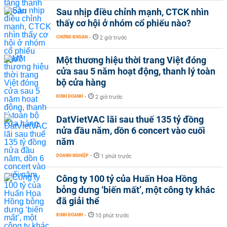
Sau nhịp điều chỉnh mạnh, CTCK nhìn
thấy cơ hội ở nhóm cổ phiếu nào?
CHỨNG KHOÁN
-
2 giờ trước
Một thương hiệu thời trang Việt đóng
cửa sau 5 năm hoạt động, thanh lý toàn
bộ cửa hàng
KINH DOANH
-
2 giờ trước
DatVietVAC lãi sau thuế 135 tỷ đồng
nửa đầu năm, dồn 6 concert vào cuối
năm
DOANH NGHIỆP
-
1 phút trước
Công ty 100 tỷ của Huấn Hoa Hồng
bỗng dưng ‘biến mất’, một công ty khác
đã giải thể
KINH DOANH
-
10 phút trước