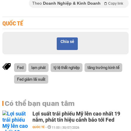
Theo
Doanh Nghiệp & Kinh Doanh
Copy link
QUỐC TẾ
Chia sẻ
Fed
lạm phát
tỷ lệ thất nghiệp
tăng trưởng kinh tế
Fed giảm lãi suất
Có thể bạn quan tâm
Lợi suất trái phiếu Mỹ lên cao nhất 19
năm, phát tín hiệu cảnh báo tới Fed
QUỐC TẾ
-
11:00 | 30/07/2026