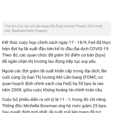
Chủ tịch Cục Dự trữ Liên bang Mỹ (Fed) Jerome Powell. (Ảnh minh
hoạ:
Bankrate/Getty Images
).
Kết thúc cuộc họp chính sách ngày 17 - 18/9, Fed đã thực
hiện đợt hạ lãi suất đầu tiên kể từ đầu đại dịch COVID-19.
Theo đó, các quan chức đã giảm 50 điểm cơ bản (bps)
để ngăn chặn thị trường lao động tiếp tục suy yếu.
Ngoài các đợt giảm lãi suất khẩn cấp trong đại dịch, lần
cuối cùng Ủy ban Thị trường Mở Liên bang (FOMC, cơ
quan hoạch định chính sách của Fed) hạ 50 bps là vào
năm 2008, giữa cuộc khủng hoảng tài chính toàn cầu.
Cuộc bỏ phiếu diễn ra với tỷ lệ 11 - 1, trong đó chỉ riêng
Thống đốc Michelle Bowman ủng hộ mức giảm 25 bps.
Sau quyết định mới nhất, lãi suất quỹ liên bang đã tụt