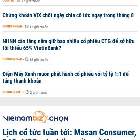
QUỐC TẾ
-
17 giờ trước
Chứng khoán VIX chốt ngày chia cổ tức ngay trong tháng 8
CHỨNG KHOÁN
-
17 giờ trước
NHNN cần tăng nắm giữ bao nhiêu cổ phiếu CTG để sở hữu
tối thiểu 65% VietinBank?
CHỨNG KHOÁN
-
18 giờ trước
Điện Máy Xanh muốn phát hành cổ phiếu với tỷ lệ 1:1 để
tăng thanh khoản
DOANH NGHIỆP
-
2 giờ trước
Lịch cổ tức tuần tới: Masan Consumer,