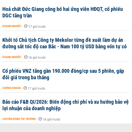
Hoá chất Đức Giang công bố hai ứng viên HĐQT, cổ phiếu
DGC tăng trần
DOANH NGHIỆP
-
17 giờ trước
Khởi tố Chủ tịch Công ty Mekolor từng đề xuất làm dự án
đường sắt tốc độ cao Bắc - Nam 100 tỷ USD bằng vốn tự có
DOANH NGHIỆP
-
16 giờ trước
Cổ phiếu VNZ tăng gần 190.000 đồng/cp sau 5 phiên, gấp
đôi giá trong ba tháng
CHỨNG KHOÁN
-
17 giờ trước
Báo cáo F&B QI/2026: Biến động chi phí và xu hướng bảo vệ
lợi nhuận của doanh nghiệp
CHUYỂN ĐỘNG THỊ TRƯỜNG
-
18 giờ trước