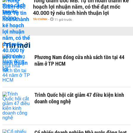
Tổng Giám đốc MB: Tự tin hoàn thành kế
hoạch lợi nhuận năm, có thể đạt mốc
40.000 tỷ nếu tình hình thuận lợi
TÀI CHÍNH
-
11 giờ trước
Tin mới
Phương Nam đóng cửa nhà sách tồn tại 44
năm ở TP HCM
Trình Quốc hội cắt giảm 47 điều kiện kinh
doanh công nghệ
Cổ phiếu doanh nghiệp Nhà nước đồng loạt