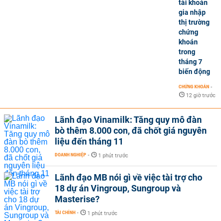
tài khoản
gia nhập
thị trường
chứng
khoán
trong
tháng 7
biến động
CHỨNG KHOÁN
-
12 giờ trước
Lãnh đạo Vinamilk: Tăng quy mô đàn
bò thêm 8.000 con, đã chốt giá nguyên
liệu đến tháng 11
DOANH NGHIỆP
-
1 phút trước
Lãnh đạo MB nói gì về việc tài trợ cho
18 dự án Vingroup, Sungroup và
Masterise?
TÀI CHÍNH
-
1 phút trước