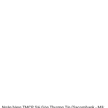
Ngân hàng TMCP Sài Gòn Thương Tín (Sacombank - Mã: