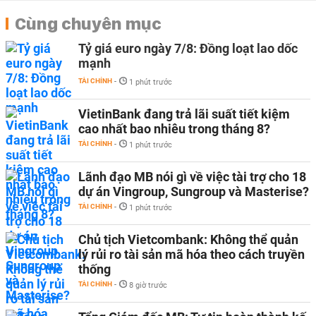
Cùng chuyên mục
Tỷ giá euro ngày 7/8: Đồng loạt lao dốc
mạnh
TÀI CHÍNH
-
1 phút trước
VietinBank đang trả lãi suất tiết kiệm
cao nhất bao nhiêu trong tháng 8?
TÀI CHÍNH
-
1 phút trước
Lãnh đạo MB nói gì về việc tài trợ cho 18
dự án Vingroup, Sungroup và Masterise?
TÀI CHÍNH
-
1 phút trước
Chủ tịch Vietcombank: Không thể quản
lý rủi ro tài sản mã hóa theo cách truyền
thống
TÀI CHÍNH
-
8 giờ trước