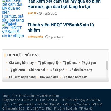
Iran xem xét cấm tàu Mỹ qua eo biển
Hormuz, giá dầu bật tăng trở lại
QUỐC TẾ
-
1 phút trước
Thành viên HĐQT VPBankS xin từ
nhiệm
CHỨNG KHOÁN
-
1 phút trước
LIÊN KẾT NỔI BẬT
Giá vàng hôm nay
Tỷ giá ngoại tệ
Tỷ giá usd
Tỷ giá yen
Tỷ giá euro
Giá heo hơi
Giá cà phê
Giá tiêu hôm nay
Lãi suất ngân hàng
Giá xăng dầu
Giá thép hôm nay
Giá sầu riêng
Giá thịt heo
Giá gạo
Giá cao su
Best Retail Brokers
Diễn đàn đầu tư Việt Nam 2026
Trang TTĐTTH của công ty VietNewsCorp
Giấy phép số 3323/GP-TTĐT do Sở VH&TT TP.HCM cấp ngày 20/3/2026
Lầu 5 - Compa Building - 293 Điện Biên Phủ - Phường Gia Định - TP.HCM
Chi nhánh:
Số 5 - Khu 38A Trần Phú - Phường Ba Đình - TP. Hà Nội