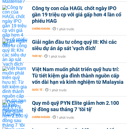
Công ty con của HAGL chốt ngày IPO
gần 19 triệu cp với giá gấp hơn 4 lần cổ
phiếu HAG
CHỨNG KHOÁN
-
1 phút trước
Giải ngân đầu tư công quý III: Khi các
siêu dự án áp sát 'vạch đích'
THỜI SỰ
-
1 phút trước
Việt Nam muốn phát triển quỹ hưu trí:
Từ tiết kiệm gia đình thành nguồn cấp
vốn dài hạn và kinh nghiệm từ Malaysia
QUỐC TẾ
-
1 phút trước
Quy mô quỹ PYN Elite giảm hơn 2.100
tỷ đồng sau tháng 7 ‘tồi tệ’
CHỨNG KHOÁN
-
1 phút trước