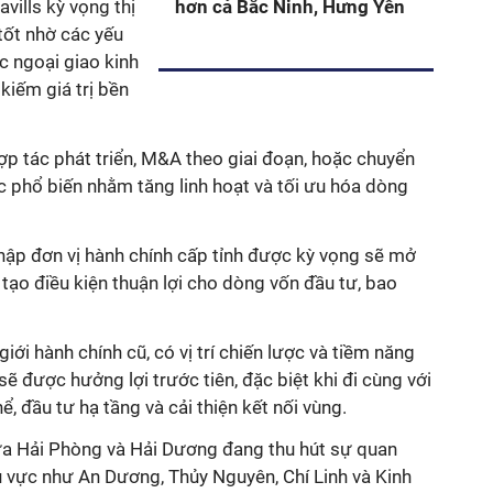
vills kỳ vọng thị
hơn cả Bắc Ninh, Hưng Yên
ốt nhờ các yếu
ợc ngoại giao kinh
kiếm giá trị bền
ợp tác phát triển, M&A theo giai đoạn, hoặc chuyển
c phổ biến nhằm tăng linh hoạt và tối ưu hóa dòng
nhập đơn vị hành chính cấp tỉnh được kỳ vọng sẽ mở
 tạo điều kiện thuận lợi cho dòng vốn đầu tư, bao
ới hành chính cũ, có vị trí chiến lược và tiềm năng
sẽ được hưởng lợi trước tiên, đặc biệt khi đi cùng với
, đầu tư hạ tầng và cải thiện kết nối vùng.
ữa Hải Phòng và Hải Dương đang thu hút sự quan
u vực như An Dương, Thủy Nguyên, Chí Linh và Kinh