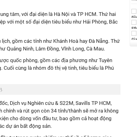
rung tâm, với đại diện là Hà Nội và TP HCM. Thứ hai
p với một số đại diện tiêu biểu như Hải Phòng, Bắc
 lịch, gồm các tỉnh như Khánh Hoà hay Đà Nẵng. Thứ
 như Quảng Ninh, Lâm Đồng, Vĩnh Long, Cà Mau.
 lược quốc phòng, gồm các địa phương như Tuyên
 Cuối cùng là nhóm đô thị vệ tinh, tiêu biểu là Phú
y
).
ốc, Dịch vụ Nghiên cứu & S22M, Savills TP HCM,
h chính và rút gọn còn 34 tỉnh/thành sẽ mở ra không
u kiện cho dòng vốn đầu tư, bao gồm cả hoạt động
ác dự án bất động sản.