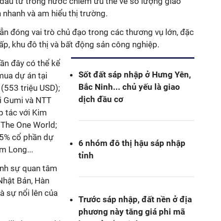
 đầu tư trong nước chiếm ưu thế về số lượng giao
 nhanh và am hiểu thị trường.
vẫn đóng vai trò chủ đạo trong các thương vụ lớn, đặc
ấp, khu đô thị và bất động sản công nghiệp.
ần đây có thể kể
Sốt đất sáp nhập ở Hưng Yên,
ua dự án tại
Bắc Ninh... chủ yếu là giao
(553 triệu USD);
dịch đầu cơ
i Gumi và NTT
 tác với Kim
 The One World;
25% cổ phần dự
6 nhóm đô thị hậu sáp nhập
m Long...
tỉnh
nh sự quan tâm
Nhật Bản, Hàn
à sự nổi lên của
Trước sáp nhập, đất nền ở địa
phương này tăng giá phi mã