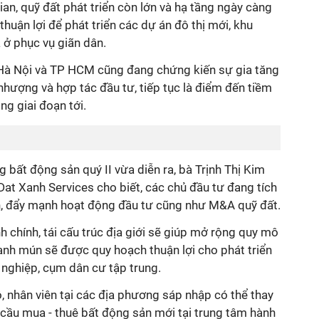
gian, quỹ đất phát triển còn lớn và hạ tầng ngày càng
 thuận lợi để phát triển các dự án đô thị mới, khu
à ở phục vụ giãn dân.
Hà Nội và TP HCM cũng đang chứng kiến sự gia tăng
nhượng và hợp tác đầu tư, tiếp tục là điểm đến tiềm
g giai đoạn tới.
g bất động sản quý II vừa diễn ra, bà Trịnh Thị Kim
Dat Xanh Services cho biết, các chủ đầu tư đang tích
n, đẩy mạnh hoạt động đầu tư cũng như M&A quỹ đất.
h chính, tái cấu trúc địa giới sẽ giúp mở rộng quy mô
manh mún sẽ được quy hoạch thuận lợi cho phát triển
 nghiệp, cụm dân cư tập trung.
ộ, nhân viên tại các địa phương sáp nhập có thể thay
 cầu mua - thuê bất động sản mới tại trung tâm hành