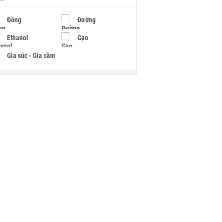
Đồng
Đường
Ethanol
Gạo
Gia súc - Gia cầm
Giấy
Gỗ
Hạt điều
Hồ tiêu - Hạt tiêu
Khí đốt
Kim loại khác
Mắc ca
Muối
Ngũ cốc
Nhựa - Hạt nhựa
Palladium
Phân bón