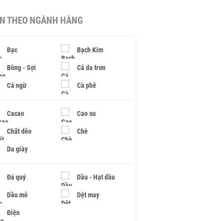
IN THEO NGÀNH HÀNG
Bạc
Bạch Kim
Bông - Sợi
Cá da trơn
Cá ngừ
Cà phê
Cacao
Cao su
Chất dẻo
Chè
Da giày
Đá quý
Dầu - Hạt dầu
Dầu mỏ
Dệt may
Điện