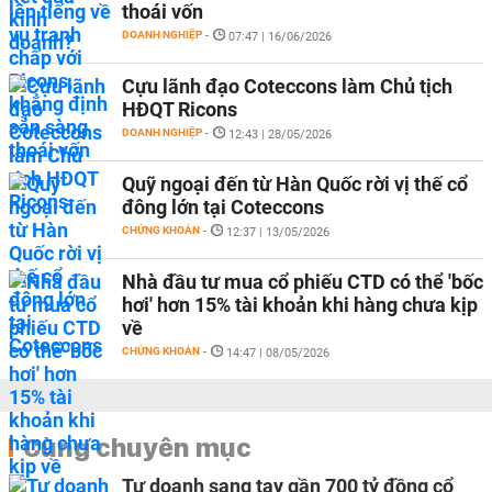
thoái vốn
DOANH NGHIỆP
-
07:47 | 16/06/2026
Cựu lãnh đạo Coteccons làm Chủ tịch
HĐQT Ricons
DOANH NGHIỆP
-
12:43 | 28/05/2026
Quỹ ngoại đến từ Hàn Quốc rời vị thế cổ
đông lớn tại Coteccons
CHỨNG KHOÁN
-
12:37 | 13/05/2026
Nhà đầu tư mua cổ phiếu CTD có thể 'bốc
hơi' hơn 15% tài khoản khi hàng chưa kịp
về
CHỨNG KHOÁN
-
14:47 | 08/05/2026
Cùng chuyên mục
Tự doanh sang tay gần 700 tỷ đồng cổ