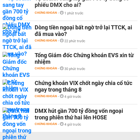
phiếu DMX cho ai?
CHỨNG KHOÁN
-
1 phút trước
Dòng tiền ngoại bất ngờ trở lại TTCK, ai
đã mua vào?
CHỨNG KHOÁN
-
22 phút trước
Tổng Giám đốc Chứng khoán EVS xin từ
nhiệm
CHỨNG KHOÁN
-
30 phút trước
Chứng khoán VIX chốt ngày chia cổ tức
ngay trong tháng 8
CHỨNG KHOÁN
-
4 giờ trước
DMX hút gần 700 tỷ đồng vốn ngoại
trong phiên thứ hai lên HOSE
CHỨNG KHOÁN
-
4 giờ trước