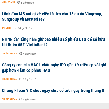
KINH DOANH
-
8 giờ trước
Lãnh đạo MB nói gì về việc tài trợ cho 18 dự án Vingroup,
Sungroup và Masterise?
TÀI CHÍNH
-
14 giờ trước
NHNN cần tăng nắm giữ bao nhiêu cổ phiếu CTG để sở hữu
tối thiểu 65% VietinBank?
CHỨNG KHOÁN
-
4 giờ trước
Công ty con của HAGL chốt ngày IPO gần 19 triệu cp với giá
gấp hơn 4 lần cổ phiếu HAG
CHỨNG KHOÁN
-
12 giờ trước
Chứng khoán VIX chốt ngày chia cổ tức ngay trong tháng 8
CHỨNG KHOÁN
-
4 giờ trước