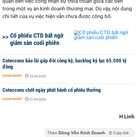
quan đến việc công nhận sự thỏa thuận giữa các bên
trong một vụ án kinh doanh thương mại. Dù vậy, nội dung
chi tiết của vụ việc hiện vẫn chưa được công bố.
Cổ phiếu CTD bất ngờ
giảm sàn cuối phiên
Coteccons báo lãi gấp đôi cùng kỳ, backlog kỷ lục 65.500 tỷ
đồng
DOANH NGHIỆP
-
25-04-2026
Coteccons chốt ngày phát hành cổ phiếu thưởng
DOANH NGHIỆP
-
07-04-2026
H Linh
Theo
Dòng Vốn Kinh Doanh
Copy link