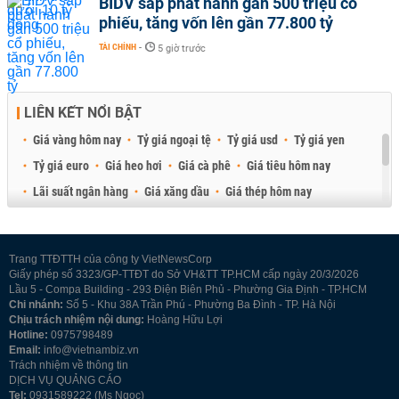
BIDV sắp phát hành gần 500 triệu cổ
phiếu, tăng vốn lên gần 77.800 tỷ
TÀI CHÍNH
-
5 giờ trước
LIÊN KẾT NỔI BẬT
Giá vàng hôm nay
Tỷ giá ngoại tệ
Tỷ giá usd
Tỷ giá yen
Tỷ giá euro
Giá heo hơi
Giá cà phê
Giá tiêu hôm nay
Lãi suất ngân hàng
Giá xăng dầu
Giá thép hôm nay
Giá sầu riêng
Giá thịt heo
Giá gạo
Giá cao su
Best Retail Brokers
Diễn đàn đầu tư Việt Nam 2026
Trang TTĐTTH của công ty VietNewsCorp
Giấy phép số 3323/GP-TTĐT do Sở VH&TT TP.HCM cấp ngày 20/3/2026
Lầu 5 - Compa Building - 293 Điện Biên Phủ - Phường Gia Định - TP.HCM
Chi nhánh:
Số 5 - Khu 38A Trần Phú - Phường Ba Đình - TP. Hà Nội
Chịu trách nhiệm nội dung:
Hoàng Hữu Lợi
Hotline:
0975798489
Email:
info@vietnambiz.vn
Trách nhiệm về thông tin
DỊCH VỤ QUẢNG CÁO
Tel:
0931589222 (Ms Ngọc)