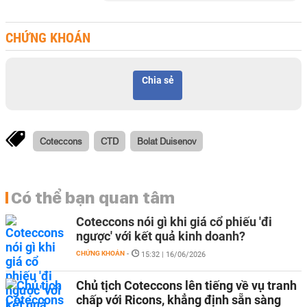
CHỨNG KHOÁN
Chia sẻ
Coteccons
CTD
Bolat Duisenov
Có thể bạn quan tâm
Coteccons nói gì khi giá cổ phiếu 'đi
ngược' với kết quả kinh doanh?
CHỨNG KHOÁN
-
15:32 | 16/06/2026
Chủ tịch Coteccons lên tiếng về vụ tranh
chấp với Ricons, khẳng định sẵn sàng