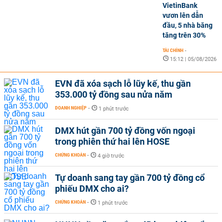
VietinBank
vươn lên dẫn
đầu, 5 nhà băng
tăng trên 30%
TÀI CHÍNH
-
15:12 | 05/08/2026
EVN đã xóa sạch lỗ lũy kế, thu gần
353.000 tỷ đồng sau nửa năm
DOANH NGHIỆP
-
1 phút trước
DMX hút gần 700 tỷ đồng vốn ngoại
trong phiên thứ hai lên HOSE
CHỨNG KHOÁN
-
4 giờ trước
Tự doanh sang tay gần 700 tỷ đồng cổ
phiếu DMX cho ai?
CHỨNG KHOÁN
-
1 phút trước