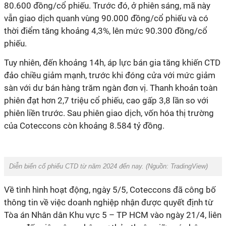
80.600 đồng/cổ phiếu. Trước đó, ở phiên sáng, mã này
vẫn giao dịch quanh vùng 90.000 đồng/cổ phiếu và có
thời điểm tăng khoảng 4,3%, lên mức 90.300 đồng/cổ
phiếu.
Tuy nhiên, đến khoảng 14h, áp lực bán gia tăng khiến CTD
đảo chiều giảm mạnh, trước khi đóng cửa với mức giảm
sàn với dư bán hàng trăm ngàn đơn vị. Thanh khoản toàn
phiên đạt hơn 2,7 triệu cổ phiếu, cao gấp 3,8 lần so với
phiên liền trước. Sau phiên giao dịch, vốn hóa thị trường
của Coteccons còn khoảng 8.584 tỷ đồng.
Diễn biến cổ phiếu CTD từ năm 2024 đến nay.
(Nguồn: TradingView)
Về tình hình hoạt động, ngày 5/5, Coteccons đã công bố
thông tin về việc doanh nghiệp nhận được quyết định từ
Tòa án Nhân dân Khu vực 5 – TP HCM vào ngày 21/4, liên