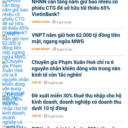
NHNN cần tăng nắm giữ bao nhiêu cổ
phiếu CTG để sở hữu tối thiểu 65%
VietinBank?
CHỨNG KHOÁN
-
4 giờ trước
VNPT nắm giữ hơn 62.000 tỷ đồng tiền
mặt, ngang ngửa MWG
DOANH NGHIỆP
-
4 giờ trước
Chuyên gia Phạm Xuân Hoè chỉ ra 6
nguyên nhân khiến dòng vốn trong nền
kinh tế còn 'tắc nghẽn'
THỜI SỰ
-
4 giờ trước
Đề xuất miễn 30% thuế thu nhập cho hộ
kinh doanh, doanh nghiệp có doanh thu
dưới 10 tỷ đồng
THỜI SỰ
-
5 giờ trước