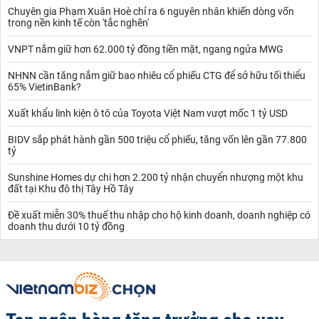
Chuyên gia Phạm Xuân Hoè chỉ ra 6 nguyên nhân khiến dòng vốn
trong nền kinh tế còn 'tắc nghẽn'
VNPT nắm giữ hơn 62.000 tỷ đồng tiền mặt, ngang ngửa MWG
NHNN cần tăng nắm giữ bao nhiêu cổ phiếu CTG để sở hữu tối thiểu
65% VietinBank?
Xuất khẩu linh kiện ô tô của Toyota Việt Nam vượt mốc 1 tỷ USD
BIDV sắp phát hành gần 500 triệu cổ phiếu, tăng vốn lên gần 77.800
tỷ
Sunshine Homes dự chi hơn 2.200 tỷ nhận chuyển nhượng một khu
đất tại Khu đô thị Tây Hồ Tây
Đề xuất miễn 30% thuế thu nhập cho hộ kinh doanh, doanh nghiệp có
doanh thu dưới 10 tỷ đồng