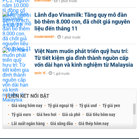
KINH DOANH
-
1 phút trước
Lãnh đạo Vinamilk: Tăng quy mô đàn
bò thêm 8.000 con, đã chốt giá nguyên
liệu đến tháng 11
DOANH NGHIỆP
-
1 phút trước
Việt Nam muốn phát triển quỹ hưu trí:
Từ tiết kiệm gia đình thành nguồn cấp
vốn dài hạn và kinh nghiệm từ Malaysia
QUỐC TẾ
-
1 giờ trước
LIÊN KẾT NỔI BẬT
Giá vàng hôm nay
Tỷ giá ngoại tệ
Tỷ giá usd
Tỷ giá yen
Tỷ giá euro
Giá heo hơi
Giá cà phê
Giá tiêu hôm nay
Lãi suất ngân hàng
Giá xăng dầu
Giá thép hôm nay
Giá sầu riêng
Giá thịt heo
Giá gạo
Giá cao su