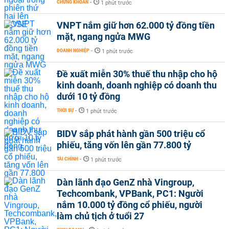
CHỨNG KHOÁN
-
1 phút trước
VNPT nắm giữ hơn 62.000 tỷ đồng tiền
mặt, ngang ngửa MWG
DOANH NGHIỆP
-
1 phút trước
Đề xuất miễn 30% thuế thu nhập cho hộ
kinh doanh, doanh nghiệp có doanh thu
dưới 10 tỷ đồng
THỜI SỰ
-
1 phút trước
BIDV sắp phát hành gần 500 triệu cổ
phiếu, tăng vốn lên gần 77.800 tỷ
TÀI CHÍNH
-
1 phút trước
Dàn lãnh đạo GenZ nhà Vingroup,
Techcombank, VPBank, PC1: Người
nắm 10.000 tỷ đồng cổ phiếu, người
làm chủ tịch ở tuổi 27