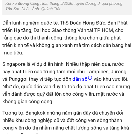
Kẹt xe đường Cộng Hòa, tháng 5/2026, tuyến đường đi qua phường
Tân Sơn Nhất. Ảnh: Quỳnh Trần
Dẫn kinh nghiệm quốc tế, ThS Đoàn Hồng Đức, Ban Phát
triển Hạ tầng, Đại học Giao thông Vận tải TP HCM, cho
rằng các đô thị thành công không lựa chọn giữa phát
triển kinh tế và không gian xanh mà tìm cách cân bằng hai
mục tiêu.
Singapore là ví dụ điển hình. Nhiều thập niên qua, nước
này phát triển các trung tâm mới như Tampines, Jurong
và Punggol thay vì tiếp tục dồn
dân số
vào khu vực lõi.
Nhờ đó, quốc đảo vẫn duy trì tốc độ phát triển cao nhưng
vẫn dành được quỹ đất lớn cho công viên, mặt nước và
không gian công cộng.
Tương tự, Bangkok những năm gần đây đã chuyển đổi
nhiều khu công nghiệp cũ và đất công ven sông thành
công viên đô thị nhằm nâng chất lượng sống và tăng khả