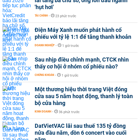
lãi tăng ba chữ số, ông lớn đầu ngành
'hụt hơi'
TÀI CHÍNH
-
23 phút trước
Điện Máy Xanh muốn phát hành cổ
phiếu với tỷ lệ 1:1 để tăng thanh khoản
DOANH NGHIỆP
-
1 giờ trước
Sau nhịp điều chỉnh mạnh, CTCK nhìn
thấy cơ hội ở nhóm cổ phiếu nào?
CHỨNG KHOÁN
-
1 giờ trước
Một thương hiệu thời trang Việt đóng
cửa sau 5 năm hoạt động, thanh lý toàn
bộ cửa hàng
KINH DOANH
-
36 phút trước
DatVietVAC lãi sau thuế 135 tỷ đồng
nửa đầu năm, dồn 6 concert vào cuối
năm