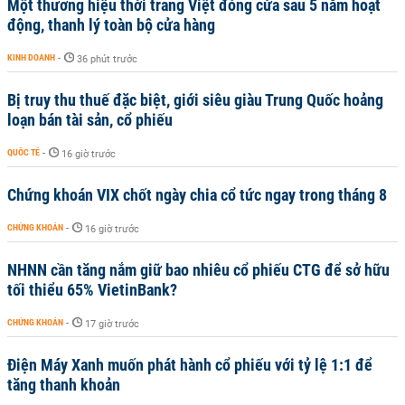
Một thương hiệu thời trang Việt đóng cửa sau 5 năm hoạt
động, thanh lý toàn bộ cửa hàng
KINH DOANH
-
36 phút trước
Bị truy thu thuế đặc biệt, giới siêu giàu Trung Quốc hoảng
loạn bán tài sản, cổ phiếu
QUỐC TẾ
-
16 giờ trước
Chứng khoán VIX chốt ngày chia cổ tức ngay trong tháng 8
CHỨNG KHOÁN
-
16 giờ trước
NHNN cần tăng nắm giữ bao nhiêu cổ phiếu CTG để sở hữu
tối thiểu 65% VietinBank?
CHỨNG KHOÁN
-
17 giờ trước
Điện Máy Xanh muốn phát hành cổ phiếu với tỷ lệ 1:1 để
tăng thanh khoản