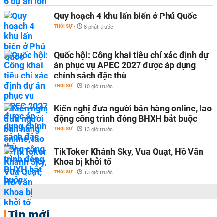
Quy hoạch 4 khu lấn biển ở Phú Quốc
THỜI SỰ
-
8 phút trước
Quốc hội: Công khai tiêu chí xác định dự
án phục vụ APEC 2027 được áp dụng
chính sách đặc thù
THỜI SỰ
-
10 giờ trước
Kiến nghị đưa người bán hàng online, lao
động công trình đóng BHXH bắt buộc
THỜI SỰ
-
13 giờ trước
TikToker Khánh Sky, Vua Quạt, Hồ Văn
Khoa bị khởi tố
THỜI SỰ
-
13 giờ trước
Tin mới