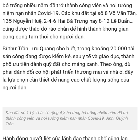
bỏ trống nhiều năm đã trở thành công viên và nơi tưởng
niệm nạn nhân Covid-19. Các khu đất tại số 8 Võ Văn Tần,
135 Nguyễn Huệ, 2-4-6 Hai Bà Trưng hay 8-12 Lê Duẩn...
cũng được tháo dỡ rào chắn để hình thành không gian
công cộng tạm thời cho người dân.
Bí thư Trần Lưu Quang cho biết, trong khoảng 20.000 tài
sản công đang được kiểm kê, sau y tế và giáo dục, thành
phố ưu tiên dành quỹ đất cho mảng xanh. Theo ông, dù
phải đánh đổi cơ hội phát triển thương mại và nhà ở, đây
là lựa chọn cần thiết để nâng cao chất lượng sống của
người dân.
Khu đất số 1 Lý Thái Tổ rộng 4,3 ha từng bỏ trống nhiều năm đã trở
thành công viên và nơi tưởng niệm nạn nhân Covid-19. Ảnh: Quỳnh
Trần
Hành động quyết liệt của lãnh đạo thành phố cũng lan