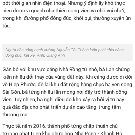
bớt thời gian nhìn điện thoại. Nhưng ý định ấy khó thực
hiện được vì quanh nhà thiếu công viên và chỗ vui chơi,
trong khi đường phố đông đúc, khói bụi, thường xuyên ùn
tắc.
Người dân sống cạnh đường Nguyễn Tất Thành luôn phải chịu cảnh
đông đúc, kẹt xe. Ảnh: Giang Anh
Gắn bó với khu vực cảng Nhà Rồng từ nhỏ, bà Lan chứng
kiến nhiều đổi thay của vùng đất này. Khi cảng được di dời
về Hiệp Phước, để lại khu đất rộng hàng chục ha ven sông
Sài Gòn, bà từng nhiều lần mong nơi đây trở thành công
viên. Tuy nhiên, bà nghĩ điều đó khó xảy ra bởi vị trí này
quá đắc địa cho phát triển dự án cao tầng, trung tâm
thương mại.
Thực tế, năm 2016, thành phố từng chấp thuận chủ
trương phát triển khu phức hợp Nhà Rồng - Khánh Hội