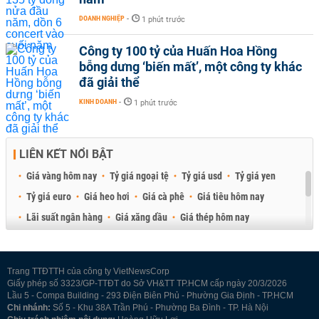
DOANH NGHIỆP
-
1 phút trước
Công ty 100 tỷ của Huấn Hoa Hồng
bỗng dưng ‘biến mất’, một công ty khác
đã giải thể
KINH DOANH
-
1 phút trước
LIÊN KẾT NỔI BẬT
Giá vàng hôm nay
Tỷ giá ngoại tệ
Tỷ giá usd
Tỷ giá yen
Tỷ giá euro
Giá heo hơi
Giá cà phê
Giá tiêu hôm nay
Lãi suất ngân hàng
Giá xăng dầu
Giá thép hôm nay
Giá sầu riêng
Giá thịt heo
Giá gạo
Giá cao su
Best Retail Brokers
Diễn đàn đầu tư Việt Nam 2026
Trang TTĐTTH của công ty VietNewsCorp
Giấy phép số 3323/GP-TTĐT do Sở VH&TT TP.HCM cấp ngày 20/3/2026
Lầu 5 - Compa Building - 293 Điện Biên Phủ - Phường Gia Định - TP.HCM
Chi nhánh:
Số 5 - Khu 38A Trần Phú - Phường Ba Đình - TP. Hà Nội