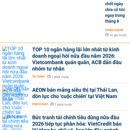
chốt ngày
chia cổ tức
ngay trong
tháng 8
CHỨNG KHOÁN
-
16 giờ trước
TOP 10 ngân hàng lãi lớn nhất từ kinh
doanh ngoại hối nửa đầu năm 2026:
Vietcombank quán quân, ACB dẫn đầu
nhóm tư nhân
TÀI CHÍNH
-
1 phút trước
AEON bán mảng siêu thị tại Thái Lan,
dồn lực cho ‘cuộc chiến’ tại Việt Nam
KINH DOANH
-
1 phút trước
Bức tranh tài chính tiêu dùng nửa đầu
2026 tiếp tục phân hóa: VietCredit báo