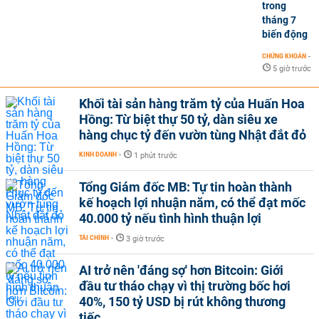
trong
tháng 7
biến động
CHỨNG KHOÁN
-
5 giờ trước
Khối tài sản hàng trăm tỷ của Huấn Hoa
Hồng: Từ biệt thự 50 tỷ, dàn siêu xe
hàng chục tỷ đến vườn tùng Nhật đắt đỏ
KINH DOANH
-
1 phút trước
Tổng Giám đốc MB: Tự tin hoàn thành
kế hoạch lợi nhuận năm, có thể đạt mốc
40.000 tỷ nếu tình hình thuận lợi
TÀI CHÍNH
-
3 giờ trước
AI trở nên 'đáng sợ' hơn Bitcoin: Giới
đầu tư tháo chạy vì thị trường bốc hơi
40%, 150 tỷ USD bị rút không thương
tiếc