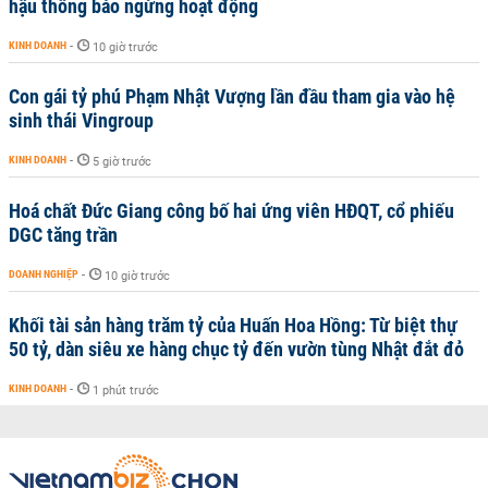
hậu thông báo ngừng hoạt động
KINH DOANH
-
10 giờ trước
Con gái tỷ phú Phạm Nhật Vượng lần đầu tham gia vào hệ
sinh thái Vingroup
KINH DOANH
-
5 giờ trước
Hoá chất Đức Giang công bố hai ứng viên HĐQT, cổ phiếu
DGC tăng trần
DOANH NGHIỆP
-
10 giờ trước
Khối tài sản hàng trăm tỷ của Huấn Hoa Hồng: Từ biệt thự
50 tỷ, dàn siêu xe hàng chục tỷ đến vườn tùng Nhật đắt đỏ
KINH DOANH
-
1 phút trước