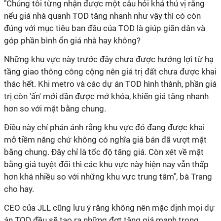
"Chúng tôi từng nhận được một câu hỏi khá thú vị rằng
nếu giá nhà quanh TOD tăng nhanh như vậy thì có còn
đúng với mục tiêu ban đầu của TOD là giúp giãn dân và
góp phần bình ổn giá nhà hay không?
Những khu vực này trước đây chưa được hưởng lợi từ hạ
tầng giao thông công cộng nên giá trị đất chưa được khai
thác hết. Khi metro và các dự án TOD hình thành, phần giá
trị còn 'ẩn' mới dần được mở khóa, khiến giá tăng nhanh
hơn so với mặt bằng chung.
Điều này chỉ phản ánh rằng khu vực đó đang được khai
mở tiềm năng chứ không có nghĩa giá bán đã vượt mặt
bằng chung. Đây chỉ là tốc độ tăng giá. Còn xét về mặt
bằng giá tuyệt đối thì các khu vực này hiện nay vẫn thấp
hơn khá nhiều so với những khu vực trung tâm", bà Trang
cho hay.
CEO của JLL cũng lưu ý rằng không nên mặc định mọi dự
án TOD đều sẽ tạo ra những đợt tăng giá mạnh trong