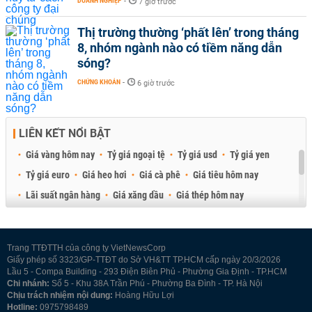
DOANH NGHIỆP
-
7 giờ trước
Thị trường thường ‘phất lên’ trong tháng
8, nhóm ngành nào có tiềm năng dẫn
sóng?
CHỨNG KHOÁN
-
6 giờ trước
LIÊN KẾT NỔI BẬT
Giá vàng hôm nay
Tỷ giá ngoại tệ
Tỷ giá usd
Tỷ giá yen
Tỷ giá euro
Giá heo hơi
Giá cà phê
Giá tiêu hôm nay
Lãi suất ngân hàng
Giá xăng dầu
Giá thép hôm nay
Giá sầu riêng
Giá thịt heo
Giá gạo
Giá cao su
Best Retail Brokers
Diễn đàn đầu tư Việt Nam 2026
Trang TTĐTTH của công ty VietNewsCorp
Giấy phép số 3323/GP-TTĐT do Sở VH&TT TP.HCM cấp ngày 20/3/2026
Lầu 5 - Compa Building - 293 Điện Biên Phủ - Phường Gia Định - TP.HCM
Chi nhánh:
Số 5 - Khu 38A Trần Phú - Phường Ba Đình - TP. Hà Nội
Chịu trách nhiệm nội dung:
Hoàng Hữu Lợi
Hotline:
0975798489