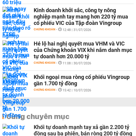
Kinh doanh khởi sắc, công ty nông
nghiệp mạnh tay mang hơn 220 tỷ mua
cổ phiếu VIC của Tập đoàn Vingroup
CHỨNG KHOÁN
-
12:48 | 31/07/2026
Hé lộ hai nghị quyết mua VHM và VIC
của Chứng khoán VIX khi nắm danh mục
tự doanh hơn 20.000 tỷ
CHỨNG KHOÁN
-
11:08 | 30/07/2026
Khối ngoại mua ròng cổ phiếu Vingroup
gần 1.700 tỷ đồng
CHỨNG KHOÁN
-
15:42 | 10/07/2026
Cùng chuyên mục
Khối tự doanh mạnh tay xả gần 2.200 tỷ
đồng sau ba phiên, bán ròng 200 tỷ đồng