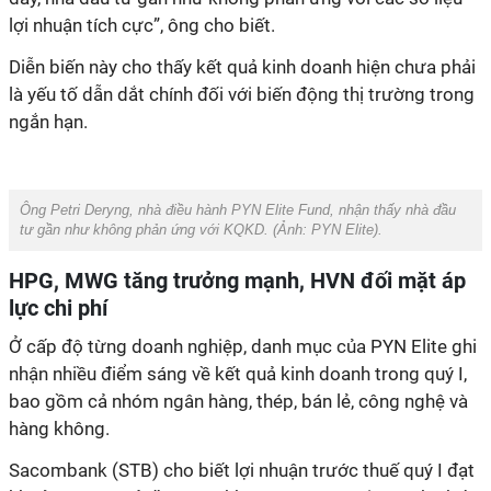
lợi nhuận tích cực”, ông cho biết.
Diễn biến này cho thấy kết quả kinh doanh hiện chưa phải
là yếu tố dẫn dắt chính đối với biến động thị trường trong
ngắn hạn.
Ông Petri Deryng, nhà điều hành PYN Elite Fund, nhận thấy nhà đầu
tư gần như không phản ứng với KQKD. (Ảnh: PYN Elite).
HPG, MWG tăng trưởng mạnh, HVN đối mặt áp
lực chi phí
Ở cấp độ từng doanh nghiệp, danh mục của PYN Elite ghi
nhận nhiều điểm sáng về kết quả kinh doanh trong quý I,
bao gồm cả nhóm ngân hàng, thép, bán lẻ, công nghệ và
hàng không.
Sacombank (STB) cho biết lợi nhuận trước thuế quý I đạt