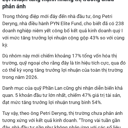
phản ánh
Trong thông
điệp
mới đây
đến nhà đầu tư
, ông Petri
Deryng, nhà điều hành PYN Elite Fund, cho biết đã có 238
doanh nghiệp niêm yết công bố kết quả kinh doanh quý I
với mức tăng trưởng lợi nhuận cộng gộp 43% so với cùng
kỳ.
Dù nhóm này mới chiếm khoảng 17% tổng vốn hóa thị
trường, quỹ ngoại cho rằng đây là tín hiệu tích cực, qua đó
có thể kỳ vọng tăng trưởng lợi nhuận của toàn thị trường
trong năm 2026.
Danh mục của quỹ
Phần Lan
cũng ghi nhận diễn biến khả
quan. 5 khoản đầu tư lớn nhất, chiếm 47% giá trị tài sản,
đạt mức tăng trưởng lợi nhuận trung bình 54
%.
Tuy vậy, theo ông Petri Deryng, thị trường chưa phản ánh
tương xứng với kết quả kinh doanh. “Trong vài tuần gần
đây, nhà đầu tư gần như không phản ứng với các số liệu