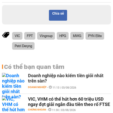
Chia sẻ
VIC
FPT
Vingroup
HPG
MWG
PYN Elite
Petri Deryng
Có thể bạn quan tâm
Doanh nghiệp nào kiếm tiền giỏi nhất
trên sàn?
DOANH NGHIỆP
-
11:13 | 03/08/2026
VIC, VHM có thể hút hơn 60 triệu USD
ngay đợt giải ngân đầu tiên theo rổ FTSE
CHỨNG KHOÁN
-
11:30 | 03/08/2026