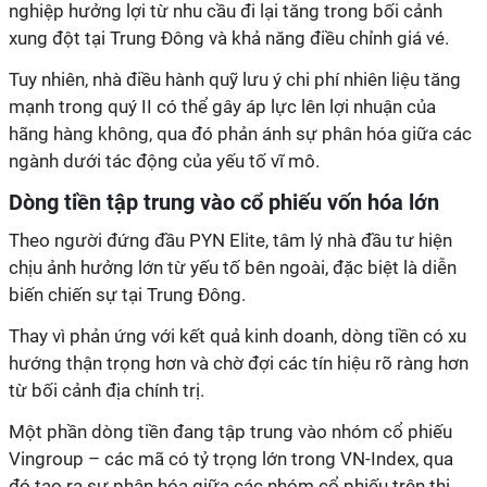
nghiệp hưởng lợi từ nhu cầu đi lại tăng trong bối cảnh
xung đột tại Trung Đông và khả năng điều chỉnh giá vé.
Tuy nhiên, nhà
điều hành quỹ
lưu ý chi phí nhiên liệu tăng
mạnh trong quý II có thể gây áp lực lên lợi nhuận của
hãng hàng không, qua đó phản ánh sự phân hóa giữa các
ngành dưới tác động của yếu tố vĩ mô.
Dòng tiền tập trung vào cổ phiếu vốn hóa lớn
Theo người đứng đầu PYN Elite, tâm lý nhà đầu tư hiện
chịu ảnh hưởng lớn từ yếu tố bên ngoài, đặc biệt là diễn
biến chiến sự tại Trung Đông.
Thay vì phản ứng với kết quả kinh doanh, dòng tiền có xu
hướng thận trọng hơn và chờ đợi các tín hiệu rõ ràng hơn
từ bối cảnh địa chính trị.
M
ột phần dòng tiền đang tập trung vào nhóm cổ phiếu
Vingroup – các mã có tỷ trọng lớn trong
VN-Index
, qua
đó tạo ra sự phân hóa giữa các nhóm cổ phiếu trên thị