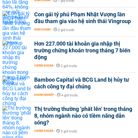
KINH DOANH
-
1 giờ trước
Con gái tỷ phú Phạm Nhật Vượng lần
đầu tham gia vào hệ sinh thái Vingroup
KINH DOANH
-
2 giờ trước
Hơn 227.000 tài khoản gia nhập thị
trường chứng khoán trong tháng 7 biến
động
CHỨNG KHOÁN
-
2 giờ trước
Bamboo Capital và BCG Land bị hủy tư
cách công ty đại chúng
DOANH NGHIỆP
-
4 giờ trước
Thị trường thường ‘phất lên’ trong tháng
8, nhóm ngành nào có tiềm năng dẫn
sóng?
CHỨNG KHOÁN
-
3 giờ trước