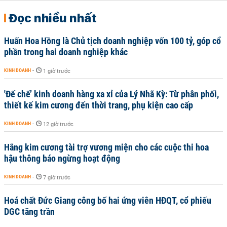
Đọc nhiều nhất
Huấn Hoa Hồng là Chủ tịch doanh nghiệp vốn 100 tỷ, góp cổ
phần trong hai doanh nghiệp khác
KINH DOANH
-
1 giờ trước
'Đế chế’ kinh doanh hàng xa xỉ của Lý Nhã Kỳ: Từ phân phối,
thiết kế kim cương đến thời trang, phụ kiện cao cấp
KINH DOANH
-
12 giờ trước
Hãng kim cương tài trợ vương miện cho các cuộc thi hoa
hậu thông báo ngừng hoạt động
KINH DOANH
-
7 giờ trước
Hoá chất Đức Giang công bố hai ứng viên HĐQT, cổ phiếu
DGC tăng trần