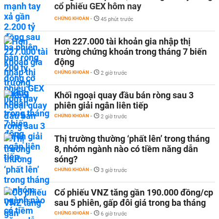
cổ phiếu GEX hôm nay
CHỨNG KHOÁN
-
45 phút trước
Hơn 227.000 tài khoản gia nhập thị
trường chứng khoán trong tháng 7 biến
động
CHỨNG KHOÁN
-
2 giờ trước
Khối ngoại quay đầu bán ròng sau 3
phiên giải ngân liên tiếp
CHỨNG KHOÁN
-
2 giờ trước
Thị trường thường ‘phất lên’ trong tháng
8, nhóm ngành nào có tiềm năng dẫn
sóng?
CHỨNG KHOÁN
-
3 giờ trước
Cổ phiếu VNZ tăng gần 190.000 đồng/cp
sau 5 phiên, gấp đôi giá trong ba tháng
CHỨNG KHOÁN
-
6 giờ trước