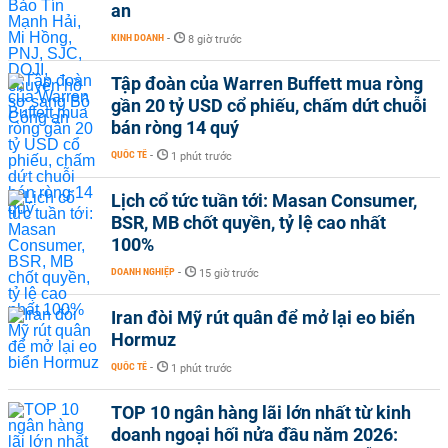
an
KINH DOANH
-
8 giờ trước
Tập đoàn của Warren Buffett mua ròng
gần 20 tỷ USD cổ phiếu, chấm dứt chuỗi
bán ròng 14 quý
QUỐC TẾ
-
1 phút trước
Lịch cổ tức tuần tới: Masan Consumer,
BSR, MB chốt quyền, tỷ lệ cao nhất
100%
DOANH NGHIỆP
-
15 giờ trước
Iran đòi Mỹ rút quân để mở lại eo biển
Hormuz
QUỐC TẾ
-
1 phút trước
TOP 10 ngân hàng lãi lớn nhất từ kinh
doanh ngoại hối nửa đầu năm 2026: