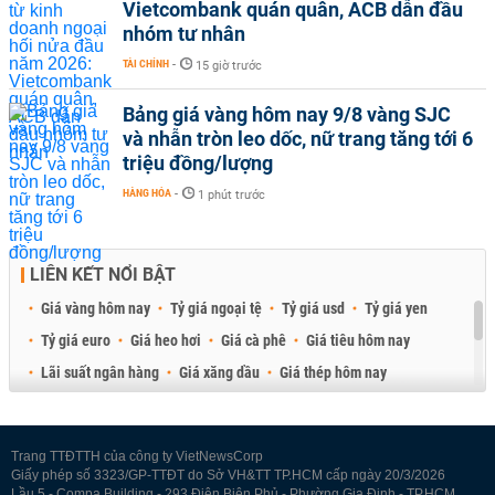
Vietcombank quán quân, ACB dẫn đầu
nhóm tư nhân
TÀI CHÍNH
-
15 giờ trước
Bảng giá vàng hôm nay 9/8 vàng SJC
và nhẫn tròn leo dốc, nữ trang tăng tới 6
triệu đồng/lượng
HÀNG HÓA
-
1 phút trước
LIÊN KẾT NỔI BẬT
Giá vàng hôm nay
Tỷ giá ngoại tệ
Tỷ giá usd
Tỷ giá yen
Tỷ giá euro
Giá heo hơi
Giá cà phê
Giá tiêu hôm nay
Lãi suất ngân hàng
Giá xăng dầu
Giá thép hôm nay
Giá sầu riêng
Giá thịt heo
Giá gạo
Giá cao su
Best Retail Brokers
Diễn đàn đầu tư Việt Nam 2026
Trang TTĐTTH của công ty VietNewsCorp
Giấy phép số 3323/GP-TTĐT do Sở VH&TT TP.HCM cấp ngày 20/3/2026
Lầu 5 - Compa Building - 293 Điện Biên Phủ - Phường Gia Định - TP.HCM