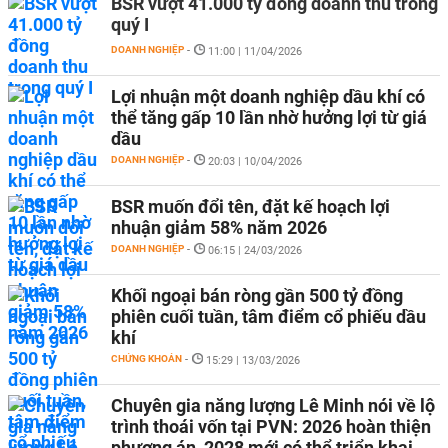
BSR vượt 41.000 tỷ đồng doanh thu trong
quý I
DOANH NGHIỆP
-
11:00 | 11/04/2026
Lợi nhuận một doanh nghiệp dầu khí có
thể tăng gấp 10 lần nhờ hưởng lợi từ giá
dầu
DOANH NGHIỆP
-
20:03 | 10/04/2026
BSR muốn đổi tên, đặt kế hoạch lợi
nhuận giảm 58% năm 2026
DOANH NGHIỆP
-
06:15 | 24/03/2026
Khối ngoại bán ròng gần 500 tỷ đồng
phiên cuối tuần, tâm điểm cổ phiếu dầu
khí
CHỨNG KHOÁN
-
15:29 | 13/03/2026
Chuyên gia năng lượng Lê Minh nói về lộ
trình thoái vốn tại PVN: 2026 hoàn thiện
phương án, 2028 mới có thể triển khai