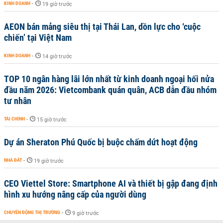
KINH DOANH
-
19 giờ trước
AEON bán mảng siêu thị tại Thái Lan, dồn lực cho ‘cuộc
chiến’ tại Việt Nam
KINH DOANH
-
14 giờ trước
TOP 10 ngân hàng lãi lớn nhất từ kinh doanh ngoại hối nửa
đầu năm 2026: Vietcombank quán quân, ACB dẫn đầu nhóm
tư nhân
TÀI CHÍNH
-
15 giờ trước
Dự án Sheraton Phú Quốc bị buộc chấm dứt hoạt động
NHÀ ĐẤT
-
19 giờ trước
CEO Viettel Store: Smartphone AI và thiết bị gập đang định
hình xu hướng nâng cấp của người dùng
CHUYỂN ĐỘNG THỊ TRƯỜNG
-
9 giờ trước