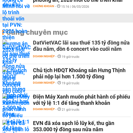
CHỨNG KHOÁN
-
15:16 | 06/03/2026
Cùng chuyên mục
DatVietVAC lãi sau thuế 135 tỷ đồng nửa
đầu năm, dồn 6 concert vào cuối năm
DOANH NGHIỆP
-
19 giờ trước
Chủ tịch HĐQT Khoáng sản Hưng Thịnh
phải nộp lại hơn 1.500 tỷ đồng
DOANH NGHIỆP
-
19 giờ trước
Điện Máy Xanh muốn phát hành cổ phiếu
với tỷ lệ 1:1 để tăng thanh khoản
DOANH NGHIỆP
-
21 giờ trước
EVN đã xóa sạch lỗ lũy kế, thu gần
353.000 tỷ đồng sau nửa năm