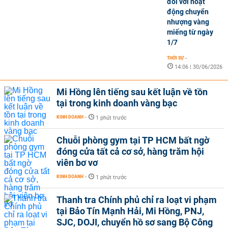
đối với hoạt
động chuyển
nhượng vàng
miếng từ ngày
1/7
THỜI SỰ
-
14:06 | 30/06/2026
Mi Hồng lên tiếng sau kết luận về tồn
tại trong kinh doanh vàng bạc
KINH DOANH
-
1 phút trước
Chuỗi phòng gym tại TP HCM bất ngờ
đóng cửa tất cả cơ sở, hàng trăm hội
viên bơ vơ
KINH DOANH
-
1 phút trước
Thanh tra Chính phủ chỉ ra loạt vi phạm
tại Bảo Tín Mạnh Hải, Mi Hồng, PNJ,
SJC, DOJI, chuyển hồ sơ sang Bộ Công