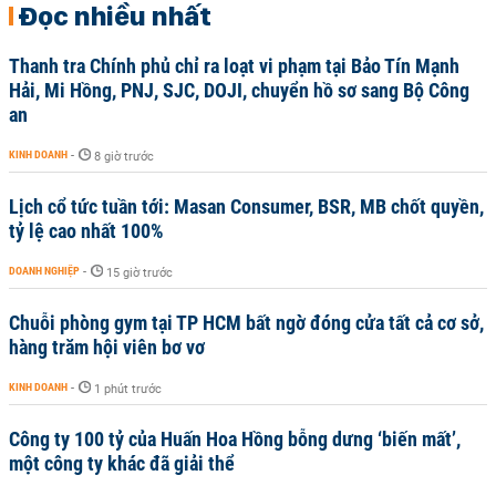
Đọc nhiều nhất
Thanh tra Chính phủ chỉ ra loạt vi phạm tại Bảo Tín Mạnh
Hải, Mi Hồng, PNJ, SJC, DOJI, chuyển hồ sơ sang Bộ Công
an
KINH DOANH
-
8 giờ trước
Lịch cổ tức tuần tới: Masan Consumer, BSR, MB chốt quyền,
tỷ lệ cao nhất 100%
DOANH NGHIỆP
-
15 giờ trước
Chuỗi phòng gym tại TP HCM bất ngờ đóng cửa tất cả cơ sở,
hàng trăm hội viên bơ vơ
KINH DOANH
-
1 phút trước
Công ty 100 tỷ của Huấn Hoa Hồng bỗng dưng ‘biến mất’,
một công ty khác đã giải thể