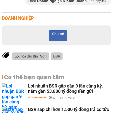
Theo
Doanh Nghiệp & Kinh Doanh
Copy link
DOANH NGHIỆP
Chia sẻ
Lọc hóa dầu Bình Sơn
BSR
Có thể bạn quan tâm
Lợi nhuận BSR gấp gần 9 lần cùng kỳ,
nắm gần 53.800 tỷ đồng tiền gửi
DOANH NGHIỆP
-
07:18 | 31/07/2026
BSR sắp chi hơn 1.500 tỷ đồng trả cổ tức