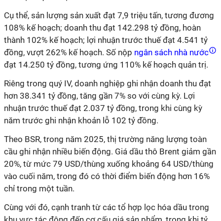
Cụ thể, sản lượng sản xuất đạt 7,9 triệu tấn, tương đương
108% kế hoạch; doanh thu đạt 142.298 tỷ đồng, hoàn
thành 102% kế hoạch; lợi nhuận trước thuế đạt 4.541 tỷ
đồng, vượt 262% kế hoạch. Số nộp
ngân sách nhà nước
đạt 14.250 tỷ đồng, tương ứng 110% kế hoạch quản trị.
Riêng trong quý IV, doanh nghiệp ghi nhận doanh thu đạt
hơn 38.341 tỷ đồng, tăng gần 7% so với cùng kỳ. Lợi
nhuận trước thuế đạt 2.037 tỷ đồng, trong khi cùng kỳ
năm trước ghi nhận khoản lỗ 102 tỷ đồng.
Theo BSR, trong năm 2025, thị trường năng lượng toàn
cầu ghi nhận nhiều biến động. Giá dầu thô Brent giảm gần
20%, từ mức 79 USD/thùng xuống khoảng 64 USD/thùng
vào cuối năm, trong đó có thời điểm biến động hơn 16%
chỉ trong một tuần.
Cùng với đó, cạnh tranh từ các tổ hợp lọc hóa dầu trong
khu vực tác động đến cơ cấu giá sản phẩm, trong khi tỷ