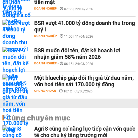
tiền mặt
DOANH NGHIỆP
-
07:35 | 22/06/2026
BSR vượt 41.000 tỷ đồng doanh thu trong
quý I
DOANH NGHIỆP
-
11:00 | 11/04/2026
BSR muốn đổi tên, đặt kế hoạch lợi
nhuận giảm 58% năm 2026
DOANH NGHIỆP
-
06:15 | 24/03/2026
Một bluechip gấp đôi thị giá từ đầu năm,
vốn hoá tiến sát 170.000 tỷ đồng
CHỨNG KHOÁN
-
10:12 | 03/03/2026
Cùng chuyên mục
AgriS củng cố năng lực tiếp cận vốn quốc
tế cho chu kỳ tăng trưởng mới