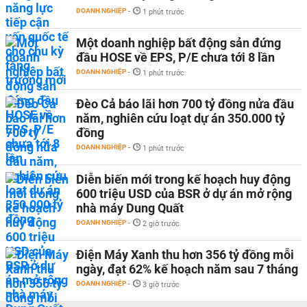
DOANH NGHIỆP
-
1 phút trước
Một doanh nghiệp bất động sản đứng
đầu HOSE về EPS, P/E chưa tới 8 lần
DOANH NGHIỆP
-
1 phút trước
Đèo Cả báo lãi hơn 700 tỷ đồng nửa đầu
năm, nghiên cứu loạt dự án 350.000 tỷ
đồng
DOANH NGHIỆP
-
1 phút trước
Diễn biến mới trong kế hoạch huy động
600 triệu USD của BSR ở dự án mở rộng
nhà máy Dung Quất
DOANH NGHIỆP
-
2 giờ trước
Điện Máy Xanh thu hơn 356 tỷ đồng mỗi
ngày, đạt 62% kế hoạch năm sau 7 tháng
DOANH NGHIỆP
-
3 giờ trước