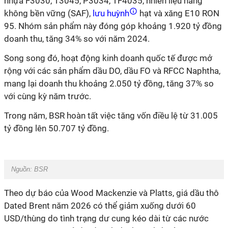
nhựa F3030, T3045, P3034, TF4035, nhiên liệu hàng
không bền vững (SAF),
lưu huỳnh
hạt và xăng E10 RON
95. Nhóm sản phẩm này đóng góp khoảng 1.920 tỷ đồng
doanh thu, tăng 34% so với năm 2024.
Song song đó, hoạt động kinh doanh quốc tế được mở
rộng với các sản phẩm dầu DO, dầu FO và RFCC Naphtha,
mang lại doanh thu khoảng 2.050 tỷ đồng, tăng 37% so
với cùng kỳ năm trước.
Trong năm, BSR hoàn tất việc tăng vốn điều lệ từ 31.005
tỷ đồng lên 50.707 tỷ đồng.
Nguồn: BSR
Theo dự báo của Wood Mackenzie và Platts, giá dầu thô
Dated Brent năm 2026 có thể giảm xuống dưới 60
USD/thùng do tình trạng dư cung kéo dài từ các nước