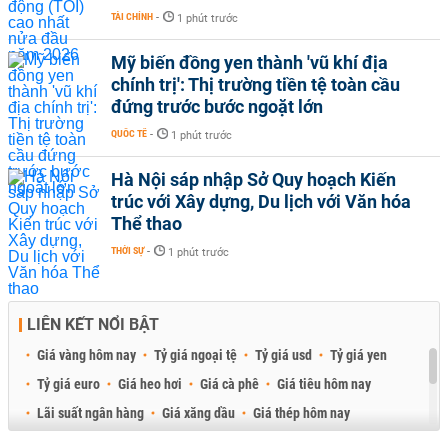
TÀI CHÍNH
-
1 phút trước
Mỹ biến đồng yen thành 'vũ khí địa
chính trị': Thị trường tiền tệ toàn cầu
đứng trước bước ngoặt lớn
QUỐC TẾ
-
1 phút trước
Hà Nội sáp nhập Sở Quy hoạch Kiến
trúc với Xây dựng, Du lịch với Văn hóa
Thể thao
THỜI SỰ
-
1 phút trước
LIÊN KẾT NỔI BẬT
Giá vàng hôm nay
Tỷ giá ngoại tệ
Tỷ giá usd
Tỷ giá yen
Tỷ giá euro
Giá heo hơi
Giá cà phê
Giá tiêu hôm nay
Lãi suất ngân hàng
Giá xăng dầu
Giá thép hôm nay
Giá sầu riêng
Giá thịt heo
Giá gạo
Giá cao su