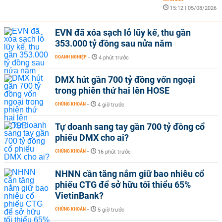
15:12 | 05/08/2026
EVN đã xóa sạch lỗ lũy kế, thu gần
353.000 tỷ đồng sau nửa năm
DOANH NGHIỆP
-
4 phút trước
DMX hút gần 700 tỷ đồng vốn ngoại
trong phiên thứ hai lên HOSE
CHỨNG KHOÁN
-
4 giờ trước
Tự doanh sang tay gần 700 tỷ đồng cổ
phiếu DMX cho ai?
CHỨNG KHOÁN
-
16 phút trước
NHNN cần tăng nắm giữ bao nhiêu cổ
phiếu CTG để sở hữu tối thiểu 65%
VietinBank?
CHỨNG KHOÁN
-
5 giờ trước