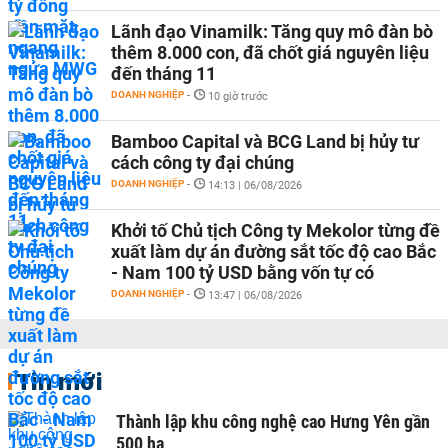
Lãnh đạo Vinamilk: Tăng quy mô đàn bò
thêm 8.000 con, đã chốt giá nguyên liệu
đến tháng 11
DOANH NGHIỆP
-
10 giờ trước
Bamboo Capital và BCG Land bị hủy tư
cách công ty đại chúng
DOANH NGHIỆP
-
14:13 | 06/08/2026
Khởi tố Chủ tịch Công ty Mekolor từng đề
xuất làm dự án đường sắt tốc độ cao Bắc
- Nam 100 tỷ USD bằng vốn tự có
DOANH NGHIỆP
-
13:47 | 06/08/2026
Tin mới
Thành lập khu công nghệ cao Hưng Yên gần
500 ha