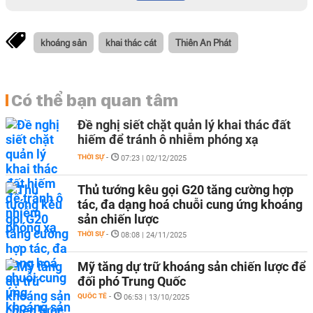
khoáng sản
khai thác cát
Thiên An Phát
Có thể bạn quan tâm
Đề nghị siết chặt quản lý khai thác đất
hiếm để tránh ô nhiễm phóng xạ
THỜI SỰ
-
07:23 | 02/12/2025
Thủ tướng kêu gọi G20 tăng cường hợp
tác, đa dạng hoá chuỗi cung ứng khoáng
sản chiến lược
THỜI SỰ
-
08:08 | 24/11/2025
Mỹ tăng dự trữ khoáng sản chiến lược để
đối phó Trung Quốc
QUỐC TẾ
-
06:53 | 13/10/2025