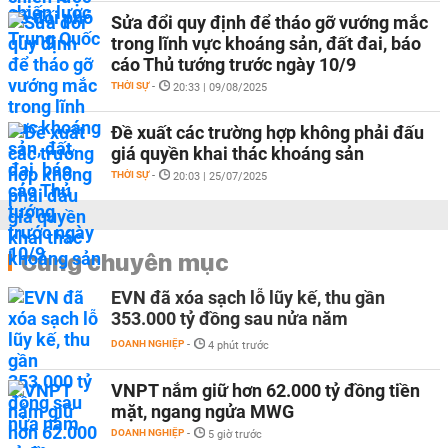
Sửa đổi quy định để tháo gỡ vướng mắc
trong lĩnh vực khoáng sản, đất đai, báo
cáo Thủ tướng trước ngày 10/9
THỜI SỰ
-
20:33 | 09/08/2025
Đề xuất các trường hợp không phải đấu
giá quyền khai thác khoáng sản
THỜI SỰ
-
20:03 | 25/07/2025
Cùng chuyên mục
EVN đã xóa sạch lỗ lũy kế, thu gần
353.000 tỷ đồng sau nửa năm
DOANH NGHIỆP
-
4 phút trước
VNPT nắm giữ hơn 62.000 tỷ đồng tiền
mặt, ngang ngửa MWG
DOANH NGHIỆP
-
5 giờ trước