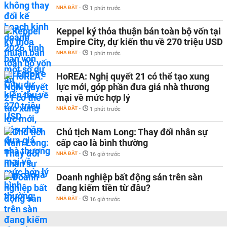
NHÀ ĐẤT
-
1 phút trước
Keppel ký thỏa thuận bán toàn bộ vốn tại
Empire City, dự kiến thu về 270 triệu USD
NHÀ ĐẤT
-
1 phút trước
HoREA: Nghị quyết 21 có thể tạo xung
lực mới, góp phần đưa giá nhà thương
mại về mức hợp lý
NHÀ ĐẤT
-
1 phút trước
Chủ tịch Nam Long: Thay đổi nhân sự
cấp cao là bình thường
NHÀ ĐẤT
-
16 giờ trước
Doanh nghiệp bất động sản trên sàn
đang kiếm tiền từ đâu?
NHÀ ĐẤT
-
16 giờ trước