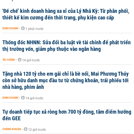
'Đế chế’ kinh doanh hàng xa xỉ của Lý Nhã Kỳ: Từ phân phối,
thiết kế kim cương đến thời trang, phụ kiện cao cấp
KINH DOANH
-
1 phút trước
Thống đốc NHNN: Sửa đổi ba luật về tài chính để phát triển
thị trường vốn, giảm phụ thuộc vào ngân hàng
TÀI CHÍNH
-
14 giờ trước
Tặng nhà 120 tỷ cho em gái chỉ là bề nổi, Mai Phương Thúy
còn sở hữu danh mục đầu tư từ chứng khoán, trái phiếu tới
nhà hàng, phim ảnh
KINH DOANH
-
14 giờ trước
Tự doanh tiếp tục xả ròng hơn 700 tỷ đồng, tâm điểm hướng
đến GEE
CHỨNG KHOÁN
-
12 giờ trước