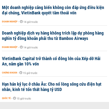
Một doanh nghiệp cảng biển không còn đáp ứng điều kiện
đại chúng, VietinBank quyết tâm thoái vốn
DOANH NGHIỆP
-
14 giờ trước
Doanh nghiệp dịch vụ hàng không trích lập dự phòng hàng
nghìn tỷ đồng khoản phải thu từ Bamboo Airways
DOANH NGHIỆP
-
14 giờ trước
VietinBank Capital trở thành cổ đông lớn của Xếp dỡ Hải
An, nắm gần 10% vốn
CHỨNG KHOÁN
-
15 giờ trước
Hạn hán kỷ lục ở châu Âu: Cho nổ lòng sông cứu điện hạt
nhân, kinh tế tổn thất hàng tỷ USD
QUỐC TẾ
-
15 giờ trước