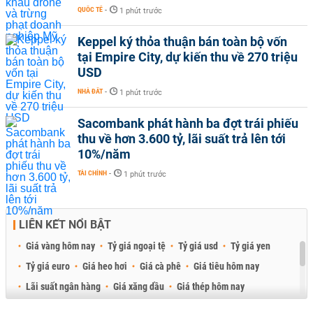
QUỐC TẾ
-
1 phút trước
Keppel ký thỏa thuận bán toàn bộ vốn
tại Empire City, dự kiến thu về 270 triệu
USD
NHÀ ĐẤT
-
1 phút trước
Sacombank phát hành ba đợt trái phiếu
thu về hơn 3.600 tỷ, lãi suất trả lên tới
10%/năm
TÀI CHÍNH
-
1 phút trước
LIÊN KẾT NỔI BẬT
Giá vàng hôm nay
Tỷ giá ngoại tệ
Tỷ giá usd
Tỷ giá yen
Tỷ giá euro
Giá heo hơi
Giá cà phê
Giá tiêu hôm nay
Lãi suất ngân hàng
Giá xăng dầu
Giá thép hôm nay
Giá sầu riêng
Giá thịt heo
Giá gạo
Giá cao su