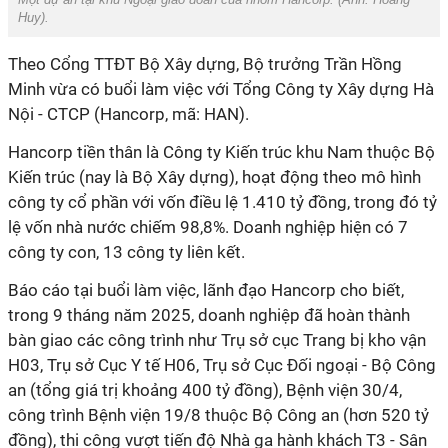
Huy
).
Theo Cổng TTĐT Bộ Xây dựng, Bộ trưởng Trần Hồng
Minh vừa có buổi làm việc với Tổng Công ty Xây dựng Hà
Nội - CTCP (Hancorp, mã: HAN).
Hancorp tiền thân là Công ty Kiến trúc khu Nam thuộc Bộ
Kiến trúc (nay là Bộ Xây dựng), hoạt động theo mô hình
công ty cổ phần với vốn điều lệ 1.410 tỷ đồng, trong đó tỷ
lệ vốn nhà nước chiếm 98,8%. Doanh nghiệp hiện có 7
công ty con, 13 công ty liên kết.
Báo cáo tại buổi làm việc, lãnh đạo Hancorp cho biết,
trong 9 tháng năm 2025, doanh nghiệp đã hoàn thành
bàn giao các công trình như Trụ sở cục Trang bị kho vận
H03, Trụ sở Cục Y tế H06, Trụ sở Cục Đối ngoại - Bộ Công
an (tổng giá trị khoảng 400 tỷ đồng), Bệnh viện 30/4,
công trình Bệnh viện 19/8 thuộc Bộ Công an (hơn 520 tỷ
đồng), thi công vượt tiến độ Nhà ga hành khách T3 - Sân