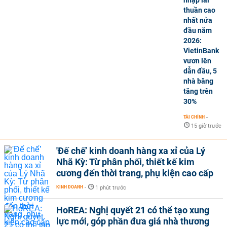
nhập lãi
thuần cao
nhất nửa
đầu năm
2026:
VietinBank
vươn lên
dẫn đầu, 5
nhà băng
tăng trên
30%
TÀI CHÍNH
-
15 giờ trước
'Đế chế’ kinh doanh hàng xa xỉ của Lý
Nhã Kỳ: Từ phân phối, thiết kế kim
cương đến thời trang, phụ kiện cao cấp
KINH DOANH
-
1 phút trước
HoREA: Nghị quyết 21 có thể tạo xung
lực mới, góp phần đưa giá nhà thương