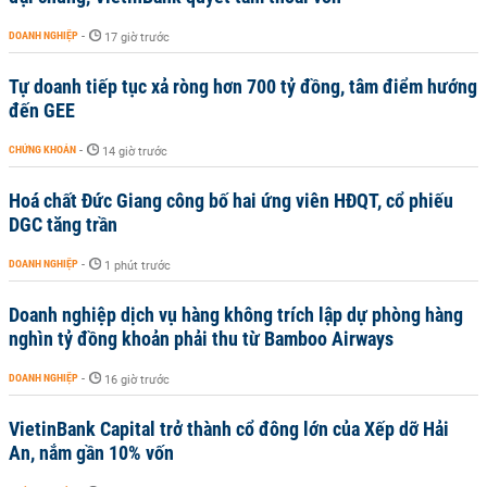
DOANH NGHIỆP
-
17 giờ trước
Tự doanh tiếp tục xả ròng hơn 700 tỷ đồng, tâm điểm hướng
đến GEE
CHỨNG KHOÁN
-
14 giờ trước
Hoá chất Đức Giang công bố hai ứng viên HĐQT, cổ phiếu
DGC tăng trần
DOANH NGHIỆP
-
1 phút trước
Doanh nghiệp dịch vụ hàng không trích lập dự phòng hàng
nghìn tỷ đồng khoản phải thu từ Bamboo Airways
DOANH NGHIỆP
-
16 giờ trước
VietinBank Capital trở thành cổ đông lớn của Xếp dỡ Hải
An, nắm gần 10% vốn