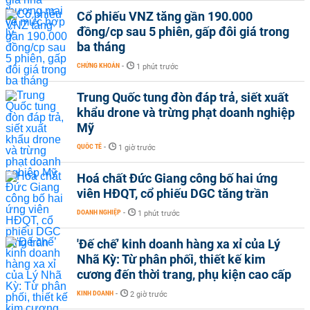
Cổ phiếu VNZ tăng gần 190.000
đồng/cp sau 5 phiên, gấp đôi giá trong
ba tháng
CHỨNG KHOÁN
-
1 phút trước
Trung Quốc tung đòn đáp trả, siết xuất
khẩu drone và trừng phạt doanh nghiệp
Mỹ
QUỐC TẾ
-
1 giờ trước
Hoá chất Đức Giang công bố hai ứng
viên HĐQT, cổ phiếu DGC tăng trần
DOANH NGHIỆP
-
1 phút trước
'Đế chế’ kinh doanh hàng xa xỉ của Lý
Nhã Kỳ: Từ phân phối, thiết kế kim
cương đến thời trang, phụ kiện cao cấp
KINH DOANH
-
2 giờ trước