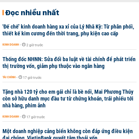
Đọc nhiều nhất
'Đế chế’ kinh doanh hàng xa xỉ của Lý Nhã Kỳ: Từ phân phối,
thiết kế kim cương đến thời trang, phụ kiện cao cấp
KINH DOANH
-
2 giờ trước
Thống đốc NHNN: Sửa đổi ba luật về tài chính để phát triển
thị trường vốn, giảm phụ thuộc vào ngân hàng
TÀI CHÍNH
-
17 giờ trước
Tặng nhà 120 tỷ cho em gái chỉ là bề nổi, Mai Phương Thúy
còn sở hữu danh mục đầu tư từ chứng khoán, trái phiếu tới
nhà hàng, phim ảnh
KINH DOANH
-
17 giờ trước
Một doanh nghiệp cảng biển không còn đáp ứng điều kiện
đại chúng, VietinBank quyết tâm thoái vốn