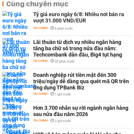
Cùng chuyên mục
Tỷ giá euro ngày 6/8: Nhiều nơi bán ra
vượt 31.000 VND/EUR
TÀI CHÍNH
-
6 phút trước
Lãi thuần từ dịch vụ nhiều ngân hàng
tăng ba chữ số trong nửa đầu năm:
Techcombank dẫn đầu, Big4 tụt hạng
TÀI CHÍNH
-
25 phút trước
Doanh nghiệp rút tiền mặt đến 300
triệu/ngày dễ dàng qua quét mã QR trên
ứng dụng TPBank Biz
TÀI CHÍNH
-
1 giờ trước
Hơn 3.700 nhân sự rời ngành ngân hàng
sau nửa đầu năm 2026
TÀI CHÍNH
-
2 giờ trước