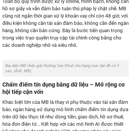
Toàn bộ quy trình được xử lý online, minh bạch, không cần
hồ sơ giấy và vẫn đảm bảo tuân thủ pháp lý chặt chẽ. MB
cũng rút ngắn thời gian xử lý khoản vay chỉ còn 48 giờ, với
điều kiện không cần tài sản đảm bảo, không cần đến ngân
hàng, không cần bản cứng. Đây là bước tiến quan trọng
trong việc trao quyền truy cập tài chính công bằng cho
các doanh nghiệp nhỏ và siêu nhỏ.
Đại diện MB nhận giải thưởng Sao Khuê cho hạng mục đạt đề cử 5
sao. (Ảnh: MB).
Chấm điểm tín dụng bằng dữ liệu – Mở rộng cơ
hội tiếp cận vốn
Khác biệt lớn của MB là thay vì phụ thuộc vào tài sản đảm
bảo, ngân hàng sử dụng mô hình chấm điểm tín dụng dựa
trên dữ liệu thực tế như dòng tiền, giao dịch, hồ sơ thuế,
hóa đơn điện tử… Kết hợp với các mô hình AI được thiết