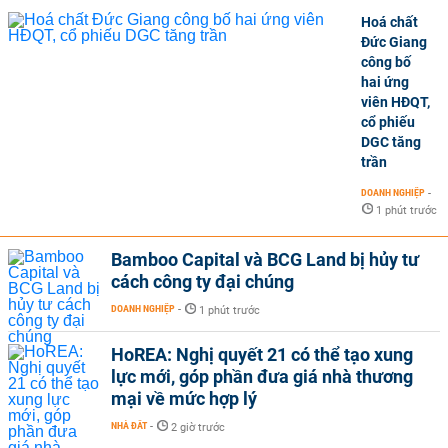
Hoá chất
Đức Giang
công bố
hai ứng
viên HĐQT,
cổ phiếu
DGC tăng
trần
DOANH NGHIỆP
-
1 phút trước
Bamboo Capital và BCG Land bị hủy tư
cách công ty đại chúng
DOANH NGHIỆP
-
1 phút trước
HoREA: Nghị quyết 21 có thể tạo xung
lực mới, góp phần đưa giá nhà thương
mại về mức hợp lý
NHÀ ĐẤT
-
2 giờ trước