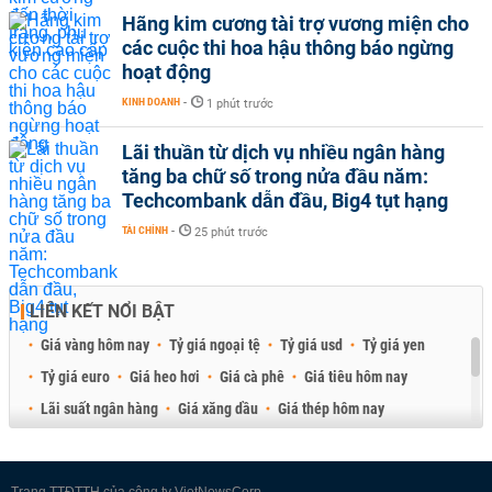
Hãng kim cương tài trợ vương miện cho
các cuộc thi hoa hậu thông báo ngừng
hoạt động
KINH DOANH
-
1 phút trước
Lãi thuần từ dịch vụ nhiều ngân hàng
tăng ba chữ số trong nửa đầu năm:
Techcombank dẫn đầu, Big4 tụt hạng
TÀI CHÍNH
-
25 phút trước
LIÊN KẾT NỔI BẬT
Giá vàng hôm nay
Tỷ giá ngoại tệ
Tỷ giá usd
Tỷ giá yen
Tỷ giá euro
Giá heo hơi
Giá cà phê
Giá tiêu hôm nay
Lãi suất ngân hàng
Giá xăng dầu
Giá thép hôm nay
Giá sầu riêng
Giá thịt heo
Giá gạo
Giá cao su
Best Retail Brokers
Diễn đàn đầu tư Việt Nam 2026