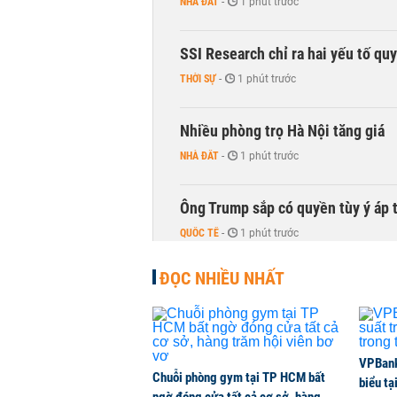
NHÀ ĐẤT
-
1 phút trước
SSI Research chỉ ra hai yếu tố qu
THỜI SỰ
-
1 phút trước
Nhiều phòng trọ Hà Nội tăng giá
NHÀ ĐẤT
-
1 phút trước
Ông Trump sắp có quyền tùy ý áp 
QUỐC TẾ
-
1 phút trước
ĐỌC NHIỀU NHẤT
Hà Nội dự kiến sáp nhập, tổ chức 
THỜI SỰ
-
1 phút trước
PNJ công bố thông tin bất thường
VPBank 
Chuỗi phòng gym tại TP HCM bất
biểu tạ
KINH DOANH
-
1 phút trước