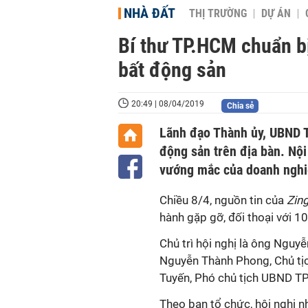
NHÀ ĐẤT
THỊ TRƯỜNG
DỰ ÁN
Bí thư TP.HCM chuẩn bị
bất động sản
20:49 | 08/04/2019
Chia sẻ
Lãnh đạo Thành ủy, UBND T
động sản trên địa bàn. Nội
vướng mắc của doanh nghi
Chiều 8/4, nguồn tin của
Zin
hành gặp gỡ, đối thoại với 1
Chủ trì hội nghị là ông Nguy
Nguyễn Thành Phong, Chủ tịc
Tuyến, Phó chủ tịch UBND TP
Theo ban tổ chức, hội nghị 