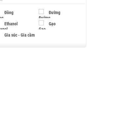
Đồng
Đường
Ethanol
Gạo
Gia súc - Gia cầm
Giấy
Gỗ
Hạt điều
Hồ tiêu - Hạt tiêu
Khí đốt
Kim loại khác
Mắc ca
Muối
Ngũ cốc
Nhựa - Hạt nhựa
Palladium
Phân bón