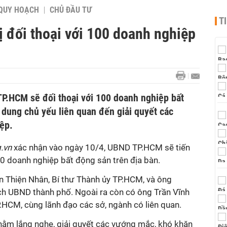
QUY HOẠCH
CHỦ ĐẦU TƯ
T
 đối thoại với 100 doanh nghiệp
P.HCM sẽ đối thoại với 100 doanh nghiệp bất
 dung chủ yếu liên quan đến giải quyết các
ệp.
g.vn
xác nhận vào ngày 10/4, UBND TP.HCM sẽ tiến
00 doanh nghiệp bất động sản trên địa bàn.
ễn Thiện Nhân, Bí thư Thành ủy TP.HCM, và ông
h UBND thành phố. Ngoài ra còn có ông Trần Vĩnh
.HCM, cùng lãnh đạo các sở, ngành có liên quan.
nhằm lắng nghe, giải quyết các vướng mắc, khó khăn