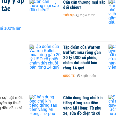
tùy ý áp
Cán cân thương mại sắp
 tác
đổi chiều?
THỜI SỰ
-
2 giờ trước
Tập đoàn của Warren
Buffett mua ròng gần
20 tỷ USD cổ phiếu,
chấm dứt chuỗi bán
ròng 14 quý
QUỐC TẾ
-
4 giờ trước
Chân dung ông chủ kín
 dự luật mới,
tiếng đứng sau tiệm
yền áp thuế
vàng Mi Hồng: Từ phụ
g đầu dầu khí
xe, sửa đồ điện tử cũ