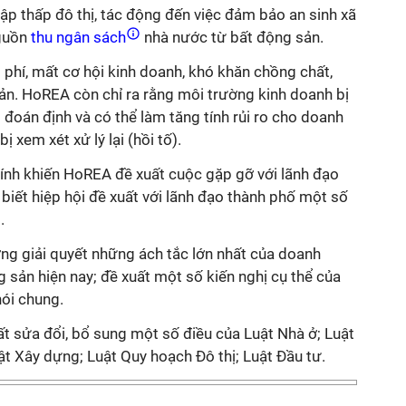
hập thấp đô thị, tác động đến việc đảm bảo an sinh xã
guồn
thu ngân sách
nhà nước từ bất động sản.
 phí, mất cơ hội kinh doanh, khó khăn chồng chất,
ản. HoREA còn chỉ ra rằng môi trường kinh doanh bị
 đoán định và có thể làm tăng tính rủi ro cho doanh
 xem xét xử lý lại (hồi tố).
hính khiến HoREA đề xuất cuộc gặp gỡ với lãnh đạo
iết hiệp hội đề xuất với lãnh đạo thành phố một số
.
ơng giải quyết những ách tắc lớn nhất của doanh
g sản hiện nay; đề xuất một số kiến nghị cụ thể của
ói chung.
ất sửa đổi, bổ sung một số điều của Luật Nhà ở; Luật
t Xây dựng; Luật Quy hoạch Đô thị; Luật Đầu tư.