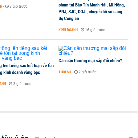
phạm tại Bảo Tín Mạnh Hải, Mi Hồng,
NH
-
3 giờ trước
PNJ, SJC, DOJI, chuyển hồ sơ sang
ất chấp căng thẳng địa chính trị
Bộ Công an
KINH DOANH
-
16 giờ trước
Cán cân thương mại sắp đổi chiều?
 lên tiếng sau kết luận về tồn
ng kinh doanh vàng bạc
THỜI SỰ
-
2 giờ trước
OANH
-
3 giờ trước