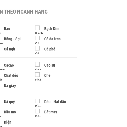
IN THEO NGÀNH HÀNG
Bạc
Bạch Kim
Bông - Sợi
Cá da trơn
Cá ngừ
Cà phê
Cacao
Cao su
Chất dẻo
Chè
Da giày
Đá quý
Dầu - Hạt dầu
Dầu mỏ
Dệt may
Điện