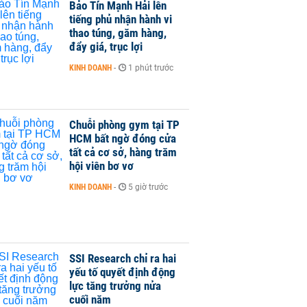
Bảo Tín Mạnh Hải lên
tiếng phủ nhận hành vi
thao túng, găm hàng,
đẩy giá, trục lợi
KINH DOANH
-
1 phút trước
Chuỗi phòng gym tại TP
HCM bất ngờ đóng cửa
tất cả cơ sở, hàng trăm
hội viên bơ vơ
KINH DOANH
-
5 giờ trước
SSI Research chỉ ra hai
yếu tố quyết định động
lực tăng trưởng nửa
cuối năm