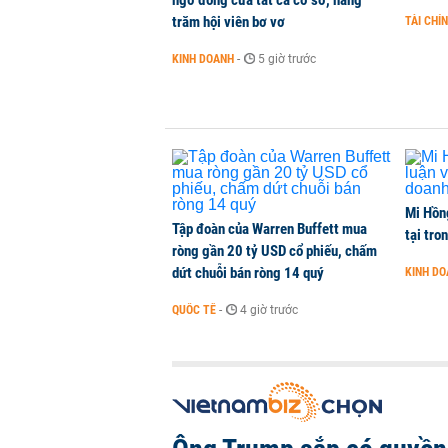
ngờ đóng cửa tất cả cơ sở, hàng
trăm hội viên bơ vơ
TÀI CHÍ
Vận tải biển toàn cầu tăng mạnh b
KINH DOANH
-
5 giờ trước
QUỐC TẾ
-
1 phút trước
Mi Hồng
Tập đoàn của Warren Buffett mua
tại tro
ròng gần 20 tỷ USD cổ phiếu, chấm
dứt chuỗi bán ròng 14 quý
KINH D
QUỐC TẾ
-
4 giờ trước