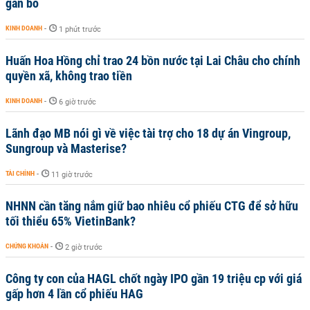
gắn bó
KINH DOANH
-
1 phút trước
Huấn Hoa Hồng chỉ trao 24 bồn nước tại Lai Châu cho chính
quyền xã, không trao tiền
KINH DOANH
-
6 giờ trước
Lãnh đạo MB nói gì về việc tài trợ cho 18 dự án Vingroup,
Sungroup và Masterise?
TÀI CHÍNH
-
11 giờ trước
NHNN cần tăng nắm giữ bao nhiêu cổ phiếu CTG để sở hữu
tối thiểu 65% VietinBank?
CHỨNG KHOÁN
-
2 giờ trước
Công ty con của HAGL chốt ngày IPO gần 19 triệu cp với giá
gấp hơn 4 lần cổ phiếu HAG