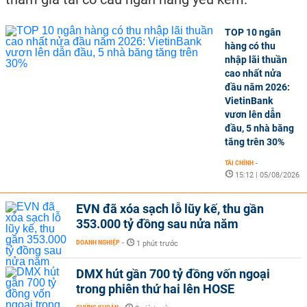
TOP 10 ngân
hàng có thu
nhập lãi thuần
cao nhất nửa
đầu năm 2026:
VietinBank
vươn lên dẫn
đầu, 5 nhà băng
tăng trên 30%
TÀI CHÍNH
-
15:12 | 05/08/2026
EVN đã xóa sạch lỗ lũy kế, thu gần
353.000 tỷ đồng sau nửa năm
DOANH NGHIỆP
-
1 phút trước
DMX hút gần 700 tỷ đồng vốn ngoại
trong phiên thứ hai lên HOSE