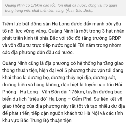
Quảng Ninh có 176km cao tốc, lớn nhất cả nước, đóng vai trò quan
trọng trong việc phát triển liên vùng. (Ảnh:
Bảo Bình
).
Tiềm lực bất động sản Hạ Long được đẩy mạnh bởi yếu
tố nội lực vững vàng.
Quảng Ninh là một trong 3 hạt nhân
phát triển kinh tế phía Bắc với tốc độ tăng trưởng GRDP
và vốn đầu tư trực tiếp nước ngoài FDI nằm trong nhóm
các địa phương dẫn đầu cả nước.
Quảng Ninh cũng là địa phương có hệ thống hạ tầng giao
thông thuận tiện, hiện đại với 5 phương thức vận tải đang
khai thác là đường bộ, đường thủy nội địa, đường sắt,
đường biển và hàng không, đặc biệt là tuyến cao tốc Hải
Phòng - Hạ Long - Vân Đồn dài 176km, tuyến đường bao
biển du lịch “triệu đô” Hạ Long – Cẩm Phả. Sự liên kết về
giao thông của địa phương này rất tốt và tạo nhiều dư địa
để phát triển, tiếp cận nguồn khách từ Hà Nội và các tỉnh
khu vực Bắc Trung Bộ thuận tiện.