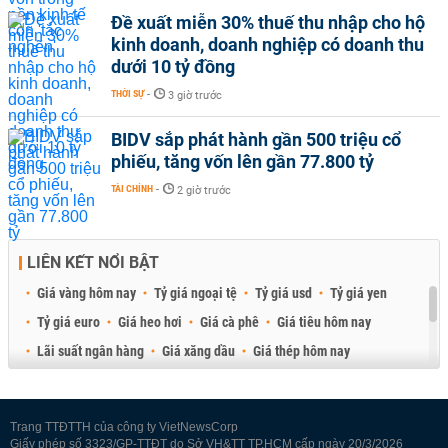
Đề xuất miễn 30% thuế thu nhập cho hộ
kinh doanh, doanh nghiệp có doanh thu
dưới 10 tỷ đồng
THỜI SỰ
-
3 giờ trước
BIDV sắp phát hành gần 500 triệu cổ
phiếu, tăng vốn lên gần 77.800 tỷ
TÀI CHÍNH
-
2 giờ trước
LIÊN KẾT NỔI BẬT
Giá vàng hôm nay
Tỷ giá ngoại tệ
Tỷ giá usd
Tỷ giá yen
Tỷ giá euro
Giá heo hơi
Giá cà phê
Giá tiêu hôm nay
Lãi suất ngân hàng
Giá xăng dầu
Giá thép hôm nay
Giá sầu riêng
Giá thịt heo
Giá gạo
Giá cao su
Best Retail Brokers
Diễn đàn đầu tư Việt Nam 2026
Trang TTĐTTH của công ty VietNewsCorp
Giấy phép số 3323/GP-TTĐT do Sở VH&TT TP.HCM cấp ngày 20/3/2026