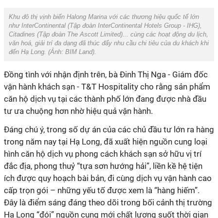
Khu đô thị vịnh biển Halong Marina với các thương hiệu quốc tế lớn
như InterContinental (Tập đoàn InterContinental Hotels Group - IHG),
Citadines (Tập đoàn The Ascott Limited)... cùng các hoạt động du lịch,
văn hoá, giải trí đa dạng đã thúc đẩy nhu cầu chi tiêu của du khách khi
đến Hạ Long. (Ảnh:
BIM Land
).
Đồng tình với nhận định trên, bà Đinh Thị Nga - Giám đốc
vận hành khách sạn - T&T Hospitality cho rằng sản phẩm
căn hộ dịch vụ tại các thành phố lớn đang được nhà đầu
tư ưa chuộng hơn nhờ hiệu quả vận hành.
Đáng chú ý, trong số dự án của các chủ đầu tư lớn ra hàng
trong năm nay tại Hạ Long, đã xuất hiện nguồn cung loại
hình căn hộ dịch vụ phong cách khách sạn sở hữu vị trí
đắc địa, phong thuỷ “tựa sơn hướng hải”, liền kề hệ tiện
ích được quy hoạch bài bản, đi cùng dịch vụ vận hành cao
cấp trọn gói – những yếu tố được xem là “hàng hiếm”.
Đây là điểm sáng đáng theo dõi trong bối cảnh thị trường
Hạ Long “đói” nguồn cung mới chất lượng suốt thời gian