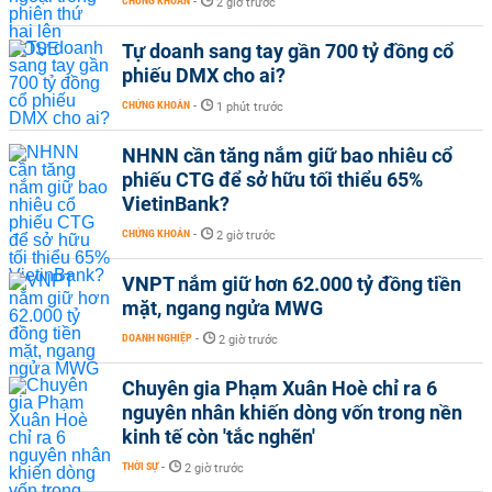
CHỨNG KHOÁN
-
2 giờ trước
Tự doanh sang tay gần 700 tỷ đồng cổ
phiếu DMX cho ai?
CHỨNG KHOÁN
-
1 phút trước
NHNN cần tăng nắm giữ bao nhiêu cổ
phiếu CTG để sở hữu tối thiểu 65%
VietinBank?
CHỨNG KHOÁN
-
2 giờ trước
VNPT nắm giữ hơn 62.000 tỷ đồng tiền
mặt, ngang ngửa MWG
DOANH NGHIỆP
-
2 giờ trước
Chuyên gia Phạm Xuân Hoè chỉ ra 6
nguyên nhân khiến dòng vốn trong nền
kinh tế còn 'tắc nghẽn'
THỜI SỰ
-
2 giờ trước