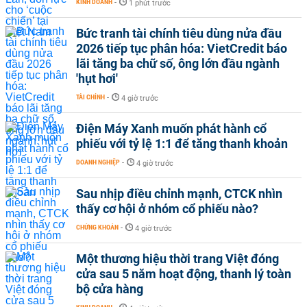
KINH DOANH
-
1 phút trước
Bức tranh tài chính tiêu dùng nửa đầu
2026 tiếp tục phân hóa: VietCredit báo
lãi tăng ba chữ số, ông lớn đầu ngành
'hụt hơi'
TÀI CHÍNH
-
4 giờ trước
Điện Máy Xanh muốn phát hành cổ
phiếu với tỷ lệ 1:1 để tăng thanh khoản
DOANH NGHIỆP
-
4 giờ trước
Sau nhịp điều chỉnh mạnh, CTCK nhìn
thấy cơ hội ở nhóm cổ phiếu nào?
CHỨNG KHOÁN
-
4 giờ trước
Một thương hiệu thời trang Việt đóng
cửa sau 5 năm hoạt động, thanh lý toàn
bộ cửa hàng