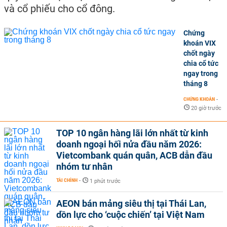
và cổ phiếu cho cổ đông.
Chứng
khoán VIX
chốt ngày
chia cổ tức
ngay trong
tháng 8
CHỨNG KHOÁN
-
20 giờ trước
TOP 10 ngân hàng lãi lớn nhất từ kinh
doanh ngoại hối nửa đầu năm 2026:
Vietcombank quán quân, ACB dẫn đầu
nhóm tư nhân
TÀI CHÍNH
-
1 phút trước
AEON bán mảng siêu thị tại Thái Lan,
dồn lực cho ‘cuộc chiến’ tại Việt Nam