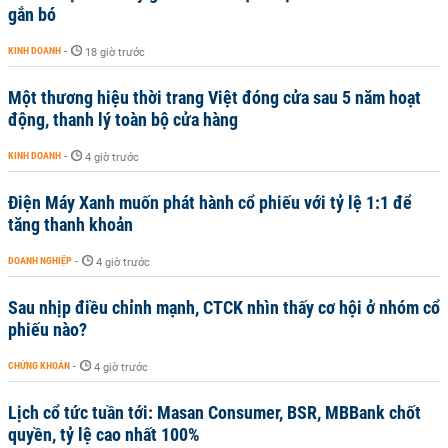
gắn bó
KINH DOANH
-
18 giờ trước
Một thương hiệu thời trang Việt đóng cửa sau 5 năm hoạt
động, thanh lý toàn bộ cửa hàng
KINH DOANH
-
4 giờ trước
Điện Máy Xanh muốn phát hành cổ phiếu với tỷ lệ 1:1 để
tăng thanh khoản
DOANH NGHIỆP
-
4 giờ trước
Sau nhịp điều chỉnh mạnh, CTCK nhìn thấy cơ hội ở nhóm cổ
phiếu nào?
CHỨNG KHOÁN
-
4 giờ trước
Lịch cổ tức tuần tới: Masan Consumer, BSR, MBBank chốt
quyền, tỷ lệ cao nhất 100%