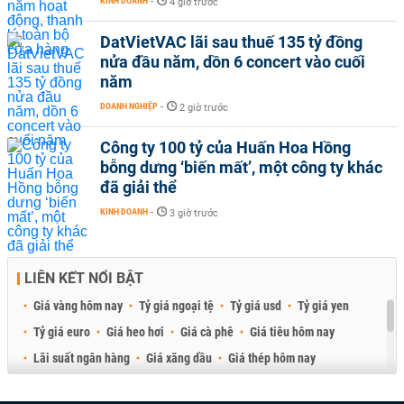
KINH DOANH
-
4 giờ trước
DatVietVAC lãi sau thuế 135 tỷ đồng
nửa đầu năm, dồn 6 concert vào cuối
năm
DOANH NGHIỆP
-
2 giờ trước
Công ty 100 tỷ của Huấn Hoa Hồng
bỗng dưng ‘biến mất’, một công ty khác
đã giải thể
KINH DOANH
-
3 giờ trước
LIÊN KẾT NỔI BẬT
Giá vàng hôm nay
Tỷ giá ngoại tệ
Tỷ giá usd
Tỷ giá yen
Tỷ giá euro
Giá heo hơi
Giá cà phê
Giá tiêu hôm nay
Lãi suất ngân hàng
Giá xăng dầu
Giá thép hôm nay
Giá sầu riêng
Giá thịt heo
Giá gạo
Giá cao su