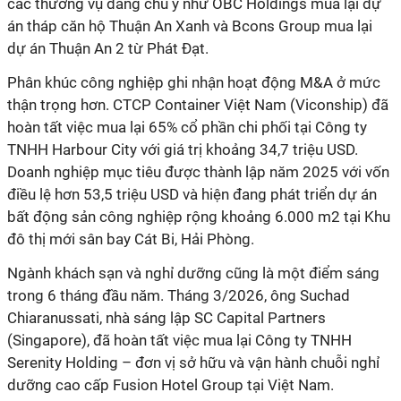
các thương vụ đáng chú ý như OBC Holdings mua lại dự
án tháp căn hộ Thuận An Xanh và Bcons Group mua lại
dự án Thuận An 2 từ Phát Đạt.
Phân khúc công nghiệp ghi nhận hoạt động M&A ở mức
thận trọng hơn. CTCP Container Việt Nam (Viconship) đã
hoàn tất việc mua lại 65% cổ phần chi phối tại Công ty
TNHH Harbour City với giá trị khoảng 34,7 triệu USD.
Doanh nghiệp mục tiêu được thành lập năm 2025 với vốn
điều lệ hơn 53,5 triệu USD và hiện đang phát triển dự án
bất động sản công nghiệp rộng khoảng 6.000 m2 tại Khu
đô thị mới sân bay Cát Bi, Hải Phòng.
Ngành khách sạn và nghỉ dưỡng cũng là một điểm sáng
trong 6 tháng đầu năm. Tháng 3/2026, ông Suchad
Chiaranussati, nhà sáng lập SC Capital Partners
(Singapore), đã hoàn tất việc mua lại Công ty TNHH
Serenity Holding – đơn vị sở hữu và vận hành chuỗi nghỉ
dưỡng cao cấp Fusion Hotel Group tại Việt Nam.