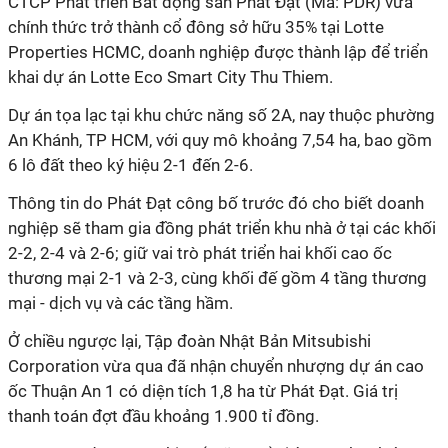
CTCP Phát triển Bất động sản Phát Đạt (Mã: PDR) vừa
chính thức trở thành cổ đông sở hữu 35% tại Lotte
Properties HCMC, doanh nghiệp được thành lập để triển
khai dự án Lotte Eco Smart City Thu Thiem.
Dự án tọa lạc tại khu chức năng số 2A, nay thuộc phường
An Khánh, TP HCM, với quy mô khoảng 7,54 ha, bao gồm
6 lô đất theo ký hiệu 2-1 đến 2-6.
Thông tin do Phát Đạt công bố trước đó cho biết doanh
nghiệp sẽ tham gia đồng phát triển khu nhà ở tại các khối
2-2, 2-4 và 2-6; giữ vai trò phát triển hai khối cao ốc
thương mại 2-1 và 2-3, cùng khối đế gồm 4 tầng thương
mại - dịch vụ và các tầng hầm.
Ở chiều ngược lại, Tập đoàn Nhật Bản Mitsubishi
Corporation vừa qua đã nhận chuyển nhượng dự án cao
ốc Thuận An 1 có diện tích 1,8 ha từ Phát Đạt. Giá trị
thanh toán đợt đầu khoảng 1.900 tỉ đồng.