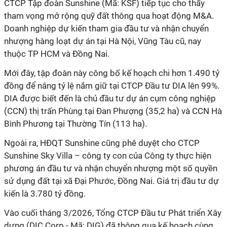
CTCP Tập đoàn Sunshine (Mã: KSF) tiếp tục cho thấy
tham vọng mở rộng quỹ đất thông qua hoạt động M&A.
Doanh nghiệp dự kiến tham gia đầu tư và nhận chuyển
nhượng hàng loạt dự án tại Hà Nội, Vũng Tàu cũ, nay
thuộc TP HCM và Đồng Nai.
Mới đây, tập đoàn này công bố kế hoạch chi hơn 1.490 tỷ
đồng để nâng tỷ lệ nắm giữ tại CTCP Đầu tư DIA lên 99%.
DIA được biết đến là chủ đầu tư dự án cụm công nghiệp
(CCN) thị trấn Phùng tại Đan Phượng (35,2 ha) và CCN Hà
Bình Phương tại Thường Tín (113 ha).
Ngoài ra, HĐQT Sunshine cũng phê duyệt cho CTCP
Sunshine Sky Villa – công ty con của Công ty thực hiện
phương án đầu tư và nhận chuyển nhượng một số quyền
sử dụng đất tại xã Đại Phước, Đồng Nai. Giá trị đầu tư dự
kiến là 3.780 tỷ đồng.
Vào cuối tháng 3/2026, Tổng CTCP Đầu tư Phát triển Xây
dựng (DIC Corp - Mã: DIG) đã thông qua kế hoạch cùng