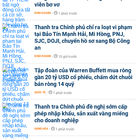
viên bơ vơ
KINH DOANH
-
1 phút trước
Thanh tra Chính phủ chỉ ra loạt vi phạm
tại Bảo Tín Mạnh Hải, Mi Hồng, PNJ,
SJC, DOJI, chuyển hồ sơ sang Bộ Công
an
KINH DOANH
-
10 giờ trước
Tập đoàn của Warren Buffett mua ròng
gần 20 tỷ USD cổ phiếu, chấm dứt chuỗi
bán ròng 14 quý
QUỐC TẾ
-
1 phút trước
Thanh tra Chính phủ đề nghị sớm cấp
phép nhập khẩu, sản xuất vàng miếng
cho doanh nghiệp
HÀNG HÓA
-
1 phút trước