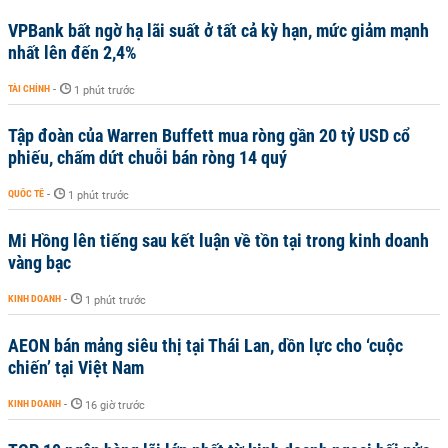
VPBank bất ngờ hạ lãi suất ở tất cả kỳ hạn, mức giảm mạnh
nhất lên đến 2,4%
TÀI CHÍNH
-
1 phút trước
Tập đoàn của Warren Buffett mua ròng gần 20 tỷ USD cổ
phiếu, chấm dứt chuỗi bán ròng 14 quý
QUỐC TẾ
-
1 phút trước
Mi Hồng lên tiếng sau kết luận về tồn tại trong kinh doanh
vàng bạc
KINH DOANH
-
1 phút trước
AEON bán mảng siêu thị tại Thái Lan, dồn lực cho ‘cuộc
chiến’ tại Việt Nam
KINH DOANH
-
16 giờ trước