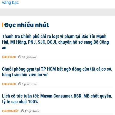
Đọc nhiều nhất
Thanh tra Chính phủ chỉ ra loạt vi phạm tại Bảo Tín Mạnh
Hải, Mi Hồng, PNJ, SJC, DOJI, chuyển hồ sơ sang Bộ Công
an
KINH DOANH
-
10 giờ trước
Chuỗi phòng gym tại TP HCM bất ngờ đóng cửa tất cả cơ sở,
hàng trăm hội viên bơ vơ
KINH DOANH
-
1 phút trước
Lịch cổ tức tuần tới: Masan Consumer, BSR, MB chốt quyền,
tỷ lệ cao nhất 100%
DOANH NGHIỆP
-
17 giờ trước