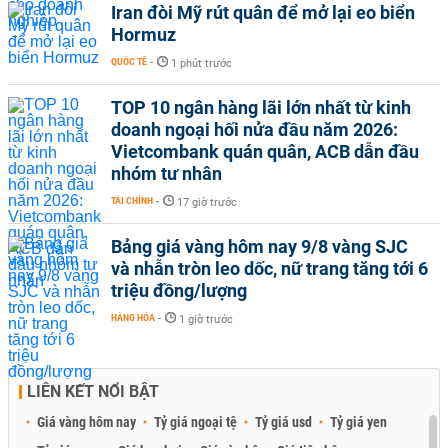
Iran đòi Mỹ rút quân để mở lại eo biển
Hormuz
QUỐC TẾ
-
1 phút trước
TOP 10 ngân hàng lãi lớn nhất từ kinh
doanh ngoại hối nửa đầu năm 2026:
Vietcombank quán quân, ACB dẫn đầu
nhóm tư nhân
TÀI CHÍNH
-
17 giờ trước
Bảng giá vàng hôm nay 9/8 vàng SJC
và nhẫn tròn leo dốc, nữ trang tăng tới 6
triệu đồng/lượng
HÀNG HÓA
-
1 giờ trước
LIÊN KẾT NỔI BẬT
Giá vàng hôm nay
Tỷ giá ngoại tệ
Tỷ giá usd
Tỷ giá yen