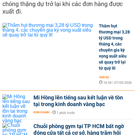
chóng thặng dự trở lại khi các đơn hàng được
xuất đi.
Thâm hụt
thương mại 3,28
tỷ USD trong
tháng 4, các
chuyên gia kỳ
vọng xuất siêu
sẽ quay trở lại
từ quý III
THỜI SỰ
-
16:54 | 07/05/2026
Mi Hồng lên tiếng sau kết luận về tồn
tại trong kinh doanh vàng bạc
KINH DOANH
-
1 phút trước
Chuỗi phòng gym tại TP HCM bất ngờ
đóng cửa tất cả cơ sở, hàng trăm hội