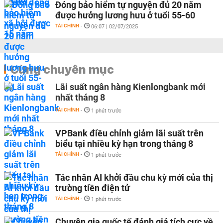
Đóng bảo hiểm tự nguyện đủ 20 năm
được hưởng lương hưu ở tuổi 55-60
TÀI CHÍNH
-
06:07 | 02/07/2025
Cùng chuyên mục
Lãi suất ngân hàng Kienlongbank mới
nhất tháng 8
TÀI CHÍNH
-
1 phút trước
VPBank điều chỉnh giảm lãi suất trên
biểu tại nhiều kỳ hạn trong tháng 8
TÀI CHÍNH
-
1 phút trước
Tác nhân AI khởi đầu chu kỳ mới của thị
trường tiền điện tử
TÀI CHÍNH
-
1 phút trước
Chuyên gia quốc tế đánh giá tích cực về