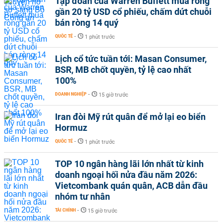
Tập đoàn của Warren Buffett mua ròng
gần 20 tỷ USD cổ phiếu, chấm dứt chuỗi
bán ròng 14 quý
QUỐC TẾ
-
1 phút trước
Lịch cổ tức tuần tới: Masan Consumer,
BSR, MB chốt quyền, tỷ lệ cao nhất
100%
DOANH NGHIỆP
-
15 giờ trước
Iran đòi Mỹ rút quân để mở lại eo biển
Hormuz
QUỐC TẾ
-
1 phút trước
TOP 10 ngân hàng lãi lớn nhất từ kinh
doanh ngoại hối nửa đầu năm 2026:
Vietcombank quán quân, ACB dẫn đầu
nhóm tư nhân
TÀI CHÍNH
-
15 giờ trước