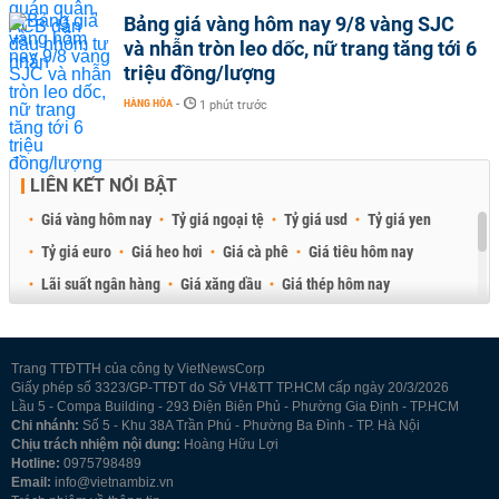
Bảng giá vàng hôm nay 9/8 vàng SJC
và nhẫn tròn leo dốc, nữ trang tăng tới 6
triệu đồng/lượng
HÀNG HÓA
-
1 phút trước
LIÊN KẾT NỔI BẬT
Giá vàng hôm nay
Tỷ giá ngoại tệ
Tỷ giá usd
Tỷ giá yen
Tỷ giá euro
Giá heo hơi
Giá cà phê
Giá tiêu hôm nay
Lãi suất ngân hàng
Giá xăng dầu
Giá thép hôm nay
Giá sầu riêng
Giá thịt heo
Giá gạo
Giá cao su
Best Retail Brokers
Diễn đàn đầu tư Việt Nam 2026
Trang TTĐTTH của công ty VietNewsCorp
Giấy phép số 3323/GP-TTĐT do Sở VH&TT TP.HCM cấp ngày 20/3/2026
Lầu 5 - Compa Building - 293 Điện Biên Phủ - Phường Gia Định - TP.HCM
Chi nhánh:
Số 5 - Khu 38A Trần Phú - Phường Ba Đình - TP. Hà Nội
Chịu trách nhiệm nội dung:
Hoàng Hữu Lợi
Hotline:
0975798489
Email:
info@vietnambiz.vn