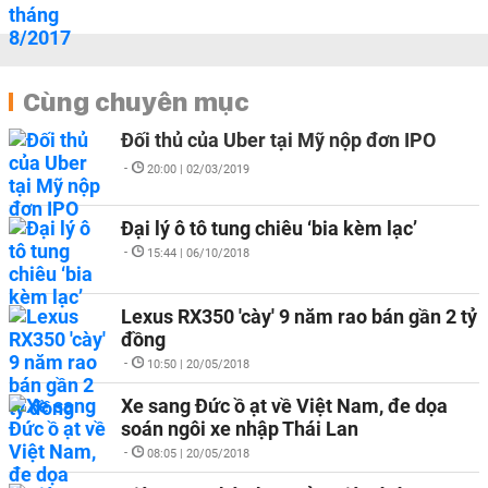
Cùng chuyên mục
Đối thủ của Uber tại Mỹ nộp đơn IPO
-
20:00 | 02/03/2019
Đại lý ô tô tung chiêu ‘bia kèm lạc’
-
15:44 | 06/10/2018
Lexus RX350 'cày' 9 năm rao bán gần 2 tỷ
đồng
-
10:50 | 20/05/2018
Xe sang Đức ồ ạt về Việt Nam, đe dọa
soán ngôi xe nhập Thái Lan
-
08:05 | 20/05/2018