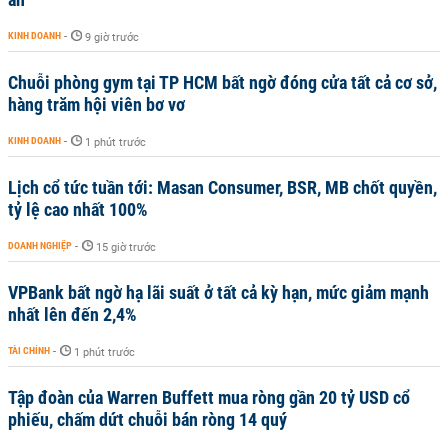
KINH DOANH
-
9 giờ trước
Chuỗi phòng gym tại TP HCM bất ngờ đóng cửa tất cả cơ sở,
hàng trăm hội viên bơ vơ
KINH DOANH
-
1 phút trước
Lịch cổ tức tuần tới: Masan Consumer, BSR, MB chốt quyền,
tỷ lệ cao nhất 100%
DOANH NGHIỆP
-
15 giờ trước
VPBank bất ngờ hạ lãi suất ở tất cả kỳ hạn, mức giảm mạnh
nhất lên đến 2,4%
TÀI CHÍNH
-
1 phút trước
Tập đoàn của Warren Buffett mua ròng gần 20 tỷ USD cổ
phiếu, chấm dứt chuỗi bán ròng 14 quý