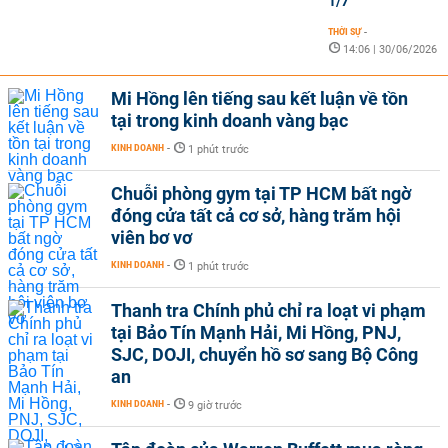
1/7
THỜI SỰ
-
14:06 | 30/06/2026
Mi Hồng lên tiếng sau kết luận về tồn
tại trong kinh doanh vàng bạc
KINH DOANH
-
1 phút trước
Chuỗi phòng gym tại TP HCM bất ngờ
đóng cửa tất cả cơ sở, hàng trăm hội
viên bơ vơ
KINH DOANH
-
1 phút trước
Thanh tra Chính phủ chỉ ra loạt vi phạm
tại Bảo Tín Mạnh Hải, Mi Hồng, PNJ,
SJC, DOJI, chuyển hồ sơ sang Bộ Công
an
KINH DOANH
-
9 giờ trước