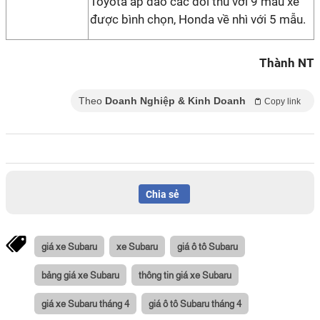
Toyota áp đảo các đối thủ với 9 mẫu xe
được bình chọn, Honda về nhì với 5 mẫu.
Thành NT
Theo
Doanh Nghiệp & Kinh Doanh
Copy link
Chia sẻ
giá xe Subaru
xe Subaru
giá ô tô Subaru
bảng giá xe Subaru
thông tin giá xe Subaru
giá xe Subaru tháng 4
giá ô tô Subaru tháng 4