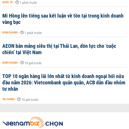
QUỐC TẾ
-
1 phút trước
Mi Hồng lên tiếng sau kết luận về tồn tại trong kinh doanh
vàng bạc
KINH DOANH
-
1 phút trước
AEON bán mảng siêu thị tại Thái Lan, dồn lực cho ‘cuộc
chiến’ tại Việt Nam
KINH DOANH
-
15 giờ trước
TOP 10 ngân hàng lãi lớn nhất từ kinh doanh ngoại hối nửa
đầu năm 2026: Vietcombank quán quân, ACB dẫn đầu nhóm
tư nhân
TÀI CHÍNH
-
15 giờ trước