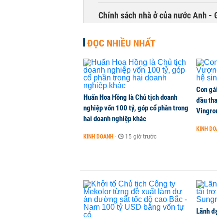
Chính sách nhà ở của nước Anh - 
QUỐC TẾ
-
1 phút trước
ĐỌC NHIỀU NHẤT
Con gá
Huấn Hoa Hồng là Chủ tịch doanh
đầu tha
nghiệp vốn 100 tỷ, góp cổ phần trong
Vingro
hai doanh nghiệp khác
KINH D
KINH DOANH
-
15 giờ trước
Lãnh đạ