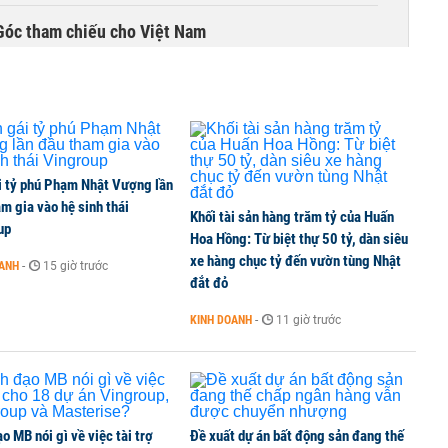
Góc tham chiếu cho Việt Nam
i tỷ phú Phạm Nhật Vượng lần
m gia vào hệ sinh thái
Khối tài sản hàng trăm tỷ của Huấn
up
Hoa Hồng: Từ biệt thự 50 tỷ, dàn siêu
xe hàng chục tỷ đến vườn tùng Nhật
OANH
-
15 giờ trước
đắt đỏ
KINH DOANH
-
11 giờ trước
o MB nói gì về việc tài trợ
Đề xuất dự án bất động sản đang thế