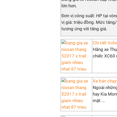
lớn hơn.
Đơn vị công suất: HP tại vò
vị giá: triệu đồng. Mức tăn
tương ứng với tăng giá.
Chi tiết Vol
Hãng xe Thụy
chiếc XC60 m
Xe bán chạy 
Ngoài những
hay Kia Morn
mặt ...