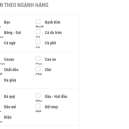
IN THEO NGÀNH HÀNG
Bạc
Bạch Kim
Bông - Sợi
Cá da trơn
Cá ngừ
Cà phê
Cacao
Cao su
Chất dẻo
Chè
Da giày
Đá quý
Dầu - Hạt dầu
Dầu mỏ
Dệt may
Điện