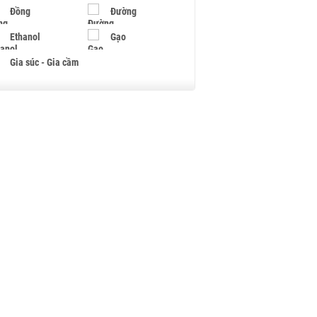
Đồng
Đường
Ethanol
Gạo
Gia súc - Gia cầm
Giấy
Gỗ
Hạt điều
Hồ tiêu - Hạt tiêu
Khí đốt
Kim loại khác
Mắc ca
Muối
Ngũ cốc
Nhựa - Hạt nhựa
Palladium
Phân bón
Rau - Củ -Quả
Sắt thép