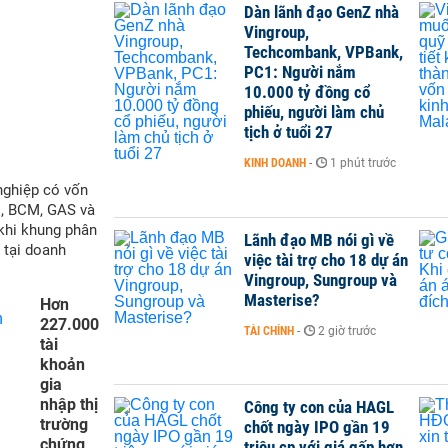
Dàn lãnh đạo GenZ nhà
Vingroup,
Techcombank, VPBank,
PC1: Người nắm
10.000 tỷ đồng cổ
phiếu, người làm chủ
tịch ở tuổi 27
KINH DOANH
-
1 phút trước
nghiệp có vốn
M, BCM, GAS và
 khi khung phân
Lãnh đạo MB nói gì về
 tại doanh
việc tài trợ cho 18 dự án
Vingroup, Sungroup và
Masterise?
Hơn
227.000
TÀI CHÍNH
-
2 giờ trước
tài
khoản
gia
nhập thị
Công ty con của HAGL
trường
chốt ngày IPO gần 19
chứng
triệu cp với giá gấp hơn