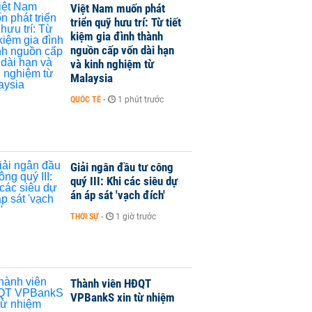
Việt Nam muốn phát
triển quỹ hưu trí: Từ tiết
kiệm gia đình thành
nguồn cấp vốn dài hạn
và kinh nghiệm từ
Malaysia
QUỐC TẾ
-
1 phút trước
Giải ngân đầu tư công
quý III: Khi các siêu dự
án áp sát 'vạch đích'
THỜI SỰ
-
1 giờ trước
Thành viên HĐQT
VPBankS xin từ nhiệm