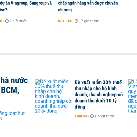
 dự án Vingroup, Sungroup và
chấp ngân hàng vẫn được chuyển
ise?
nhượng
NH
-
2 giờ trước
NHÀ ĐẤT
-
17 giờ trước
Nhà nước
Đề xuất miễn 30% thuế
, BCM,
thu nhập cho hộ kinh
doanh, doanh nghiệp có
doanh thu dưới 10 tỷ
đồng
THỜI SỰ
-
1 phút trước