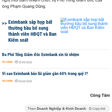
nghị thôi đảm nhiệm chức vụ Phó Tổng Giám đốc của
ông Phạm Quang Dũng.
Eximbank sắp họp bất
thường bầu bổ sung
thành viên HĐQT và Ban
Kiểm soát
Ba Phó Tổng Giám đốc Eximbank xin từ nhiệm
TÀI CHÍNH
-
25-05-2026
Vì sao Eximbank báo lãi giảm gần 60% trong quý I?
TÀI CHÍNH
-
04-05-2026
Công Tâm
Theo
Doanh Nghiệp & Kinh Doanh
Copy link