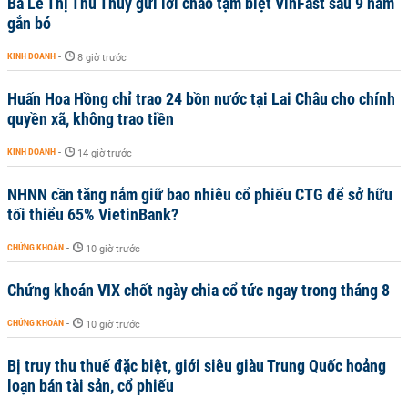
Bà Lê Thị Thu Thủy gửi lời chào tạm biệt VinFast sau 9 năm
gắn bó
KINH DOANH
-
8 giờ trước
Huấn Hoa Hồng chỉ trao 24 bồn nước tại Lai Châu cho chính
quyền xã, không trao tiền
KINH DOANH
-
14 giờ trước
NHNN cần tăng nắm giữ bao nhiêu cổ phiếu CTG để sở hữu
tối thiểu 65% VietinBank?
CHỨNG KHOÁN
-
10 giờ trước
Chứng khoán VIX chốt ngày chia cổ tức ngay trong tháng 8
CHỨNG KHOÁN
-
10 giờ trước
Bị truy thu thuế đặc biệt, giới siêu giàu Trung Quốc hoảng
loạn bán tài sản, cổ phiếu