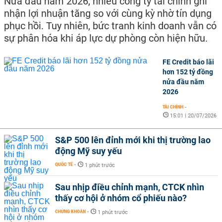
Nửa đầu năm 2026, nhiều công ty tài chính ghi
nhận lợi nhuận tăng so với cùng kỳ nhờ tín dụng
phục hồi. Tuy nhiên, bức tranh kinh doanh vẫn có
sự phân hóa khi áp lực dự phòng còn hiện hữu.
FE Credit báo lãi
hơn 152 tỷ đồng
nửa đầu năm
2026
TÀI CHÍNH
-
15:01 | 20/07/2026
S&P 500 lên đỉnh mới khi thị trường lao
động Mỹ suy yếu
QUỐC TẾ
-
1 phút trước
Sau nhịp điều chỉnh mạnh, CTCK nhìn
thấy cơ hội ở nhóm cổ phiếu nào?
CHỨNG KHOÁN
-
1 phút trước