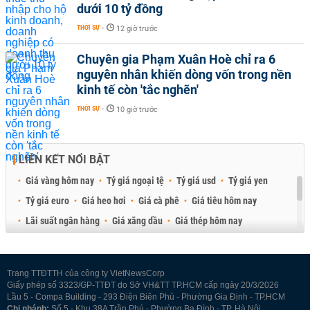
dưới 10 tỷ đồng
THỜI SỰ
-
12 giờ trước
Chuyên gia Phạm Xuân Hoè chỉ ra 6
nguyên nhân khiến dòng vốn trong nền
kinh tế còn 'tắc nghẽn'
THỜI SỰ
-
10 giờ trước
LIÊN KẾT NỔI BẬT
Giá vàng hôm nay
Tỷ giá ngoại tệ
Tỷ giá usd
Tỷ giá yen
Tỷ giá euro
Giá heo hơi
Giá cà phê
Giá tiêu hôm nay
Lãi suất ngân hàng
Giá xăng dầu
Giá thép hôm nay
Giá sầu riêng
Giá thịt heo
Giá gạo
Giá cao su
Best Retail Brokers
Diễn đàn đầu tư Việt Nam 2026
Trang TTĐTTH của công ty VietNewsCorp
Giấy phép số 3323/GP-TTĐT do Sở VH&TT TP.HCM cấp ngày 20/3/2026
Lầu 5 - Compa Building - 293 Điện Biên Phủ - Phường Gia Định - TP.HCM
Chi nhánh:
Số 5 - Khu 38A Trần Phú - Phường Ba Đình - TP. Hà Nội