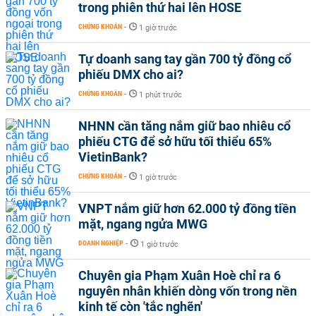
trong phiên thứ hai lên HOSE
CHỨNG KHOÁN
-
1 giờ trước
Tự doanh sang tay gần 700 tỷ đồng cổ
phiếu DMX cho ai?
CHỨNG KHOÁN
-
1 phút trước
NHNN cần tăng nắm giữ bao nhiêu cổ
phiếu CTG để sở hữu tối thiểu 65%
VietinBank?
CHỨNG KHOÁN
-
1 giờ trước
VNPT nắm giữ hơn 62.000 tỷ đồng tiền
mặt, ngang ngửa MWG
DOANH NGHIỆP
-
1 giờ trước
Chuyên gia Phạm Xuân Hoè chỉ ra 6
nguyên nhân khiến dòng vốn trong nền
kinh tế còn 'tắc nghẽn'