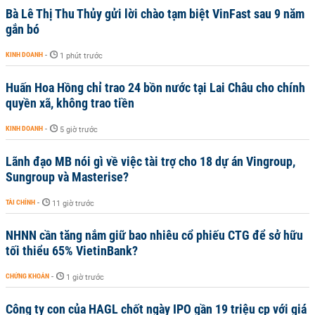
Bà Lê Thị Thu Thủy gửi lời chào tạm biệt VinFast sau 9 năm
gắn bó
KINH DOANH
-
1 phút trước
Huấn Hoa Hồng chỉ trao 24 bồn nước tại Lai Châu cho chính
quyền xã, không trao tiền
KINH DOANH
-
5 giờ trước
Lãnh đạo MB nói gì về việc tài trợ cho 18 dự án Vingroup,
Sungroup và Masterise?
TÀI CHÍNH
-
11 giờ trước
NHNN cần tăng nắm giữ bao nhiêu cổ phiếu CTG để sở hữu
tối thiểu 65% VietinBank?
CHỨNG KHOÁN
-
1 giờ trước
Công ty con của HAGL chốt ngày IPO gần 19 triệu cp với giá