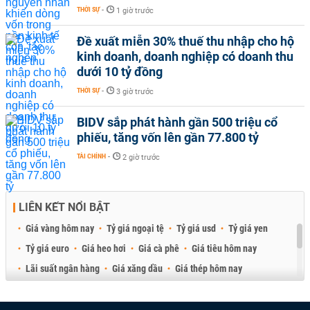
THỜI SỰ
-
1 giờ trước
Đề xuất miễn 30% thuế thu nhập cho hộ
kinh doanh, doanh nghiệp có doanh thu
dưới 10 tỷ đồng
THỜI SỰ
-
3 giờ trước
BIDV sắp phát hành gần 500 triệu cổ
phiếu, tăng vốn lên gần 77.800 tỷ
TÀI CHÍNH
-
2 giờ trước
LIÊN KẾT NỔI BẬT
Giá vàng hôm nay
Tỷ giá ngoại tệ
Tỷ giá usd
Tỷ giá yen
Tỷ giá euro
Giá heo hơi
Giá cà phê
Giá tiêu hôm nay
Lãi suất ngân hàng
Giá xăng dầu
Giá thép hôm nay
Giá sầu riêng
Giá thịt heo
Giá gạo
Giá cao su
Best Retail Brokers
Diễn đàn đầu tư Việt Nam 2026