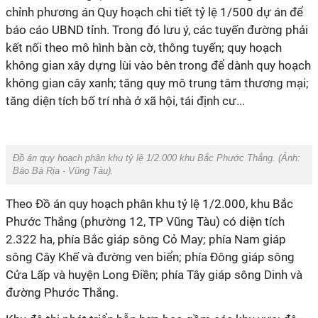
chỉnh phương án Quy hoạch chi tiết tỷ lệ 1/500 dự án để
báo cáo UBND tỉnh. Trong đó lưu ý, các tuyến đường phải
kết nối theo mô hình bàn cờ, thông tuyến; quy hoạch
không gian xây dựng lùi vào bên trong để dành quy hoạch
không gian cây xanh; tăng quy mô trung tâm thương mại;
tăng diện tích bố trí nhà ở xã hội, tái định cư...
Đồ án quy hoạch phân khu tỷ lệ 1/2.000 khu Bắc Phước Thắng. (Ảnh:
Báo Bà Rịa - Vũng Tàu
).
Theo Đồ án quy hoạch phân khu tỷ lệ 1/2.000, khu Bắc
Phước Thắng (phường 12, TP Vũng Tàu) có diện tích
2.322 ha, phía Bắc giáp sông Cỏ May; phía Nam giáp
sông Cây Khế và đường ven biển; phía Đông giáp sông
Cửa Lấp và huyện Long Điền; phía Tây giáp sông Dinh và
đường Phước Thắng.