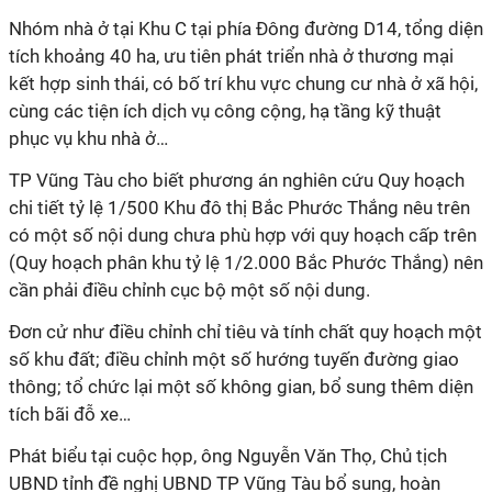
Nhóm nhà ở tại Khu C tại phía Đông đường D14, tổng diện
tích khoảng 40 ha, ưu tiên phát triển nhà ở thương mại
kết hợp sinh thái, có bố trí khu vực chung cư nhà ở xã hội,
cùng các tiện ích dịch vụ công cộng, hạ tầng kỹ thuật
phục vụ khu nhà ở…
TP Vũng Tàu cho biết phương án nghiên cứu Quy hoạch
chi tiết tỷ lệ 1/500 Khu đô thị Bắc Phước Thắng nêu trên
có một số nội dung chưa phù hợp với quy hoạch cấp trên
(Quy hoạch phân khu tỷ lệ 1/2.000 Bắc Phước Thắng) nên
cần phải điều chỉnh cục bộ một số nội dung.
Đơn cử như điều chỉnh chỉ tiêu và tính chất quy hoạch một
số khu đất; điều chỉnh một số hướng tuyến đường giao
thông; tổ chức lại một số không gian, bổ sung thêm diện
tích bãi đỗ xe…
Phát biểu tại cuộc họp, ông Nguyễn Văn Thọ, Chủ tịch
UBND tỉnh đề nghị UBND TP Vũng Tàu bổ sung, hoàn