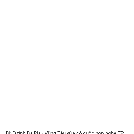
UBND tỉnh Bà Rịa - Vũng Tàu vừa có cuộc họp nghe TP