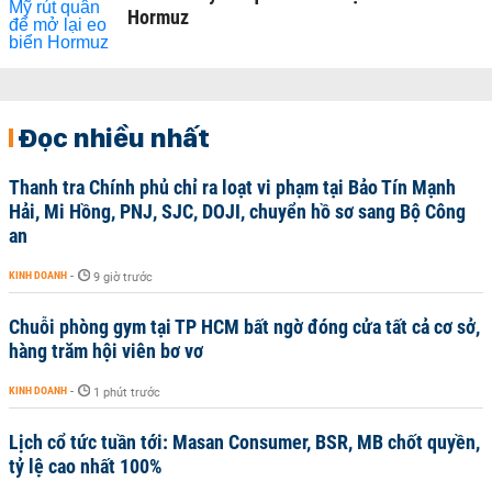
Hormuz
Đọc nhiều nhất
Thanh tra Chính phủ chỉ ra loạt vi phạm tại Bảo Tín Mạnh
Hải, Mi Hồng, PNJ, SJC, DOJI, chuyển hồ sơ sang Bộ Công
an
KINH DOANH
-
9 giờ trước
Chuỗi phòng gym tại TP HCM bất ngờ đóng cửa tất cả cơ sở,
hàng trăm hội viên bơ vơ
KINH DOANH
-
1 phút trước
Lịch cổ tức tuần tới: Masan Consumer, BSR, MB chốt quyền,
tỷ lệ cao nhất 100%