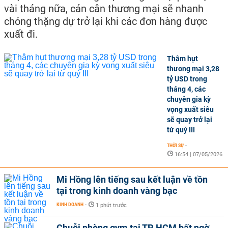
vài tháng nữa, cán cân thương mại sẽ nhanh
chóng thặng dự trở lại khi các đơn hàng được
xuất đi.
Thâm hụt
thương mại 3,28
tỷ USD trong
tháng 4, các
chuyên gia kỳ
vọng xuất siêu
sẽ quay trở lại
từ quý III
THỜI SỰ
-
16:54 | 07/05/2026
Mi Hồng lên tiếng sau kết luận về tồn
tại trong kinh doanh vàng bạc
KINH DOANH
-
1 phút trước
Chuỗi phòng gym tại TP HCM bất ngờ