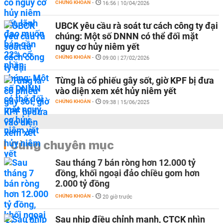
CHỨNG KHOÁN
-
16:56 | 10/04/2026
UBCK yêu cầu rà soát tư cách công ty đại
chúng: Một số DNNN có thể đối mặt
nguy cơ hủy niêm yết
CHỨNG KHOÁN
-
09:00 | 27/02/2026
Từng là cổ phiếu gây sốt, giờ KPF bị đưa
vào diện xem xét hủy niêm yết
CHỨNG KHOÁN
-
09:38 | 15/06/2025
Cùng chuyên mục
Sau tháng 7 bán ròng hơn 12.000 tỷ
đồng, khối ngoại đảo chiều gom hơn
2.000 tỷ đồng
CHỨNG KHOÁN
-
20 giờ trước
Sau nhịp điều chỉnh mạnh, CTCK nhìn