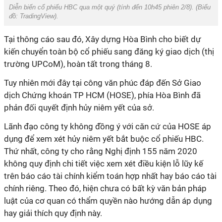
Diễn biến cổ phiếu HBC qua một quý (tính đến 10h45 phiên 2/8).
(Biểu
đồ: TradingView).
Tại thông cáo sau đó, Xây dựng Hòa Bình cho biết dự
kiến chuyển toàn bộ cổ phiếu sang đăng ký giao dịch (thị
trường UPCoM), hoàn tất trong tháng 8.
Tuy nhiên mới đây tại công văn phúc đáp đến Sở Giao
dịch Chứng khoán TP HCM (HOSE), phía Hòa Bình đã
phản đối quyết định hủy niêm yết của sở.
Lãnh đạo công ty không đồng ý với căn cứ của HOSE áp
dụng để xem xét hủy niêm yết bắt buộc cổ phiếu HBC.
Thứ nhất, công ty cho rằng Nghị định 155 năm 2020
không quy định chi tiết việc xem xét điều kiện lỗ lũy kế
trên báo cáo tài chính kiểm toán hợp nhất hay báo cáo tài
chính riêng. Theo đó, hiện chưa có bất kỳ văn bản pháp
luật của cơ quan có thẩm quyền nào hướng dẫn áp dụng
hay giải thích quy định này.