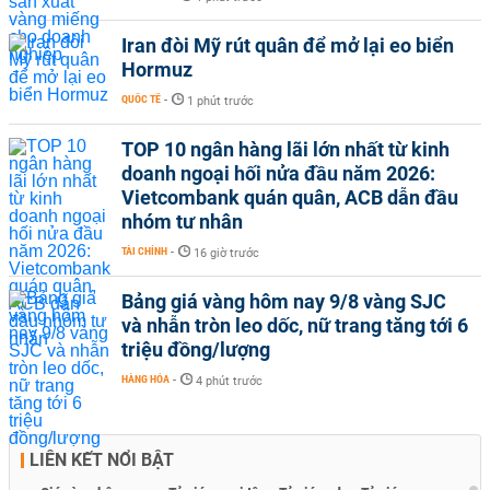
Iran đòi Mỹ rút quân để mở lại eo biển
Hormuz
QUỐC TẾ
-
1 phút trước
TOP 10 ngân hàng lãi lớn nhất từ kinh
doanh ngoại hối nửa đầu năm 2026:
Vietcombank quán quân, ACB dẫn đầu
nhóm tư nhân
TÀI CHÍNH
-
16 giờ trước
Bảng giá vàng hôm nay 9/8 vàng SJC
và nhẫn tròn leo dốc, nữ trang tăng tới 6
triệu đồng/lượng
HÀNG HÓA
-
4 phút trước
LIÊN KẾT NỔI BẬT