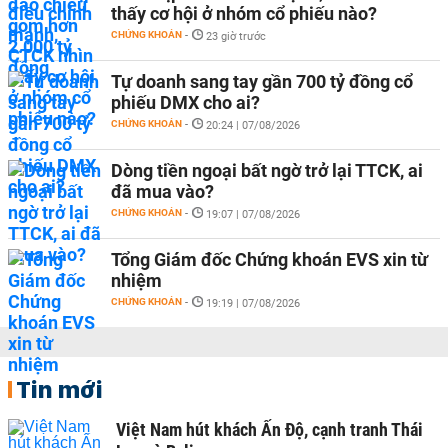
thấy cơ hội ở nhóm cổ phiếu nào?
CHỨNG KHOÁN
-
23 giờ trước
Tự doanh sang tay gần 700 tỷ đồng cổ
phiếu DMX cho ai?
CHỨNG KHOÁN
-
20:24 | 07/08/2026
Dòng tiền ngoại bất ngờ trở lại TTCK, ai
đã mua vào?
CHỨNG KHOÁN
-
19:07 | 07/08/2026
Tổng Giám đốc Chứng khoán EVS xin từ
nhiệm
CHỨNG KHOÁN
-
19:19 | 07/08/2026
Tin mới
Việt Nam hút khách Ấn Độ, cạnh tranh Thái