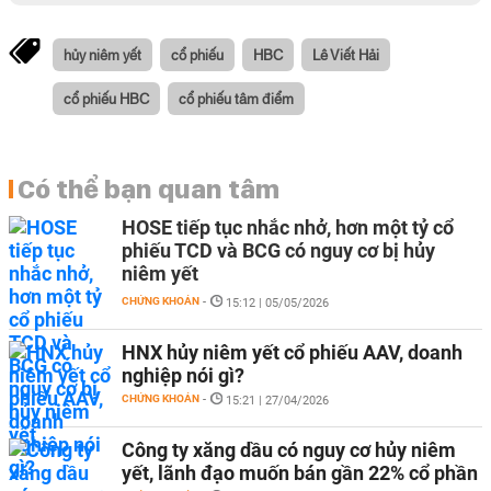
hủy niêm yết
cổ phiếu
HBC
Lê Viết Hải
cổ phiếu HBC
cổ phiếu tâm điểm
Có thể bạn quan tâm
HOSE tiếp tục nhắc nhở, hơn một tỷ cổ
phiếu TCD và BCG có nguy cơ bị hủy
niêm yết
CHỨNG KHOÁN
-
15:12 | 05/05/2026
HNX hủy niêm yết cổ phiếu AAV, doanh
nghiệp nói gì?
CHỨNG KHOÁN
-
15:21 | 27/04/2026
Công ty xăng dầu có nguy cơ hủy niêm
yết, lãnh đạo muốn bán gần 22% cổ phần