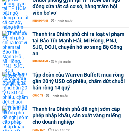
đóng cửa tất cả cơ sở, hàng trăm hội
viên bơ vơ
KINH DOANH
-
1 phút trước
Thanh tra Chính phủ chỉ ra loạt vi phạm
tại Bảo Tín Mạnh Hải, Mi Hồng, PNJ,
SJC, DOJI, chuyển hồ sơ sang Bộ Công
an
KINH DOANH
-
9 giờ trước
Tập đoàn của Warren Buffett mua ròng
gần 20 tỷ USD cổ phiếu, chấm dứt chuỗi
bán ròng 14 quý
QUỐC TẾ
-
1 phút trước
Thanh tra Chính phủ đề nghị sớm cấp
phép nhập khẩu, sản xuất vàng miếng
cho doanh nghiệp
HÀNG HÓA
-
1 phút trước