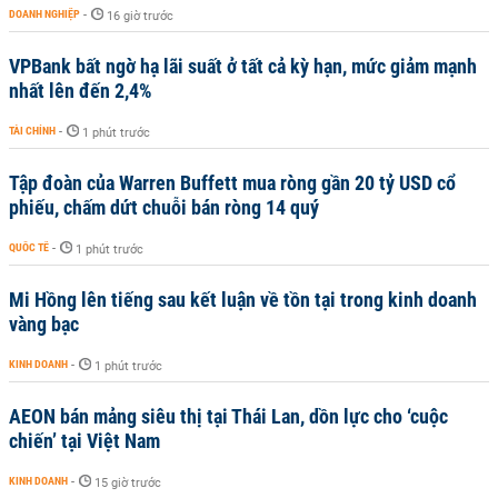
DOANH NGHIỆP
-
16 giờ trước
VPBank bất ngờ hạ lãi suất ở tất cả kỳ hạn, mức giảm mạnh
nhất lên đến 2,4%
TÀI CHÍNH
-
1 phút trước
Tập đoàn của Warren Buffett mua ròng gần 20 tỷ USD cổ
phiếu, chấm dứt chuỗi bán ròng 14 quý
QUỐC TẾ
-
1 phút trước
Mi Hồng lên tiếng sau kết luận về tồn tại trong kinh doanh
vàng bạc
KINH DOANH
-
1 phút trước
AEON bán mảng siêu thị tại Thái Lan, dồn lực cho ‘cuộc
chiến’ tại Việt Nam
KINH DOANH
-
15 giờ trước