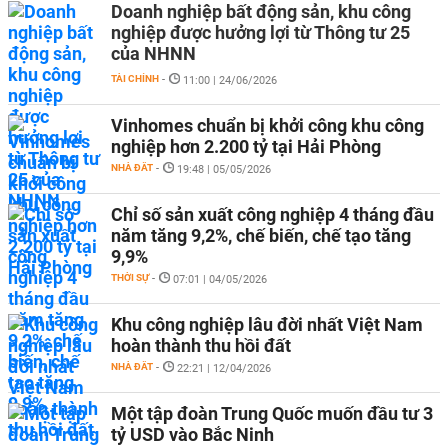
Doanh nghiệp bất động sản, khu công
nghiệp được hưởng lợi từ Thông tư 25
của NHNN
TÀI CHÍNH
-
11:00 | 24/06/2026
Vinhomes chuẩn bị khởi công khu công
nghiệp hơn 2.200 tỷ tại Hải Phòng
NHÀ ĐẤT
-
19:48 | 05/05/2026
Chỉ số sản xuất công nghiệp 4 tháng đầu
năm tăng 9,2%, chế biến, chế tạo tăng
9,9%
THỜI SỰ
-
07:01 | 04/05/2026
Khu công nghiệp lâu đời nhất Việt Nam
hoàn thành thu hồi đất
NHÀ ĐẤT
-
22:21 | 12/04/2026
Một tập đoàn Trung Quốc muốn đầu tư 3
tỷ USD vào Bắc Ninh