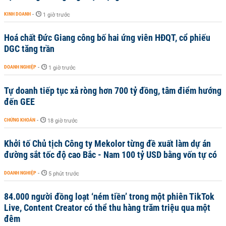
KINH DOANH
-
1 giờ trước
Hoá chất Đức Giang công bố hai ứng viên HĐQT, cổ phiếu
DGC tăng trần
DOANH NGHIỆP
-
1 giờ trước
Tự doanh tiếp tục xả ròng hơn 700 tỷ đồng, tâm điểm hướng
đến GEE
CHỨNG KHOÁN
-
18 giờ trước
Khởi tố Chủ tịch Công ty Mekolor từng đề xuất làm dự án
đường sắt tốc độ cao Bắc - Nam 100 tỷ USD bằng vốn tự có
DOANH NGHIỆP
-
5 phút trước
84.000 người đồng loạt ‘ném tiền’ trong một phiên TikTok
Live, Content Creator có thể thu hàng trăm triệu qua một
đêm