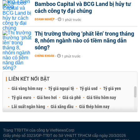
Bamboo Capital và BCG Land bị hủy tư
cách công ty đại chúng
DOANH NGHIỆP
-
1 phút trước
Thị trường thường ‘phất lên’ trong tháng
8, nhóm ngành nào có tiềm năng dẫn
sóng?
CHỨNG KHOÁN
-
1 phút trước
LIÊN KẾT NỔI BẬT
Giá vàng hôm nay
Tỷ giá ngoại tệ
Tỷ giá usd
Tỷ giá yen
Tỷ giá euro
Giá heo hơi
Giá cà phê
Giá tiêu hôm nay
Lãi suất ngân hàng
Giá xăng dầu
Giá thép hôm nay
Giá sầu riêng
Giá thịt heo
Giá gạo
Giá cao su
Best Retail Brokers
Diễn đàn đầu tư Việt Nam 2026
Trang TTĐTTH của công ty VietNewsCorp
Giấy phép số 3323/GP-TTĐT do Sở VH&TT TP.HCM cấp ngày 20/3/2026