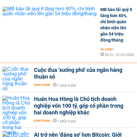
MB báo lãi quý II
tăng hơn 40%,
chi bình quân
nhân viên lên
gần 54 triệu
đồng/tháng
TÀI CHÍNH
-
00:21 | 31/07/2026
Cuộc đua 'xuống phố' của ngân hàng
thuần số
KINH DOANH
-
1 phút trước
Huấn Hoa Hồng là Chủ tịch doanh
nghiệp vốn 100 tỷ, góp cổ phần trong
hai doanh nghiệp khác
KINH DOANH
-
1 phút trước
AI trở nên 'đáng sợ' hơn Bitcoin: Giới