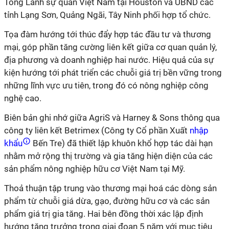
Tổng Lãnh sự quán Việt Nam tại Houston và UBND các
tỉnh Lạng Sơn, Quảng Ngãi, Tây Ninh phối hợp tổ chức.
Tọa đàm hướng tới thúc đẩy hợp tác đầu tư và thương
mại, góp phần tăng cường liên kết giữa cơ quan quản lý,
địa phương và doanh nghiệp hai nước. Hiệu quả của sự
kiện hướng tới phát triển các chuỗi giá trị bền vững trong
những lĩnh vực ưu tiên, trong đó có nông nghiệp công
nghệ cao.
Biên bản ghi nhớ giữa AgriS và Harney & Sons thông qua
công ty liên kết Betrimex (Công ty Cổ phần Xuất
nhập
khẩu
Bến Tre) đã thiết lập khuôn khổ hợp tác dài hạn
nhằm mở rộng thị trường và gia tăng hiện diện của các
sản phẩm nông nghiệp hữu cơ Việt Nam tại Mỹ.
Thoả thuận tập trung vào thương mại hoá các dòng sản
phẩm từ chuỗi giá dừa, gạo, đường hữu cơ và các sản
phẩm giá trị gia tăng. Hai bên đồng thời xác lập định
hướng tăng trưởng trong giai đoạn 5 năm với mục tiêu