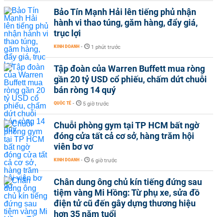
Bảo Tín Mạnh Hải lên tiếng phủ nhận
hành vi thao túng, găm hàng, đẩy giá,
trục lợi
KINH DOANH
-
1 phút trước
Tập đoàn của Warren Buffett mua ròng
gần 20 tỷ USD cổ phiếu, chấm dứt chuỗi
bán ròng 14 quý
QUỐC TẾ
-
5 giờ trước
Chuỗi phòng gym tại TP HCM bất ngờ
đóng cửa tất cả cơ sở, hàng trăm hội
viên bơ vơ
KINH DOANH
-
6 giờ trước
Chân dung ông chủ kín tiếng đứng sau
tiệm vàng Mi Hồng: Từ phụ xe, sửa đồ
điện tử cũ đến gây dựng thương hiệu
hơn 35 năm tuổi