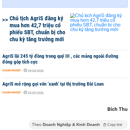
Chủ tịch AgriS đăng ký
mua hơn 42,7 triệu cổ
phiếu SBT, chuẩn bị cho
chu kỳ tăng trưởng mới
AgriS lãi 245 tỷ đồng trong quý III , các mảng ngoài đường
đóng góp tích cực
DOANH NGHIỆP
-
29-04-2026
AgriS mở rộng gọi vốn ‘xanh’ tại thị trường Đài Loan
DOANH NGHIỆP
-
25-03-2026
Bích Thu
Theo
Doanh Nghiệp & Kinh Doanh
Copy link