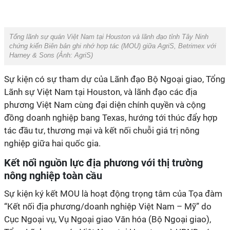
Tổng lãnh sự quán Việt Nam tại Houston và lãnh đạo tỉnh Tây Ninh
chứng kiến Biên bản ghi nhớ hợp tác (MOU) giữa AgriS, Betrimex với
Harney & Sons
(Ảnh:
AgriS
)
Sự kiện có sự tham dự của Lãnh đạo Bộ Ngoại giao, Tổng
Lãnh sự Việt Nam tại Houston, và lãnh đạo các địa
phương Việt Nam cùng đại diện chính quyền và cộng
đồng doanh nghiệp bang Texas, hướng tới thúc đẩy hợp
tác đầu tư, thương mại và kết nối chuỗi giá trị nông
nghiệp giữa hai quốc gia.
Kết nối nguồn lực địa phương với thị trường
nông nghiệp toàn cầu
Sự kiện ký kết MOU là hoạt động trọng tâm của Tọa đàm
“Kết nối địa phương/doanh nghiệp Việt Nam – Mỹ” do
Cục Ngoại vụ, Vụ Ngoại giao Văn hóa (Bộ Ngoại giao),