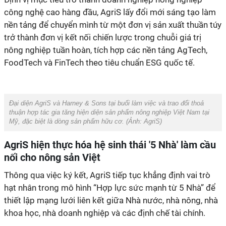
công nghệ cao hàng đầu, AgriS lấy đổi mới sáng tạo làm
nền tảng để chuyển mình từ một đơn vị sản xuất thuần túy
trở thành đơn vị kết nối chiến lược trong chuỗi giá trị
nông nghiệp tuần hoàn, tích hợp các nền tảng AgTech,
FoodTech và FinTech theo tiêu chuẩn ESG quốc tế.
Đại diện AgriS và Harney & Sons tại buổi làm việc và trao đổi thoả
thuận hợp tác gia tăng hiện diện sản phẩm nông nghiệp Việt Nam tại
Mỹ, đặc biệt là dòng sản phẩm hữu cơ
. (Ảnh:
AgriS
)
AgriS hiện thực hóa hệ sinh thái '5 Nhà' làm cầu
nối cho nông sản Việt
Thông qua việc ký kết, AgriS tiếp tục khẳng định vai trò
hạt nhân trong mô hình “Hợp lực sức mạnh từ 5 Nhà” để
thiết lập mạng lưới liên kết giữa Nhà nước, nhà nông, nhà
khoa học, nhà doanh nghiệp và các định chế tài chính.