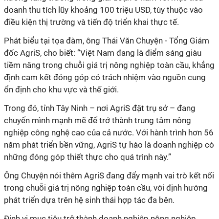
doanh thu tích lũy khoảng 100 triệu USD, tùy thuộc vào
điều kiện thị trường và tiến độ triển khai thực tế.
Phát biểu tại tọa đàm, ông Thái Văn Chuyện - Tổng Giám
đốc AgriS, cho biết:
“Việt Nam đang là điểm sáng giàu
tiềm năng trong chuỗi giá trị nông nghiệp toàn cầu, khẳng
định cam kết đóng góp có trách nhiệm vào nguồn cung
ổn định cho khu vực và thế giới.
Trong đó, tỉnh Tây Ninh – nơi AgriS đặt trụ sở – đang
chuyển mình mạnh mẽ để trở thành trung tâm nông
nghiệp công nghệ cao của cả nước. Với hành trình hơn 56
năm phát triển bền vững, AgriS tự hào là doanh nghiệp có
những đóng góp thiết thực cho quá trình này.”
Ôn
g Chuyện nói thêm
AgriS đang đẩy mạnh vai trò
kết nối
trong chuỗi giá trị nông nghiệp toàn cầu, với định hướng
phát triển dựa trên hệ sinh thái hợp tác đa bên.
Định vị mục tiêu trở thành doanh nghiệp nông nghiệp