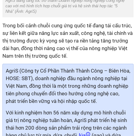
AgriS đang tăng tốc trở thành Doanh nghiệp nông nghiệp công nghệ
cao với mô hình tích hợp chuỗi giá trị và hệ sinh thái hợp tác “5
Nhà”
(Ảnh:
AgriS
)
Trong bối cảnh chuỗi cung ứng quốc tế đang tái cấu trúc,
sự liên kết giữa năng lực sản xuất, công nghệ, tài chính và
thị trường được kỳ vọng sẽ tạo ra nền tảng tăng trưởng
dài hạn, đồng thời nâng cao vị thế của nông nghiệp Việt
Nam trên thị trường quốc tế.
AgriS (Công ty Cổ Phần Thành Thành Công – Biên Hòa,
HOSE: SBT)
, doanh nghiệp đầu ngành nông nghiệp tại
Việt Nam,
đồng thời là
một
trong những doanh nghiệp
tiên phong
chuyển đổi theo hướng công nghệ cao,
phát triển bền vững và hội nhập quốc tế.
Với kinh nghiệm hơn 56 năm xây dựng mô hình chuỗi
giá trị nông nghiệp tuần hoàn, AgriS phát triển hệ sinh
thái
hơn 200
dòng sản phẩm trải rộng trên các ngành
hàng chủ lực từ mía, dừa, chuối,
lúa
(gạo) và dứa,