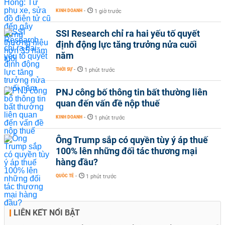
KINH DOANH
-
1 giờ trước
SSI Research chỉ ra hai yếu tố quyết
định động lực tăng trưởng nửa cuối
năm
THỜI SỰ
-
1 phút trước
PNJ công bố thông tin bất thường liên
quan đến vấn đề nộp thuế
KINH DOANH
-
1 phút trước
Ông Trump sắp có quyền tùy ý áp thuế
100% lên những đối tác thương mại
hàng đầu?
QUỐC TẾ
-
1 phút trước
LIÊN KẾT NỔI BẬT