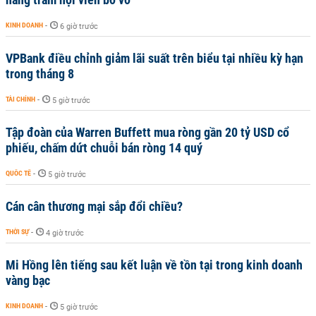
KINH DOANH
-
6 giờ trước
VPBank điều chỉnh giảm lãi suất trên biểu tại nhiều kỳ hạn
trong tháng 8
TÀI CHÍNH
-
5 giờ trước
Tập đoàn của Warren Buffett mua ròng gần 20 tỷ USD cổ
phiếu, chấm dứt chuỗi bán ròng 14 quý
QUỐC TẾ
-
5 giờ trước
Cán cân thương mại sắp đổi chiều?
THỜI SỰ
-
4 giờ trước
Mi Hồng lên tiếng sau kết luận về tồn tại trong kinh doanh
vàng bạc
KINH DOANH
-
5 giờ trước