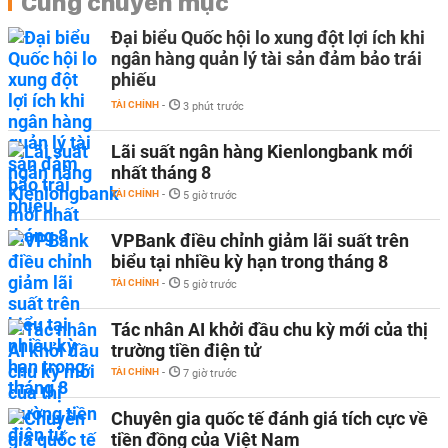
Cùng chuyên mục
Đại biểu Quốc hội lo xung đột lợi ích khi
ngân hàng quản lý tài sản đảm bảo trái
phiếu
TÀI CHÍNH
-
3 phút trước
Lãi suất ngân hàng Kienlongbank mới
nhất tháng 8
TÀI CHÍNH
-
5 giờ trước
VPBank điều chỉnh giảm lãi suất trên
biểu tại nhiều kỳ hạn trong tháng 8
TÀI CHÍNH
-
5 giờ trước
Tác nhân AI khởi đầu chu kỳ mới của thị
trường tiền điện tử
TÀI CHÍNH
-
7 giờ trước
Chuyên gia quốc tế đánh giá tích cực về
tiền đồng của Việt Nam