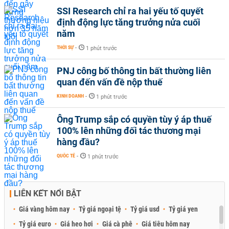
SSI Research chỉ ra hai yếu tố quyết
định động lực tăng trưởng nửa cuối
năm
THỜI SỰ
-
1 phút trước
PNJ công bố thông tin bất thường liên
quan đến vấn đề nộp thuế
KINH DOANH
-
1 phút trước
Ông Trump sắp có quyền tùy ý áp thuế
100% lên những đối tác thương mại
hàng đầu?
QUỐC TẾ
-
1 phút trước
LIÊN KẾT NỔI BẬT
Giá vàng hôm nay
Tỷ giá ngoại tệ
Tỷ giá usd
Tỷ giá yen
Tỷ giá euro
Giá heo hơi
Giá cà phê
Giá tiêu hôm nay