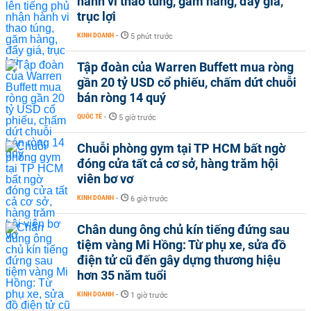
hành vi thao túng, găm hàng, đẩy giá,
trục lợi
KINH DOANH
-
5 phút trước
Tập đoàn của Warren Buffett mua ròng
gần 20 tỷ USD cổ phiếu, chấm dứt chuỗi
bán ròng 14 quý
QUỐC TẾ
-
5 giờ trước
Chuỗi phòng gym tại TP HCM bất ngờ
đóng cửa tất cả cơ sở, hàng trăm hội
viên bơ vơ
KINH DOANH
-
6 giờ trước
Chân dung ông chủ kín tiếng đứng sau
tiệm vàng Mi Hồng: Từ phụ xe, sửa đồ
điện tử cũ đến gây dựng thương hiệu
hơn 35 năm tuổi
KINH DOANH
-
1 giờ trước