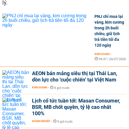
lý.
PNJ chỉ mua lại
vàng, kim cương
trong 2h buổi
chiều, giữ lịch
trả tiền tối đa
120 ngày
KINH DOANH
-
09:47 | 24/07/2026
AEON bán mảng siêu thị tại Thái Lan,
dồn lực cho ‘cuộc chiến’ tại Việt Nam
KINH DOANH
-
8 giờ trước
Lịch cổ tức tuần tới: Masan Consumer,
BSR, MB chốt quyền, tỷ lệ cao nhất
100%
DOANH NGHIỆP
-
9 giờ trước