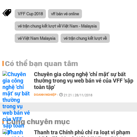
VFF Cup 2018
vff bán vé online
vé trận chung kết lượt về Việt Nam - Malaysia
vé Việt Nam Malaysia
vé trận chung kết lượt về
Có thể bạn quan tâm
Chuyên gia công nghệ 'chỉ mặt' sự bất
thường trong vụ web bán vé của VFF 'sập
toàn tập'
DOANH NGHIỆP
-
21:21 | 28/11/2018
Cùng chuyên mục
Thanh tra Chính phủ chỉ ra loạt vi phạm