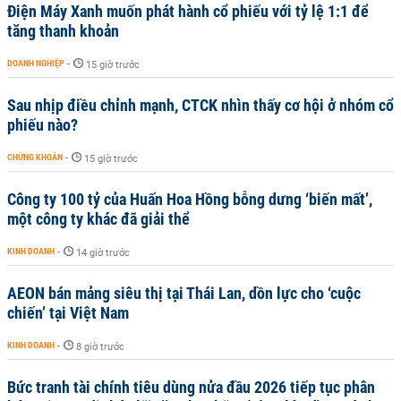
Điện Máy Xanh muốn phát hành cổ phiếu với tỷ lệ 1:1 để
tăng thanh khoản
DOANH NGHIỆP
-
15 giờ trước
Sau nhịp điều chỉnh mạnh, CTCK nhìn thấy cơ hội ở nhóm cổ
phiếu nào?
CHỨNG KHOÁN
-
15 giờ trước
Công ty 100 tỷ của Huấn Hoa Hồng bỗng dưng ‘biến mất’,
một công ty khác đã giải thể
KINH DOANH
-
14 giờ trước
AEON bán mảng siêu thị tại Thái Lan, dồn lực cho ‘cuộc
chiến’ tại Việt Nam
KINH DOANH
-
8 giờ trước
Bức tranh tài chính tiêu dùng nửa đầu 2026 tiếp tục phân