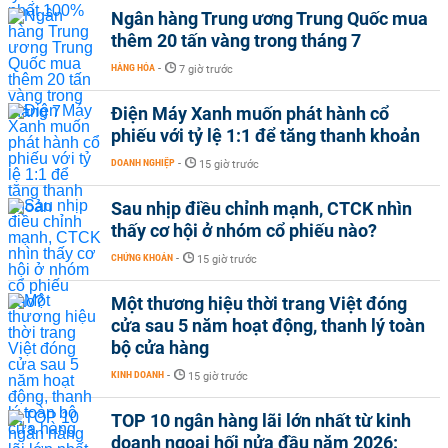
Ngân hàng Trung ương Trung Quốc mua
thêm 20 tấn vàng trong tháng 7
HÀNG HÓA
-
7 giờ trước
Điện Máy Xanh muốn phát hành cổ
phiếu với tỷ lệ 1:1 để tăng thanh khoản
DOANH NGHIỆP
-
15 giờ trước
Sau nhịp điều chỉnh mạnh, CTCK nhìn
thấy cơ hội ở nhóm cổ phiếu nào?
CHỨNG KHOÁN
-
15 giờ trước
Một thương hiệu thời trang Việt đóng
cửa sau 5 năm hoạt động, thanh lý toàn
bộ cửa hàng
KINH DOANH
-
15 giờ trước
TOP 10 ngân hàng lãi lớn nhất từ kinh
doanh ngoại hối nửa đầu năm 2026: