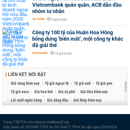
Vietcombank quán quân, ACB dẫn đầu
nhóm tư nhân
TÀI CHÍNH
-
9 giờ trước
Công ty 100 tỷ của Huấn Hoa Hồng
bỗng dưng ‘biến mất’, một công ty khác
đã giải thể
KINH DOANH
-
14 giờ trước
LIÊN KẾT NỔI BẬT
Giá vàng hôm nay
Tỷ giá ngoại tệ
Tỷ giá usd
Tỷ giá yen
Tỷ giá euro
Giá heo hơi
Giá cà phê
Giá tiêu hôm nay
Lãi suất ngân hàng
Giá xăng dầu
Giá thép hôm nay
Giá sầu riêng
Giá thịt heo
Giá gạo
Giá cao su
Best Retail Brokers
Diễn đàn đầu tư Việt Nam 2026
Trang TTĐTTH của công ty VietNewsCorp
Giấy phép số 3323/GP-TTĐT do Sở VH&TT TP.HCM cấp ngày 20/3/2026