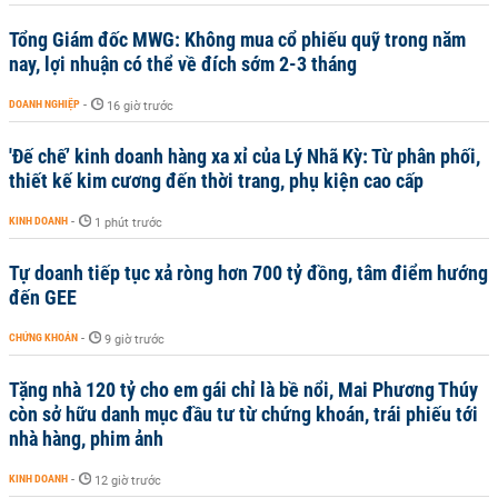
Tổng Giám đốc MWG: Không mua cổ phiếu quỹ trong năm
nay, lợi nhuận có thể về đích sớm 2-3 tháng
DOANH NGHIỆP
-
16 giờ trước
'Đế chế’ kinh doanh hàng xa xỉ của Lý Nhã Kỳ: Từ phân phối,
thiết kế kim cương đến thời trang, phụ kiện cao cấp
KINH DOANH
-
1 phút trước
Tự doanh tiếp tục xả ròng hơn 700 tỷ đồng, tâm điểm hướng
đến GEE
CHỨNG KHOÁN
-
9 giờ trước
Tặng nhà 120 tỷ cho em gái chỉ là bề nổi, Mai Phương Thúy
còn sở hữu danh mục đầu tư từ chứng khoán, trái phiếu tới
nhà hàng, phim ảnh
KINH DOANH
-
12 giờ trước