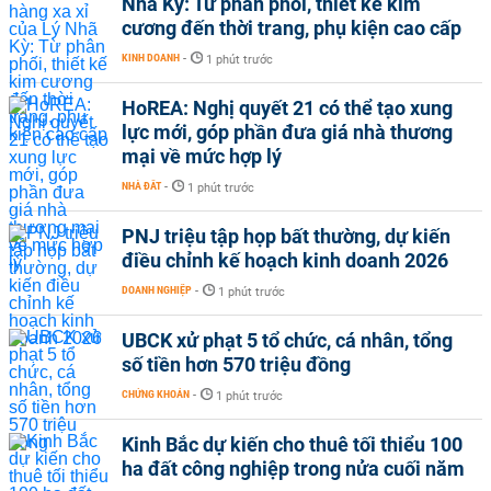
Nhã Kỳ: Từ phân phối, thiết kế kim
cương đến thời trang, phụ kiện cao cấp
KINH DOANH
-
1 phút trước
HoREA: Nghị quyết 21 có thể tạo xung
lực mới, góp phần đưa giá nhà thương
mại về mức hợp lý
NHÀ ĐẤT
-
1 phút trước
PNJ triệu tập họp bất thường, dự kiến
điều chỉnh kế hoạch kinh doanh 2026
DOANH NGHIỆP
-
1 phút trước
UBCK xử phạt 5 tổ chức, cá nhân, tổng
số tiền hơn 570 triệu đồng
CHỨNG KHOÁN
-
1 phút trước
Kinh Bắc dự kiến cho thuê tối thiểu 100
ha đất công nghiệp trong nửa cuối năm