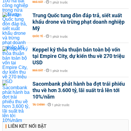
NHÀ ĐẤT
-
1 phút trước
Trung Quốc tung đòn đáp trả, siết xuất
khẩu drone và trừng phạt doanh nghiệp
Mỹ
QUỐC TẾ
-
1 phút trước
Keppel ký thỏa thuận bán toàn bộ vốn
tại Empire City, dự kiến thu về 270 triệu
USD
NHÀ ĐẤT
-
1 phút trước
Sacombank phát hành ba đợt trái phiếu
thu về hơn 3.600 tỷ, lãi suất trả lên tới
10%/năm
TÀI CHÍNH
-
1 phút trước
LIÊN KẾT NỔI BẬT