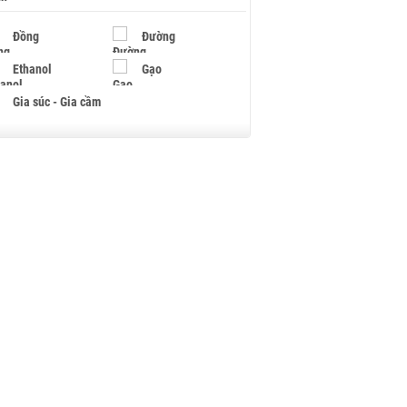
Đồng
Đường
Ethanol
Gạo
Gia súc - Gia cầm
Giấy
Gỗ
Hạt điều
Hồ tiêu - Hạt tiêu
Khí đốt
Kim loại khác
Mắc ca
Muối
Ngũ cốc
Nhựa - Hạt nhựa
Palladium
Phân bón