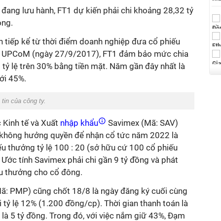
u đang lưu hành, FT1 dự kiến phải chi khoảng 28,32 tỷ
ông.
ên tiếp kể từ thời điểm doanh nghiệp đưa cổ phiếu
ờng UPCoM (ngày 27/9/2017), FT1 đảm bảo mức chia
tỷ lệ trên 30% bằng tiền mặt. Năm gần đây nhất là
tới 45%.
 tin của công ty.
 Kinh tế và Xuất
nhập khẩu
Savimex (Mã: SAV)
h không hưởng quyền để nhận cổ tức năm 2022 là
u thưởng tỷ lệ 100 : 20 (sở hữu cứ 100 cổ phiếu
 Ước tính Savimex phải chi gần 9 tỷ đồng và phát
́u thưởng cho cổ đông.
: PMP) cũng chốt 18/8 là ngày đăng ký cuối cùng
 tỷ lệ 12% (1.200 đồng/cp). Thời gian thanh toán là
̉ là 5 tỷ đồng. Trong đó, với việc nắm giữ 43%, Đạm