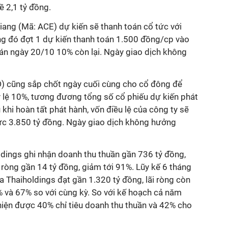
̀ 2,1 tỷ đồng.
ng (Mã: ACE) dự kiến sẽ thanh toán cổ tức với
rong đó đợt 1 dự kiến thanh toán 1.500 đồng/cp vào
oán ngày 20/10 10% còn lại. Ngày giao dịch không
ũng sắp chốt ngày cuối cùng cho cổ đông để
u tỷ lệ 10%, tương đương tổng số cổ phiếu dự kiến phát
u khi hoàn tất phát hành, vốn điều lệ của công ty sẽ
ức 3.850 tỷ đồng. Ngày giao dịch không hưởng
ldings ghi nhận doanh thu thuần gần 736 tỷ đồng,
ãi ròng gần 14 tỷ đồng, giảm tới 91%. Lũy kế 6 tháng
a Thaiholdings đạt gần 1.320 tỷ đồng, lãi ròng còn
50% và 67% so với cùng kỳ. So với kế hoạch cả năm
hiện được 40% chỉ tiêu doanh thu thuần và 42% cho