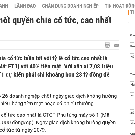
OANH
LÃNH ĐẠO
CHÂN DUNG DOANH NGHIỆP
TIN HOẠT ĐỘN
T
́t quyền chia cổ tức, cao nhất
cổ tức tuần tới với tỷ lệ cổ tức cao nhất là
: FT1) với 40% tiền mặt. Với xấp xỉ 7,08 triệu
T1 dự kiến phải chi khoảng hơn 28 tỷ đồng để
ó 26 doanh nghiệp chốt ngày giao dịch không hưởng
hiếu, bằng tiền mặt hoặc cổ phiếu thưởng.
 cổ tức cao nhất là
CTCP Phụ tùng máy số 1 (Mã:
ặt (4.000 đồng/cp). Ngày giao dịch không hưởng quyền
 cổ tức từ ngày 20/9.