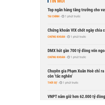
TIN MỚI
Top ngân hàng tăng trưởng cho v
TÀI CHÍNH
-
1 phút trước
Chứng khoán VIX chốt ngày chia c
CHỨNG KHOÁN
-
1 phút trước
DMX hút gần 700 tỷ đồng vốn ngoạ
CHỨNG KHOÁN
-
1 phút trước
Chuyên gia Phạm Xuân Hoè chỉ ra 
còn 'tắc nghẽn'
THỜI SỰ
-
1 phút trước
VNPT nắm giữ hơn 62.000 tỷ đồn
DOANH NGHIỆP
-
1 phút trước