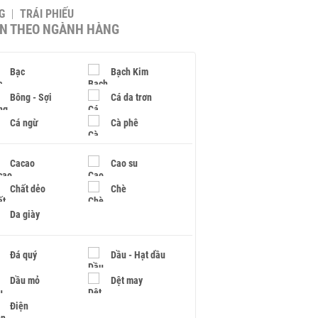
G
TRÁI PHIẾU
IN THEO NGÀNH HÀNG
Bạc
Bạch Kim
Bông - Sợi
Cá da trơn
Cá ngừ
Cà phê
Cacao
Cao su
Chất dẻo
Chè
Da giày
Đá quý
Dầu - Hạt dầu
Dầu mỏ
Dệt may
Điện