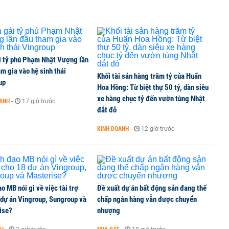
 cổ phiếu CTG để sở hữu tối thiểu 65% VietinBank?
i tỷ phú Phạm Nhật Vượng lần
ta Việt Nam vượt mốc 1 tỷ USD
m gia vào hệ sinh thái
Khối tài sản hàng trăm tỷ của Huấn
up
Hoa Hồng: Từ biệt thự 50 tỷ, dàn siêu
xe hàng chục tỷ đến vườn tùng Nhật
OANH
-
17 giờ trước
đắt đỏ
cổ phiếu, tăng vốn lên gần 77.800 tỷ
KINH DOANH
-
12 giờ trước
o MB nói gì về việc tài trợ
Đề xuất dự án bất động sản đang thế
 dự án Vingroup, Sungroup và
chấp ngân hàng vẫn được chuyển
ise?
nhượng