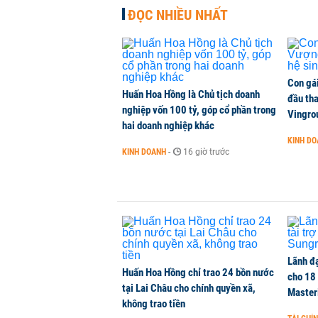
ĐỌC NHIỀU NHẤT
NHNN cần tăng nắm giữ bao nhiêu
CHỨNG KHOÁN
-
1 phút trước
Con gá
Huấn Hoa Hồng là Chủ tịch doanh
Xuất khẩu linh kiện ô tô của Toyo
đầu tha
nghiệp vốn 100 tỷ, góp cổ phần trong
Vingro
KINH DOANH
-
1 phút trước
hai doanh nghiệp khác
KINH D
KINH DOANH
-
16 giờ trước
BIDV sắp phát hành gần 500 triệu 
TÀI CHÍNH
-
1 phút trước
Lãnh đạ
Huấn Hoa Hồng chỉ trao 24 bồn nước
cho 18
tại Lai Châu cho chính quyền xã,
Master
không trao tiền