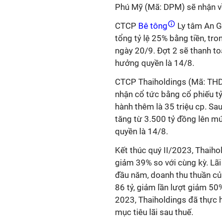
Phú Mỹ (Mã: DPM) sẽ nhận vê
CTCP
Bê tông
Ly tâm An Gia
tổng tỷ lệ 25% bằng tiền, t
ngày 20/9. Đợt 2 sẽ thanh t
hưởng quyền là 14/8.
CTCP Thaiholdings (Mã: THD) c
nhận cổ tức bằng cổ phiế
hành thêm là 35 triệu cp. Sa
tăng từ 3.500 tỷ đồng lên m
quyền là 14/8.
Kết thúc quý II/2023, Thaiho
giảm 39% so với cùng kỳ. L
đầu năm, doanh thu thuần củ
86 tỷ, giảm lần lượt giảm 
2023, Thaiholdings đã thực 
mục tiêu lãi sau thuế.