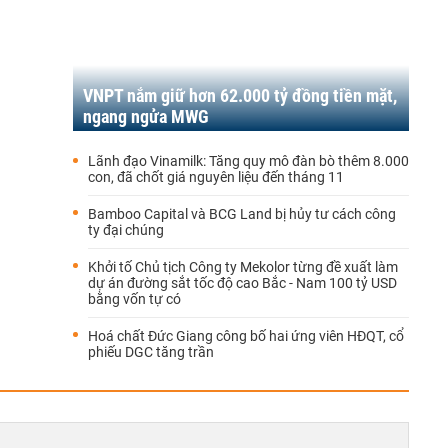
VNPT nắm giữ hơn 62.000 tỷ đồng tiền mặt,
ngang ngửa MWG
Lãnh đạo Vinamilk: Tăng quy mô đàn bò thêm 8.000
con, đã chốt giá nguyên liệu đến tháng 11
Bamboo Capital và BCG Land bị hủy tư cách công
ty đại chúng
Khởi tố Chủ tịch Công ty Mekolor từng đề xuất làm
dự án đường sắt tốc độ cao Bắc - Nam 100 tỷ USD
bằng vốn tự có
Hoá chất Đức Giang công bố hai ứng viên HĐQT, cổ
phiếu DGC tăng trần