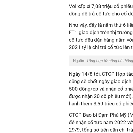
Với xấp xỉ 7,08 triệu cổ phiế
đồng để trả cổ tức cho cổ đ
Như vậy, đây là năm thứ 6 li
FT1 giao dịch trên thị trư
cổ tức đều đặn hàng năm với 
2021 tỷ lệ chi trả cổ tức lên 
Nguồn:
Tổng hợp từ công bố thông
Ngày 14/8 tới, CTCP Hợp tác
cũng sẽ chốt ngày giao dịc
500 đồng/cp và nhận cổ phiế
được nhận 20 cổ phiếu mới).
hành thêm 3,59 triệu cổ phiê
CTCP Bao bì Đạm Phú Mỹ (Mã
để nhận cổ tức năm 2022 với
29/9, tổng số tiền cần chi tra