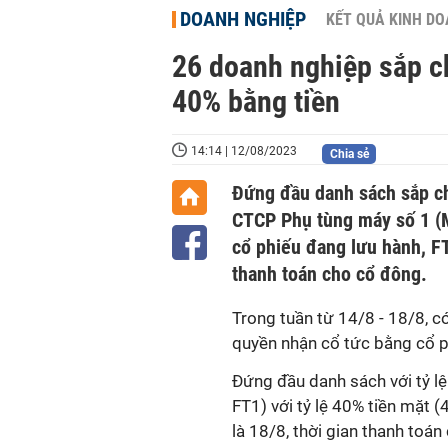
DOANH NGHIỆP
KẾT QUẢ KINH D
26 doanh nghiệp sắp chô
40% bằng tiền
14:14 | 12/08/2023
Chia sẻ
Đứng đầu danh sách sắp chia 
CTCP Phụ tùng máy số 1 (Mã
cổ phiếu đang lưu hành, F
thanh toán cho cổ đông.
Trong tuần từ 14/8 - 18/8, c
quyền nhận cổ tức bằng cổ p
Đứng đầu danh sách với tỷ lệ
FT1) với tỷ lệ 40% tiền m
là 18/8, thời gian thanh toán