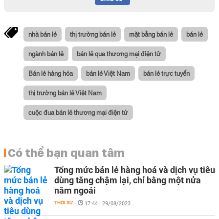
nhà bán lẻ
thị trường bán lẻ
mặt bằng bán lẻ
bán lẻ
ngành bán lẻ
bán lẻ qua thương mại điện tử
Bán lẻ hàng hóa
bán lẻ Việt Nam
bán lẻ trực tuyến
thị trường bán lẻ Việt Nam
cuộc đua bán lẻ thương mại điện tử
Có thể bạn quan tâm
Tổng mức bán lẻ hàng hoá và dịch vụ tiêu
dùng tăng chậm lại, chỉ bằng một nửa
năm ngoái
THỜI SỰ
-
17:44 | 29/08/2023