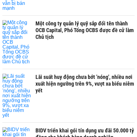
Một công ty quản lý quỹ sắp đổi tên thành
OCB Capital, Phó Tổng OCBS được đề cử làm
Chủ tịch
Lãi suất huy động chưa bớt 'nóng', nhiều nơi
xuất hiện ngưỡng trên 9%, vượt xa biểu niêm
yết
BIDV triển khai gói tín dụng ưu đãi 50.000 tỷ