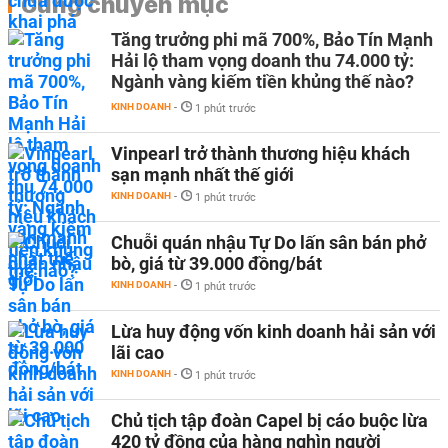
Cùng chuyên mục
Tăng trưởng phi mã 700%, Bảo Tín Mạnh
Hải lộ tham vọng doanh thu 74.000 tỷ:
Ngành vàng kiếm tiền khủng thế nào?
KINH DOANH
-
1 phút trước
Vinpearl trở thành thương hiệu khách
sạn mạnh nhất thế giới
KINH DOANH
-
1 phút trước
Chuỗi quán nhậu Tự Do lấn sân bán phở
bò, giá từ 39.000 đồng/bát
KINH DOANH
-
1 phút trước
Lừa huy động vốn kinh doanh hải sản với
lãi cao
KINH DOANH
-
1 phút trước
Chủ tịch tập đoàn Capel bị cáo buộc lừa
420 tỷ đồng của hàng nghìn người