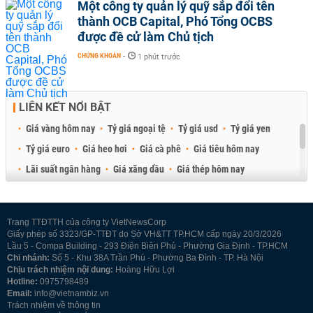
Một công ty quản lý quỹ sắp đổi tên
thành OCB Capital, Phó Tổng OCBS
được đề cử làm Chủ tịch
CHỨNG KHOÁN
-
1 phút trước
LIÊN KẾT NỔI BẬT
Giá vàng hôm nay
Tỷ giá ngoại tệ
Tỷ giá usd
Tỷ giá yen
Tỷ giá euro
Giá heo hơi
Giá cà phê
Giá tiêu hôm nay
Lãi suất ngân hàng
Giá xăng dầu
Giá thép hôm nay
Giá sầu riêng
Giá thịt heo
Giá gạo
Giá cao su
Best Retail Brokers
Diễn đàn đầu tư Việt Nam 2026
Trang TTĐTTH của công ty VietNewsCorp
Giấy phép số 3323/GP-TTĐT do Sở VH&TT TP.HCM cấp ngày 20/3/2026
Lầu 5 - Compa Building - 293 Điện Biên Phủ - Phường Gia Định - TP.HCM
Chi nhánh:
Số 5 - Khu 38A Trần Phú - Phường Ba Đình - TP. Hà Nội
Chịu trách nhiệm nội dung:
Hoàng Hữu Lợi
Hotline:
0975798489
Email:
info@vietnambiz.vn
Trách nhiệm về thông tin