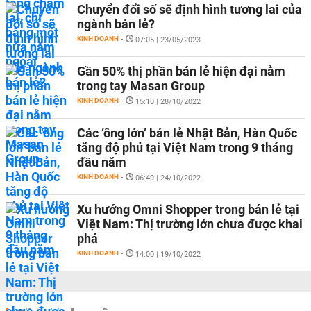
Chuyển đổi số sẽ định hình tương lai của
ngành bán lẻ?
KINH DOANH
-
07:05 | 23/05/2023
Gần 50% thị phần bán lẻ hiện đại nằm
trong tay Masan Group
KINH DOANH
-
15:10 | 28/10/2022
Các ‘ông lớn’ bán lẻ Nhật Bản, Hàn Quốc
tăng độ phủ tại Việt Nam trong 9 tháng
đầu năm
KINH DOANH
-
06:49 | 24/10/2022
Xu hướng Omni Shopper trong bán lẻ tại
Việt Nam: Thị trường lớn chưa được khai
phá
KINH DOANH
-
14:00 | 19/10/2022