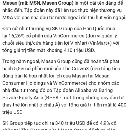
Masan (mã: MSN, Masan Group)
là một cái tên đáng để
nhắc đến. Tập đoàn này đã liên tục thực hiện thương vụ
M&A với các nhà đầu tư nước ngoài để thu hút vốn ngoại.
Đơn cử như thương vụ SK Group của Hàn Quốc mua
lại 16,26% cổ phần của VinCommerce (đơn vị quản lý
chuỗi siêu thị/cửa hàng tiện lợi VinMart/VinMart+) với
tổng giá trị tiền mặt khoảng 410 triệu USD.
Trong năm ngoái, Masan Group cũng đã hoàn tất phát
hành 5,5% cổ phần mới của The CrownX (nền tảng tiêu
dùng bán lẻ hợp nhất lợi ích của Masan tại Masan
Consumer Holdings và WinCommerce) cho nhóm các
nhà đầu tư trong đó có Tập đoàn Alibaba và Baring
Private Equity Asia (BPEA - một trong những quỹ đầu tư
thay thế lớn nhất ở châu Á) với tổng giá trị tiền mặt là 400
triệu USD.
SK Group tiếp tục chi ra 340 triệu USD để có 4,9% cổ