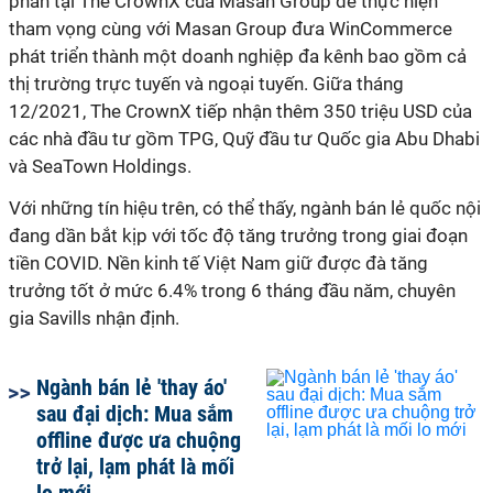
phần tại The CrownX của Masan Group để thực hiện
tham vọng cùng với Masan Group đưa WinCommerce
phát triển thành một doanh nghiệp đa kênh bao gồm cả
thị trường trực tuyến và ngoại tuyến. Giữa tháng
12/2021, The CrownX tiếp nhận thêm 350 triệu USD của
các nhà đầu tư gồm TPG, Quỹ đầu tư Quốc gia Abu Dhabi
và SeaTown Holdings.
Với những tín hiệu trên, có thể thấy, ngành bán lẻ quốc nội
đang dần bắt kịp với tốc độ tăng trưởng trong giai đoạn
tiền COVID. Nền kinh tế Việt Nam giữ được đà tăng
trưởng tốt ở mức 6.4% trong 6 tháng đầu năm, chuyên
gia Savills nhận định.
Ngành bán lẻ 'thay áo'
sau đại dịch: Mua sắm
offline được ưa chuộng
trở lại, lạm phát là mối