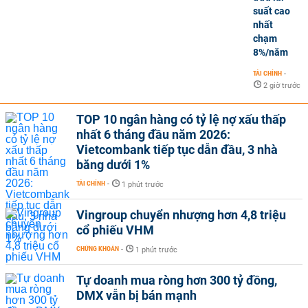
suất cao
nhất
chạm
8%/năm
TÀI CHÍNH
-
2 giờ trước
TOP 10 ngân hàng có tỷ lệ nợ xấu thấp
nhất 6 tháng đầu năm 2026:
Vietcombank tiếp tục dẫn đầu, 3 nhà
băng dưới 1%
TÀI CHÍNH
-
1 phút trước
Vingroup chuyển nhượng hơn 4,8 triệu
cổ phiếu VHM
CHỨNG KHOÁN
-
1 phút trước
Tự doanh mua ròng hơn 300 tỷ đồng,
DMX vẫn bị bán mạnh