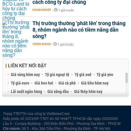
cách công ty đại chúng
DOANH NGHIỆP
-
1 giờ trước
Thị trường thường ‘phất lên’ trong tháng
8, nhóm ngành nào có tiềm năng dẫn
sóng?
CHỨNG KHOÁN
-
1 giờ trước
LIÊN KẾT NỔI BẬT
Giá vàng hôm nay
Tỷ giá ngoại tệ
Tỷ giá usd
Tỷ giá yen
Tỷ giá euro
Giá heo hơi
Giá cà phê
Giá tiêu hôm nay
Lãi suất ngân hàng
Giá xăng dầu
Giá thép hôm nay
Giá sầu riêng
Giá thịt heo
Giá gạo
Giá cao su
Best Retail Brokers
Diễn đàn đầu tư Việt Nam 2026
Trang TTĐTTH của công ty VietNewsCorp
Giấy phép số 3323/GP-TTĐT do Sở VH&TT TP.HCM cấp ngày 20/3/2026
Lầu 5 - Compa Building - 293 Điện Biên Phủ - Phường Gia Định - TP.HCM
Chi nhánh:
Số 5 - Khu 38A Trần Phú - Phường Ba Đình - TP. Hà Nội