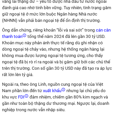
vãng lai thặng dư – yếu tố được nhà đầu tư nước ngoài
đánh giá cao nhờ tính bền vững. Tuy nhiên, tình trạng găm
giữ ngoại tệ ở mức lớn buộc Ngân hàng Nhà nước
(NHNN) vẫn phải bán ngoại tệ để ổn định thị trường.
Ông dẫn chứng, riêng khoản “lỗi và sai sót” trong
cán cân
thanh toán
tổng thể năm 2024 đã lên gần 30 tỷ USD.
Khoản mục này phản ánh thực tế rằng dù ghi nhận có
dòng ngoại tệ chảy vào, nhưng hệ thống ngân hàng lại
không mua được lượng ngoại tệ tương ứng, cho thấy
ngoại tệ đã bị rò rỉ ra ngoài và bị găm giữ bởi các chủ thể
trên thị trường. Con số gần 30 tỷ USD này đã tạo ra áp lực
rất lớn lên tỷ giá.
Ngoài ra, theo ông Linh, nguồn cung ngoại tệ của Việt
Nam phần lớn đến từ
xuất khẩu
nhưng lại chủ yếu do
khu vực
FDI
đảm nhiệm, chiếm gần 80% kim ngạch và
gần như toàn bộ thặng dư thương mại. Ngược lại, doanh
nghiệp trong nước vẫn nhập siêu.