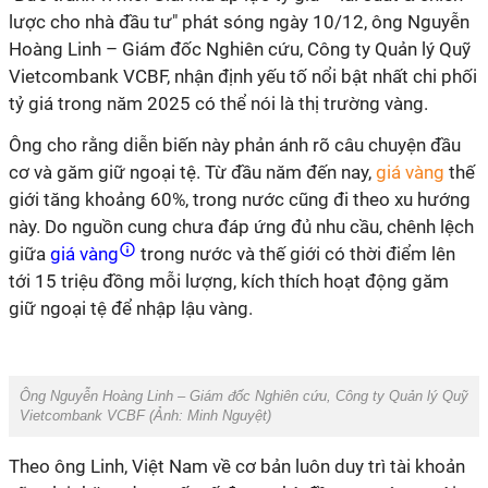
lược cho nhà đầu tư" phát sóng ngày 10/12, ông Nguyễn
Hoàng Linh – Giám đốc Nghiên cứu, Công ty Quản lý Quỹ
Vietcombank VCBF, nhận định yếu tố nổi bật nhất chi phối
tỷ giá trong năm 2025 có thể nói là thị trường vàng.
Ông cho rằng diễn biến này phản ánh rõ câu chuyện đầu
cơ và găm giữ ngoại tệ. Từ đầu năm đến nay,
giá vàng
thế
giới tăng khoảng 60%, trong nước cũng đi theo xu hướng
này. Do nguồn cung chưa đáp ứng đủ nhu cầu, chênh lệch
giữa
giá vàng
trong nước và thế giới có thời điểm lên
tới 15 triệu đồng mỗi lượng, kích thích hoạt động găm
giữ ngoại tệ để nhập lậu vàng.
Ông Nguyễn Hoàng Linh – Giám đốc Nghiên cứu, Công ty Quản lý Quỹ
Vietcombank VCBF (Ảnh:
Minh Nguyệt)
Theo ông Linh, Việt Nam về cơ bản luôn duy trì tài khoản