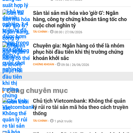
Sàn tài sản mã hóa vào 'giờ G': Ngân
hàng, công ty chứng khoán tăng tốc cho
cuộc chơi nghìn tỷ
TÀI CHÍNH
-
08:00 | 27/06/2026
Chuyên gia: Ngân hàng có thể là nhóm
phục hồi đầu tiên khi thị trường chứng
khoán khởi sắc
CHỨNG KHOÁN
-
09:56 | 26/06/2026
Cùng chuyên mục
Chủ tịch Vietcombank: Không thể quản
lý rủi ro tài sản mã hóa theo cách truyền
thống
TÀI CHÍNH
-
1 phút trước