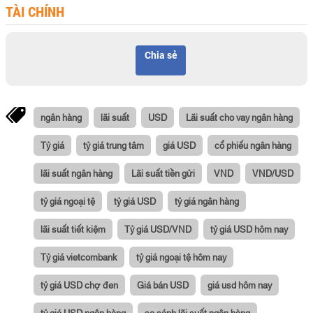
TÀI CHÍNH
Chia sẻ
ngân hàng
lãi suất
USD
Lãi suất cho vay ngân hàng
Tỷ giá
tỷ giá trung tâm
giá USD
cổ phiếu ngân hàng
lãi suất ngân hàng
Lãi suất tiền gửi
VND
VND/USD
tỷ giá ngoại tệ
tỷ giá USD
tỷ giá ngân hàng
lãi suất tiết kiệm
Tỷ giá USD/VND
tỷ giá USD hôm nay
Tỷ giá vietcombank
tỷ giá ngoại tệ hôm nay
tỷ giá USD chợ đen
Giá bán USD
giá usd hôm nay
tỷ giá USD ngân hàng
so sánh lãi suất ngân hàng