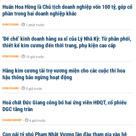
Huấn Hoa Hồng là Chủ tịch doanh nghiệp vốn 100 tỷ, góp cổ
phần trong hai doanh nghiệp khác
KINH DOANH
-
1 phút trước
'Đế chế’ kinh doanh hàng xa xỉ của Lý Nhã Kỳ: Từ phân phối,
thiết kế kim cương đến thời trang, phụ kiện cao cấp
KINH DOANH
-
10 giờ trước
Hãng kim cương tài trợ vương miện cho các cuộc thi hoa
hậu thông báo ngừng hoạt động
KINH DOANH
-
5 giờ trước
Hoá chất Đức Giang công bố hai ứng viên HĐQT, cổ phiếu
DGC tăng trần
DOANH NGHIỆP
-
4 giờ trước
Con gái tỷ phú Phạm Nhật Vượng lần đầu tham gia vào hệ