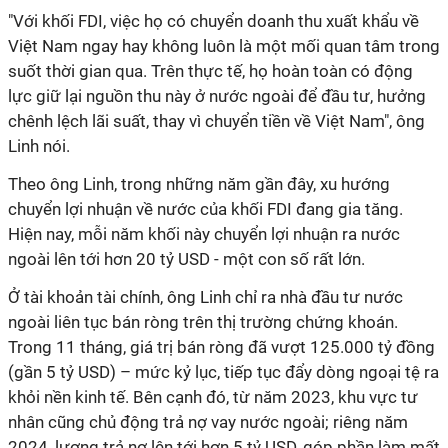
"Với khối FDI, việc họ có chuyển doanh thu xuất khẩu về
Việt Nam ngay hay không luôn là một mối quan tâm trong
suốt thời gian qua. Trên thực tế, họ hoàn toàn có động
lực giữ lại nguồn thu này ở nước ngoài để đầu tư, hưởng
chênh lệch lãi suất, thay vì chuyển tiền về Việt Nam", ông
Linh nói.
Theo ông Linh, trong những năm gần đây, xu hướng
chuyển lợi nhuận về nước của khối FDI đang gia tăng.
Hiện nay, mỗi năm khối này chuyển lợi nhuận ra nước
ngoài lên tới hơn 20 tỷ USD - một con số rất lớn.
Ở tài khoản tài chính, ông Linh chỉ ra nhà đầu tư nước
ngoài liên tục bán ròng trên thị trường chứng khoán.
Trong 11 tháng, giá trị bán ròng đã vượt 125.000 tỷ đồng
(gần 5 tỷ USD) – mức kỷ lục, tiếp tục đẩy dòng ngoại tệ ra
khỏi nền kinh tế. Bên cạnh đó, từ năm 2023, khu vực tư
nhân cũng chủ động trả nợ vay nước ngoài; riêng năm
2024, lượng trả nợ lên tới hơn 5 tỷ USD, góp phần làm mất