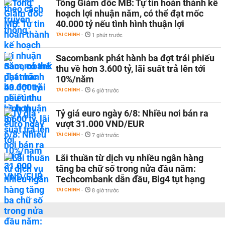
Tổng Giám đốc MB: Tự tin hoàn thành kế
hoạch lợi nhuận năm, có thể đạt mốc
40.000 tỷ nếu tình hình thuận lợi
TÀI CHÍNH
-
1 phút trước
Sacombank phát hành ba đợt trái phiếu
thu về hơn 3.600 tỷ, lãi suất trả lên tới
10%/năm
TÀI CHÍNH
-
6 giờ trước
Tỷ giá euro ngày 6/8: Nhiều nơi bán ra
vượt 31.000 VND/EUR
TÀI CHÍNH
-
7 giờ trước
Lãi thuần từ dịch vụ nhiều ngân hàng
tăng ba chữ số trong nửa đầu năm:
Techcombank dẫn đầu, Big4 tụt hạng
TÀI CHÍNH
-
8 giờ trước