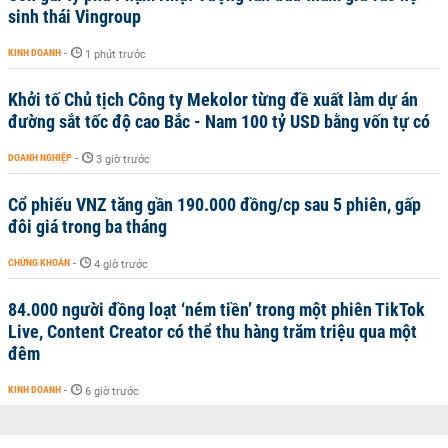
sinh thái Vingroup
KINH DOANH
-
1 phút trước
Khởi tố Chủ tịch Công ty Mekolor từng đề xuất làm dự án
đường sắt tốc độ cao Bắc - Nam 100 tỷ USD bằng vốn tự có
DOANH NGHIỆP
-
3 giờ trước
Cổ phiếu VNZ tăng gần 190.000 đồng/cp sau 5 phiên, gấp
đôi giá trong ba tháng
CHỨNG KHOÁN
-
4 giờ trước
84.000 người đồng loạt ‘ném tiền’ trong một phiên TikTok
Live, Content Creator có thể thu hàng trăm triệu qua một
đêm
KINH DOANH
-
6 giờ trước