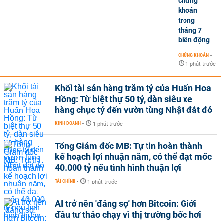
chứng
khoán
trong
tháng 7
biến động
CHỨNG KHOÁN
-
1 phút trước
Khối tài sản hàng trăm tỷ của Huấn Hoa
Hồng: Từ biệt thự 50 tỷ, dàn siêu xe
hàng chục tỷ đến vườn tùng Nhật đắt đỏ
KINH DOANH
-
1 phút trước
Tổng Giám đốc MB: Tự tin hoàn thành
kế hoạch lợi nhuận năm, có thể đạt mốc
40.000 tỷ nếu tình hình thuận lợi
TÀI CHÍNH
-
1 phút trước
AI trở nên 'đáng sợ' hơn Bitcoin: Giới
đầu tư tháo chạy vì thị trường bốc hơi