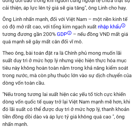
đồng dồi dào trong khi nguồn cung ngoại tệ chưa thật sự
cải thiện, áp lực lên tỷ giá sẽ gia tăng", ông Linh cho hay.
Ông Linh nhấn mạnh, đối với Việt Nam – một nền kinh tế
có độ mở rất cao, với tổng kim ngạch xuất
nhập khẩu
tương đương gần 200%
GDP
– nếu đồng VND mất giá
quá mạnh sẽ gây mất cân đối vĩ mô.
Theo ông, bài toán đặt ra là Chính phủ mong muốn lãi
suất duy trì ở mức hợp lý nhưng việc hiện thực hóa mục
tiêu này không hoàn toàn nằm trong khả năng kiểm soát
trong nước, mà còn phụ thuộc lớn vào sự dịch chuyển của
dòng vốn toàn cầu.
"Nếu trong tương lai xuất hiện các yếu tố tích cực khiến
dòng vốn quốc tế quay trở lại Việt Nam mạnh mẽ hơn, khi
đó lãi suất có thể được duy trì ở mức hợp lý, thanh khoản
tiền đồng dồi dào và áp lực tỷ giá không quá cao ", ông
nhấn mạnh.