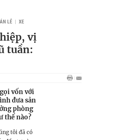
BÁN LẺ
XE
hiệp, vị
ũ tuần:
gọi vốn với
ình đưa sản
ưởng phòng
ư thế nào?
úng tôi đã có