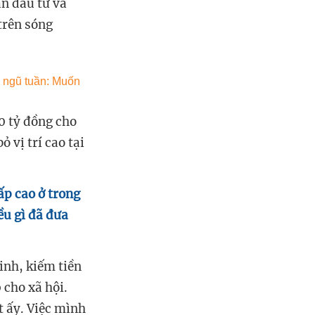
n đầu tư và
trên sóng
0 tỷ đồng cho
 vị trí cao tại
ấp cao ở trong
ều gì đã đưa
inh, kiếm tiền
 cho xã hội.
 ấy. Việc mình