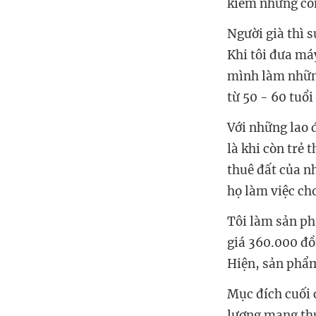
kiếm những cô
Người già thì 
Khi tôi đưa má
mình làm những
từ 50 - 60 tuổi 
Với những lao đ
là khi còn trẻ 
thuê đất của nh
họ làm việc ch
Tôi làm sản phẩ
giá 360.000 đồ
Hiện, sản phẩm
Mục đích cuối 
lượng mang thư