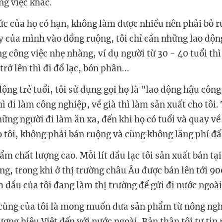
ng việc khác.
sức của họ có hạn, không làm được nhiều nên phải bỏ 
y của mình vào đồng ruộng, tôi chỉ cần những lao động
 công việc nhẹ nhàng, ví dụ người từ 30 - 40 tuổi thì
trở lên thì đi đổ lạc, bón phân...
ộng trẻ tuổi, tôi sử dụng gọi họ là "lao động hậu công
thì đi làm công nghiệp, về già thì làm sản xuất cho tôi.
ững người đi làm ăn xa, đến khi họ có tuổi và quay về t
o tôi, không phải bán ruộng và cũng không lãng phí đấ
m chất lượng cao. Mỗi lít dầu lạc tôi sản xuất bán tạ
ng, trong khi ở thị trường châu Âu được bán lên tới 9
 dầu của tôi đang làm thị trường để gửi đi nước ngoài
cùng của tôi là mong muốn đưa sản phẩm từ nông ngh
ơng hiệu Việt đến với nước ngoài. Bản thân tôi tự tin