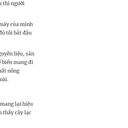
u thì người
g máy của mình
đó tôi bắt đầu
guyên liệu, sản
ế biến mang đi
uất nông
oài.
 mang lại hiệu
n thấy cây lạc