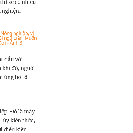
thì sẽ có nhiều
nh nghiệm
t đầu với
 khi đó, người
i ủng hộ tôi
iệp. Đó là máy
lũy kiến thức,
ới điều kiện