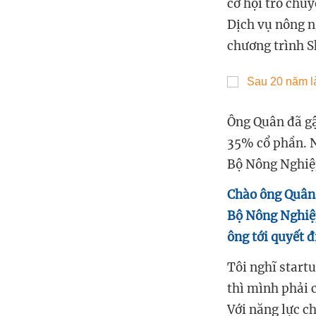
cơ hội trò chu
Dịch vụ nông n
chương trình S
Ông Quân đã gậ
35% cổ phần. Nh
Bộ Nông Nghiệp
Chào ông Quân, 
Bộ Nông Nghiệp
ông tới quyết 
Tôi nghĩ start
thì mình phải c
Với năng lực c