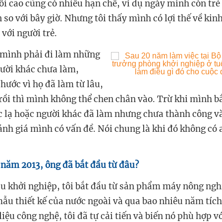
ổi cao cũng có nhiều hạn chế, ví dụ ngày mình còn trẻ 
 so với bây giờ. Nhưng tôi thấy mình có lợi thế về ki
với người trẻ.
 mình phải đi làm những
gười khác chưa làm,
hước vì họ đã làm từ lâu,
rồi thì mình không thể chen chân vào. Trừ khi mình bắ
 lạ hoặc người khác đã làm nhưng chưa thành công và
ánh giá mình có vấn đề. Nói chung là khi đó không có a
 năm 2013, ông đã bắt đầu từ đâu?
 khởi nghiệp, tôi bắt đầu từ sản phẩm máy nông ngh
ẫu thiết kế của nước ngoài và qua bao nhiêu năm tích 
liệu công nghệ, tôi đã tự cải tiến và biến nó phù hợp v