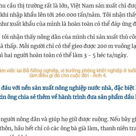
hu cầu thị trường rất là lớn, Việt Nam sản xuất chỉ đ
khi nhập khẩu lên tới 260.000 tấn/năm. Tôi nhận thấ
như xuất khẩu của mình là hoàn toàn có thể đáp ứng 
, tôi nhận thấy nông dân của mình chỉ sản xuất thủ c
uả thấp. Mỗi người chỉ có thể gieo được 200 m vuông 
ì hai người hoàn toàn có thể làm 3 - 5 héc ta/ngày.
 đáu với nền sản xuất nông nghiệp nước nhà, đặc biệt 
in ông chia sẻ thêm về hành trình đưa sản phẩm dầu l
i người nông dân và giúp họ giữ được ruộng. Nếu bây g
hôn, hầu hết chỉ có các ông bà già làm, thanh niên tra