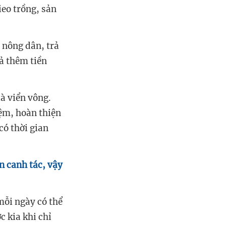
ieo trồng, sản
 nông dân, trả
rả thêm tiền
à viển vông.
iệm, hoàn thiện
có thời gian
n canh tác, vậy
mỗi ngày có thể
c kia khi chỉ