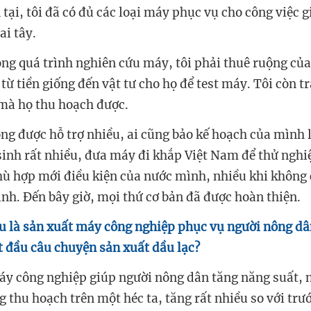
tại, tôi đã có đủ các loại máy phục vụ cho công việc g
ai tây.
ong quá trình nghiên cứu máy, tôi phải thuê ruộng của
 từ tiền giống đến vật tư cho họ để test máy. Tôi còn t
mà họ thu hoạch được.
ông được hỗ trợ nhiều, ai cũng bảo kế hoạch của mình l
 sinh rất nhiều, đưa máy đi khắp Việt Nam để thử ngh
ù hợp mới điều kiện của nước mình, nhiều khi không 
ình. Đến bây giờ, mọi thứ cơ bản đã được hoàn thiện.
u là sản xuất máy công nghiệp phục vụ người nông dâ
t đầu câu chuyện sản xuất dầu lạc?
áy công nghiệp giúp người nông dân tăng năng suất, 
g thu hoạch trên một héc ta, tăng rất nhiều so với trướ