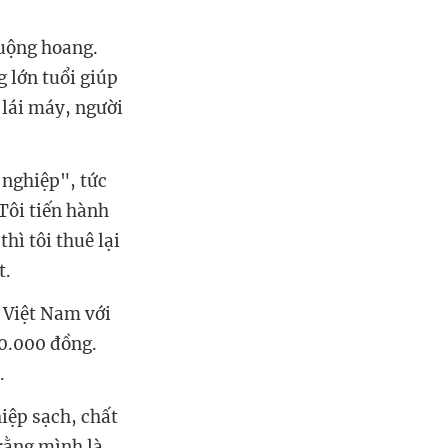
ruộng hoang.
 lớn tuổi giúp
 lái máy, người
 nghiệp", tức
 Tôi tiến hành
hì tôi thuê lại
t.
i Việt Nam với
00.000 đồng.
.
iệp sạch, chất
 rằng mình là