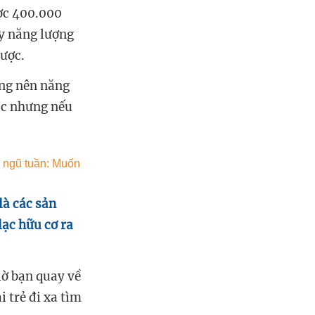
ược 400.000
y năng lượng
được.
ông nên năng
lạc nhưng nếu
là các sản
ạc hữu cơ ra
iờ bạn quay về
i trẻ đi xa tìm