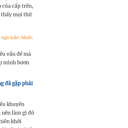
 của cấp trên,
 thấy mọi thứ
iều vấn đề mà
 tự mình bươn
ng đã gặp phải
đều khuyên
 nên làm gì đó
hiên khởi