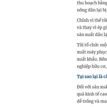
thu hoạch bằng
nông dân lại bị
Chính vì thế t
và thay vì ép g
sản xuất dầu l
Tôi tổ chức mộ
xuất máy phục 
xuất khẩu. Bên
nghiệp hữu cơ,
Tại sao lại là c
Đối với sản xuấ
quả kinh tế ca
dễ trồng và man