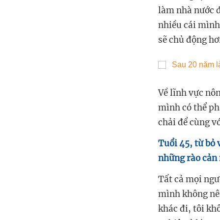
làm nhà nước đ
nhiều cái mình
sẽ chủ động hơ
Về lĩnh vực nô
mình có thể ph
chải để cùng vớ
Tuổi 45, từ bỏ
những rào cản
Tất cả mọi ngư
mình không nên
khác đi, tôi k