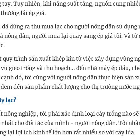
 tay. Tuy nhiên, khi năng suất tăng, nguồn cung nhiề
 thương lái ép giá.
ôi đã đứng ra thu mua lạc cho người nông dân sử dụn
iá nông dân, người mua lại quay sang ép giá tôi. Và từ 
ạc.
t quy trình sản xuất khép kín từ việc xây dựng vùng n
vụ gieo trồng và thu hoạch... đến nhà máy ép dầu, ch
 cạnh đó, tôi cùng với người nông dân thực hiện sản x
 đem đến sản phẩm chất lượng cho thị trường nước ng
ây lạc?
t nông nghiệp, tôi phải xác định loại cây trồng nào sẽ
o nhất cho đối tác của mình - người nông dân. Tôi nhậ
g lại lợi ích kinh tế lớn hơn rất nhiều so với cây lúa.