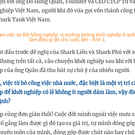
yện với ông Đỗ Hồng Quân, Founder và CEO CTCP Tư vấ
ghiệp Việt Nam, người khi đó vừa gọi vốn thành công 
hark Tank Việt Nam.
t đầu trước đề nghị của Shark Liên và Shark Phú với 1
ưng trên tất cả, câu chuyện khởi nghiệp sau khi rời bỏ
 của ông Quân đã thu hút sự chú ý của nhiều người.
việc từ bỏ công việc nhà nước, đặc biệt là một vị trí c
 để khởi nghiệp có lẽ không ít người dám làm, vậy đi
định?
up cũng đơn giản thôi! Cuộc đời mình ngoài việc mưu s
ố gắng làm được gì đó tạo ra giá trị, tự mình đóng góp
huyên môn của mình, đóng góp được chút nào hay chút