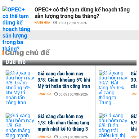
OPEC+ có thể tạm dừng kế hoạch tăng
sản lượng trong ba tháng?
HÀNG HÓA
-
08:03 | 29/07/2026
Cùng chủ đề
Dầu mỏ
Giá xăng dầu hôm nay
Giá
3/8: Giảm khoảng 5% khi
30/7
Mỹ trì hoãn tấn công Iran
căng
HÀNG HÓA
-
HÀNG
08:05 | 03/08/2026
Giá xăng dầu hôm nay
Giá
1/8: Ghi nhận tháng tăng
6/8
mạnh nhất kể từ tháng 3
khi 
HÀNG HÓA
-
HÀNG
08:09 | 01/08/2026