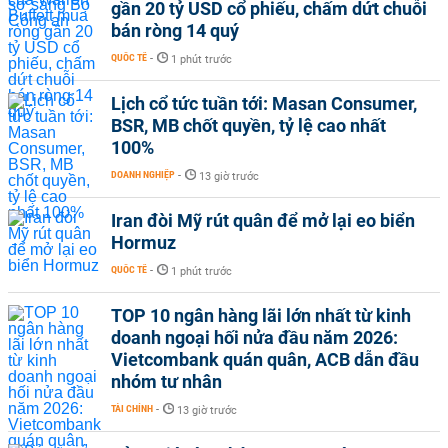
gần 20 tỷ USD cổ phiếu, chấm dứt chuỗi
bán ròng 14 quý
QUỐC TẾ
-
1 phút trước
Lịch cổ tức tuần tới: Masan Consumer,
BSR, MB chốt quyền, tỷ lệ cao nhất
100%
DOANH NGHIỆP
-
13 giờ trước
Iran đòi Mỹ rút quân để mở lại eo biển
Hormuz
QUỐC TẾ
-
1 phút trước
TOP 10 ngân hàng lãi lớn nhất từ kinh
doanh ngoại hối nửa đầu năm 2026:
Vietcombank quán quân, ACB dẫn đầu
nhóm tư nhân
TÀI CHÍNH
-
13 giờ trước