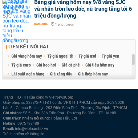
Bảng giá vàng hôm nay 9/8 vàng SJC
và nhẫn tròn leo dốc, nữ trang tăng tới 6
triệu đồng/lượng
HÀNG HÓA
-
1 phút trước
LIÊN KẾT NỔI BẬT
Giá vàng hôm nay
Tỷ giá ngoại tệ
Tỷ giá usd
Tỷ giá yen
Tỷ giá euro
Giá heo hơi
Giá cà phê
Giá tiêu hôm nay
Lãi suất ngân hàng
Giá xăng dầu
Giá thép hôm nay
Giá sầu riêng
Giá thịt heo
Giá gạo
Giá cao su
Best Retail Brokers
Diễn đàn đầu tư Việt Nam 2026
Trang TTĐTTH của công ty VietNewsCorp
Giấy phép số 3323/GP-TTĐT do Sở VH&TT TP.HCM cấp ngày 20/3/2026
Lầu 5 - Compa Building - 293 Điện Biên Phủ - Phường Gia Định - TP.HCM
Chi nhánh:
Số 5 - Khu 38A Trần Phú - Phường Ba Đình - TP. Hà Nội
Chịu trách nhiệm nội dung:
Hoàng Hữu Lợi
Hotline:
0975798489
Email:
info@vietnambiz.vn
Trách nhiệm về thông tin