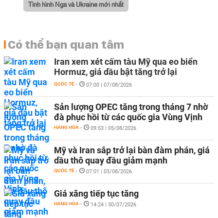
Tình hình Nga và Ukraine mới nhất
Có thể bạn quan tâm
Iran xem xét cấm tàu Mỹ qua eo biển
Hormuz, giá dầu bật tăng trở lại
QUỐC TẾ
-
07:00 | 07/08/2026
Sản lượng OPEC tăng trong tháng 7 nhờ
đà phục hồi từ các quốc gia Vùng Vịnh
HÀNG HÓA
-
09:53 | 05/08/2026
Mỹ và Iran sắp trở lại bàn đàm phán, giá
dầu thô quay đầu giảm mạnh
QUỐC TẾ
-
07:01 | 03/08/2026
Giá xăng tiếp tục tăng
HÀNG HÓA
-
14:24 | 30/07/2026