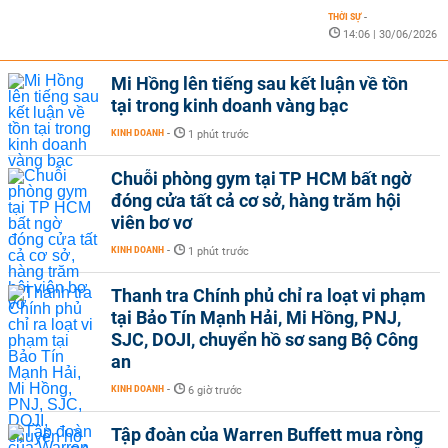
THỜI SỰ
-
14:06 | 30/06/2026
Mi Hồng lên tiếng sau kết luận về tồn
tại trong kinh doanh vàng bạc
KINH DOANH
-
1 phút trước
Chuỗi phòng gym tại TP HCM bất ngờ
đóng cửa tất cả cơ sở, hàng trăm hội
viên bơ vơ
KINH DOANH
-
1 phút trước
Thanh tra Chính phủ chỉ ra loạt vi phạm
tại Bảo Tín Mạnh Hải, Mi Hồng, PNJ,
SJC, DOJI, chuyển hồ sơ sang Bộ Công
an
KINH DOANH
-
6 giờ trước
Tập đoàn của Warren Buffett mua ròng