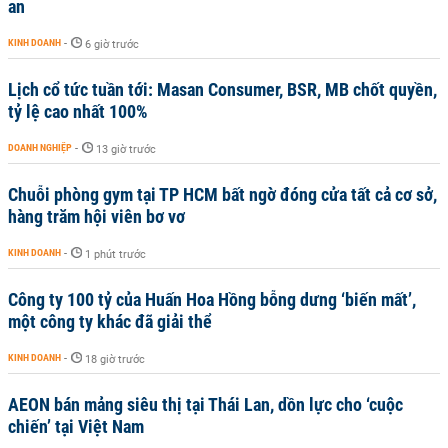
an
KINH DOANH
-
6 giờ trước
Lịch cổ tức tuần tới: Masan Consumer, BSR, MB chốt quyền,
tỷ lệ cao nhất 100%
DOANH NGHIỆP
-
13 giờ trước
Chuỗi phòng gym tại TP HCM bất ngờ đóng cửa tất cả cơ sở,
hàng trăm hội viên bơ vơ
KINH DOANH
-
1 phút trước
Công ty 100 tỷ của Huấn Hoa Hồng bỗng dưng ‘biến mất’,
một công ty khác đã giải thể
KINH DOANH
-
18 giờ trước
AEON bán mảng siêu thị tại Thái Lan, dồn lực cho ‘cuộc
chiến’ tại Việt Nam