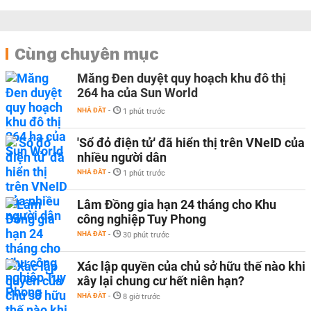
Cùng chuyên mục
Măng Đen duyệt quy hoạch khu đô thị
264 ha của Sun World
NHÀ ĐẤT
-
1 phút trước
'Sổ đỏ điện tử' đã hiển thị trên VNeID của
nhiều người dân
NHÀ ĐẤT
-
1 phút trước
Lâm Đồng gia hạn 24 tháng cho Khu
công nghiệp Tuy Phong
NHÀ ĐẤT
-
30 phút trước
Xác lập quyền của chủ sở hữu thế nào khi
xây lại chung cư hết niên hạn?
NHÀ ĐẤT
-
8 giờ trước