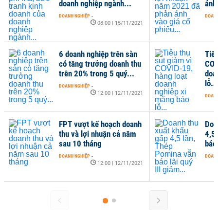
doanh nghiệp ngành...
ánh 
DOANH NGHIỆP
-
DOANH
08:00 | 15/11/2021
6 doanh nghiệp trên sàn
Tiêu
có tăng trưởng doanh thu
COV
trên 20% trong 5 quý...
doa
lỗ...
DOANH NGHIỆP
-
12:00 | 12/11/2021
DOANH
FPT vượt kế hoạch doanh
Doa
thu và lợi nhuận cả năm
4,5
sau 10 tháng
báo 
DOANH NGHIỆP
-
DOANH
12:00 | 12/11/2021