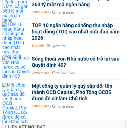
360 tỷ một mã ngân hàng
CHỨNG KHOÁN
-
1 phút trước
TOP 10 ngân hàng có tổng thu nhập
hoạt động (TOI) cao nhất nửa đầu năm
2026
TÀI CHÍNH
-
2 giờ trước
Sóng thoái vốn Nhà nước có trở lại sau
Quyết định 40?
CHỨNG KHOÁN
-
25 phút trước
Một công ty quản lý quỹ sắp đổi tên
thành OCB Capital, Phó Tổng OCBS
được đề cử làm Chủ tịch
CHỨNG KHOÁN
-
1 phút trước
LIÊN KẾT NỔI BẬT