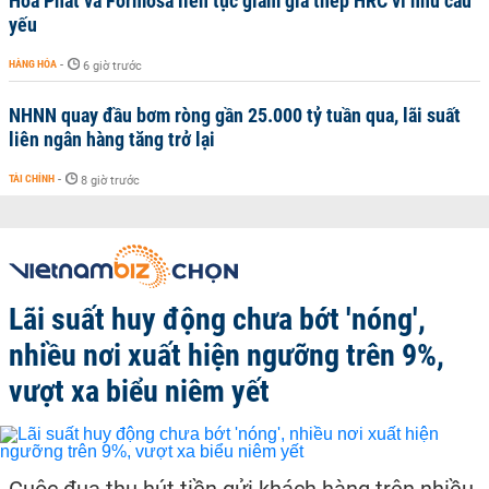
Hoà Phát và Formosa liên tục giảm giá thép HRC vì nhu cầu
yếu
HÀNG HÓA
-
6 giờ trước
NHNN quay đầu bơm ròng gần 25.000 tỷ tuần qua, lãi suất
liên ngân hàng tăng trở lại
TÀI CHÍNH
-
8 giờ trước
Lãi suất huy động chưa bớt 'nóng',
nhiều nơi xuất hiện ngưỡng trên 9%,
vượt xa biểu niêm yết
Cuộc đua thu hút tiền gửi khách hàng trên nhiều