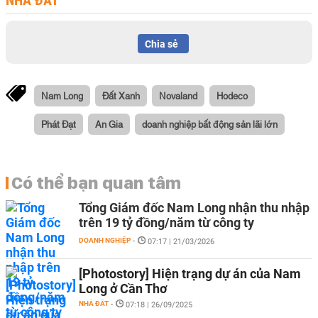
Chia sẻ
Nam Long
Đất Xanh
Novaland
Hodeco
Phát Đạt
An Gia
doanh nghiệp bất động sản lãi lớn
Có thể bạn quan tâm
Tổng Giám đốc Nam Long nhận thu nhập
trên 19 tỷ đồng/năm từ công ty
DOANH NGHIỆP
-
07:17 | 21/03/2026
[Photostory] Hiện trạng dự án của Nam
Long ở Cần Thơ
NHÀ ĐẤT
-
07:18 | 26/09/2025