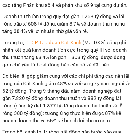
cao tầng Phân khu số 4 và phân khu số 9 tại cùng dự án.
Doanh thu thuần trong quý đạt gần 1.268 tỷ đồng và lãi
ròng xấp xỉ 608 tỷ đồng, giảm 3,7% về doanh thu nhưng
tăng 38,4% về lợi nhuận nhờ giá vốn rẻ.
Tương tự,
CTCP Tập đoàn Đất Xanh
(Mã: DXG) cũng ghi
nhận kết quả kinh doanh tích cực trong quý III với doanh
thu thuần tăng 63,4% lên gần 1.303 tỷ đồng, được đóng
góp chủ yếu từ hoạt động bán căn hộ và đất nền.
Do biên lãi gộp giảm cùng với các chi phí tăng cao nên lãi
ròng của Đất Xanh giảm 48% so với cùng kỳ năm ngoái về
52 tỷ đồng. Trong 9 tháng đầu năm, doanh nghiệp đạt
gần 7.820 tỷ đồng doanh thu thuần và 882 tỷ đồng lãi
ròng (cùng kỳ đạt 1.877 tỷ đồng doanh thu thuần và lỗ
ròng 388 tỷ đồng); tương ứng thực hiện được 87% kế
hoạch doanh thu và 65% kế hoạch lợi nhuận năm.
Trong bối cảnh thị trường bất động sản bước vào giai