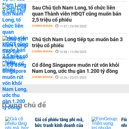
Sau Chủ tịch Nam Long, tổ chức liên
quan Thành viên HĐQT cũng muốn bán
2,5 triệu cổ phiếu
CHỨNG KHOÁN
-
11:57 | 23/09/2025
Chủ tịch Nam Long tiếp tục muốn bán 3
triệu cổ phiếu
CHỨNG KHOÁN
-
10:58 | 11/09/2025
Cổ đông Singapore muốn rút vốn khỏi
Nam Long, ước thu gần 1.200 tỷ đồng
CHỨNG KHOÁN
-
10:26 | 22/07/2025
Cùng chủ đề
Giá cổ phiếu tăng phi mã,
Fiin
bức tranh kinh doanh của
nhu