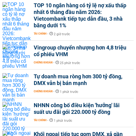
TOP 10 ngân hàng có tỷ lệ nợ xấu thấp
nhất 6 tháng đầu năm 2026:
Vietcombank tiếp tục dẫn đầu, 3 nhà
băng dưới 1%
TÀI CHÍNH
-
2 giờ trước
Vingroup chuyển nhượng hơn 4,8 triệu
cổ phiếu VHM
CHỨNG KHOÁN
-
25 phút trước
Tự doanh mua ròng hơn 300 tỷ đồng,
DMX vẫn bị bán mạnh
CHỨNG KHOÁN
-
1 phút trước
NHNN công bố điều kiện 'hưởng' lãi
suất ưu đãi gói 220.000 tỷ đồng
TÀI CHÍNH
-
1 phút trước
Khối ngoại tiếp tục gom DMX, xả gần