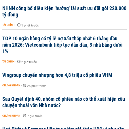
NHNN công bố điều kiện 'hưởng' lãi suất ưu đãi gói 220.000
tỷ đồng
TÀI CHÍNH
-
1 phút trước
TOP 10 ngân hàng có tỷ lệ nợ xấu thấp nhất 6 tháng đầu
năm 2026: Vietcombank tiếp tục dẫn đầu, 3 nhà băng dưới
1%
TÀI CHÍNH
-
2 giờ trước
Vingroup chuyển nhượng hơn 4,8 triệu cổ phiếu VHM
CHỨNG KHOÁN
-
25 phút trước
Sau Quyết định 40, nhóm cổ phiếu nào có thể xuất hiện câu
chuyện thoái vốn Nhà nước?
CHỨNG KHOÁN
-
7 giờ trước