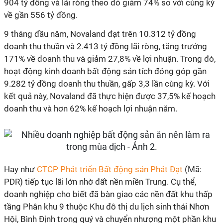
904 tỷ đồng và lãi ròng theo đó giảm 74% so với cùng kỳ
về gần 556 tỷ đồng.
9 tháng đầu năm, Novaland đạt trên 10.312 tỷ đồng
doanh thu thuần và 2.413 tỷ đồng lãi ròng, tăng trưởng
171% về doanh thu và giảm 27,8% về lợi nhuận. Trong đó,
hoạt động kinh doanh bất động sản tích đóng góp gần
9.282 tỷ đồng doanh thu thuần, gấp 3,3 lần cùng kỳ. Với
kết quả này, Novaland đã thực hiện được 37,5% kế hoạch
doanh thu và hơn 62% kế hoạch lợi nhuận năm.
Hay như
CTCP Phát triển Bất động sản Phát Đạt
(Mã:
PDR) tiếp tục lãi lớn nhờ đất nền miền Trung. Cụ thể,
doanh nghiệp cho biết đã bàn giao các nền đất khu thấp
tầng Phân khu 9 thuộc Khu đô thị du lịch sinh thái Nhơn
Hội, Bình Định trong quý và chuyển nhượng một phần khu