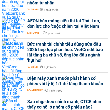
nhóm tư nhân
TÀI CHÍNH
-
1 phút trước
AEON bán mảng siêu thị tại Thái Lan,
dồn lực cho ‘cuộc chiến’ tại Việt Nam
KINH DOANH
-
1 phút trước
Bức tranh tài chính tiêu dùng nửa đầu
2026 tiếp tục phân hóa: VietCredit báo
lãi tăng ba chữ số, ông lớn đầu ngành
'hụt hơi'
TÀI CHÍNH
-
1 giờ trước
Điện Máy Xanh muốn phát hành cổ
phiếu với tỷ lệ 1:1 để tăng thanh khoản
DOANH NGHIỆP
-
1 giờ trước
Sau nhịp điều chỉnh mạnh, CTCK nhìn
thấy cơ hội ở nhóm cổ phiếu nào?