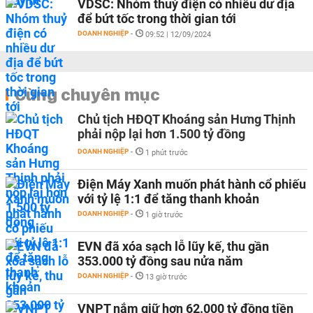
VDSC: Nhóm thuỷ điện có nhiều dư địa
để bứt tốc trong thời gian tới
DOANH NGHIỆP
-
09:52 | 12/09/2024
Cùng chuyên mục
Chủ tịch HĐQT Khoáng sản Hưng Thịnh
phải nộp lại hơn 1.500 tỷ đồng
DOANH NGHIỆP
-
1 phút trước
Điện Máy Xanh muốn phát hành cổ phiếu
với tỷ lệ 1:1 để tăng thanh khoản
DOANH NGHIỆP
-
1 giờ trước
EVN đã xóa sạch lỗ lũy kế, thu gần
353.000 tỷ đồng sau nửa năm
DOANH NGHIỆP
-
13 giờ trước
VNPT nắm giữ hơn 62.000 tỷ đồng tiền