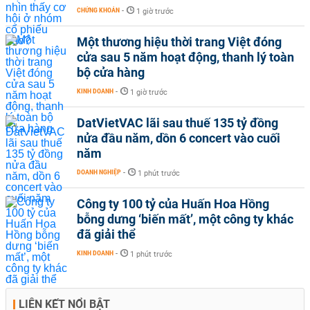
CHỨNG KHOÁN
-
1 giờ trước
Một thương hiệu thời trang Việt đóng
cửa sau 5 năm hoạt động, thanh lý toàn
bộ cửa hàng
KINH DOANH
-
1 giờ trước
DatVietVAC lãi sau thuế 135 tỷ đồng
nửa đầu năm, dồn 6 concert vào cuối
năm
DOANH NGHIỆP
-
1 phút trước
Công ty 100 tỷ của Huấn Hoa Hồng
bỗng dưng ‘biến mất’, một công ty khác
đã giải thể
KINH DOANH
-
1 phút trước
LIÊN KẾT NỔI BẬT