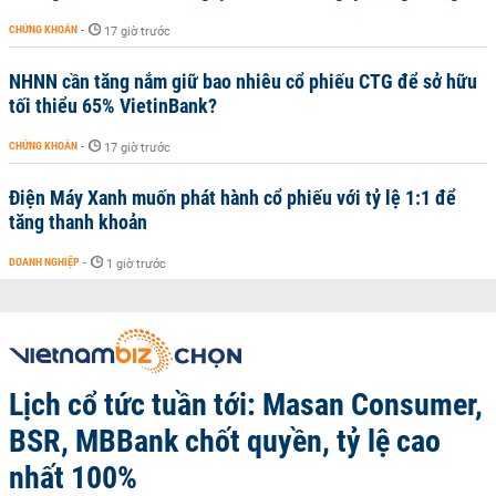
CHỨNG KHOÁN
-
17 giờ trước
NHNN cần tăng nắm giữ bao nhiêu cổ phiếu CTG để sở hữu
tối thiểu 65% VietinBank?
CHỨNG KHOÁN
-
17 giờ trước
Điện Máy Xanh muốn phát hành cổ phiếu với tỷ lệ 1:1 để
tăng thanh khoản
DOANH NGHIỆP
-
1 giờ trước
Lịch cổ tức tuần tới: Masan Consumer,
BSR, MBBank chốt quyền, tỷ lệ cao
nhất 100%