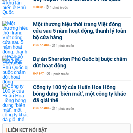
THỜI SỰ
-
1 phút trước
Một thương hiệu thời trang Việt đóng
cửa sau 5 năm hoạt động, thanh lý toàn
bộ cửa hàng
KINH DOANH
-
1 phút trước
Dự án Sheraton Phú Quốc bị buộc chấm
dứt hoạt động
NHÀ ĐẤT
-
1 phút trước
Công ty 100 tỷ của Huấn Hoa Hồng
bỗng dưng ‘biến mất’, một công ty khác
đã giải thể
KINH DOANH
-
1 phút trước
LIÊN KẾT NỔI BẬT