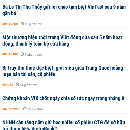
Bà Lê Thị Thu Thủy gửi lời chào tạm biệt VinFast sau 9 năm
gắn bó
KINH DOANH
-
13 giờ trước
Một thương hiệu thời trang Việt đóng cửa sau 5 năm hoạt
động, thanh lý toàn bộ cửa hàng
KINH DOANH
-
1 phút trước
Bị truy thu thuế đặc biệt, giới siêu giàu Trung Quốc hoảng
loạn bán tài sản, cổ phiếu
QUỐC TẾ
-
14 giờ trước
Chứng khoán VIX chốt ngày chia cổ tức ngay trong tháng 8
CHỨNG KHOÁN
-
15 giờ trước
NHNN cần tăng nắm giữ bao nhiêu cổ phiếu CTG để sở hữu
tối thiểu 65% VietinBank?