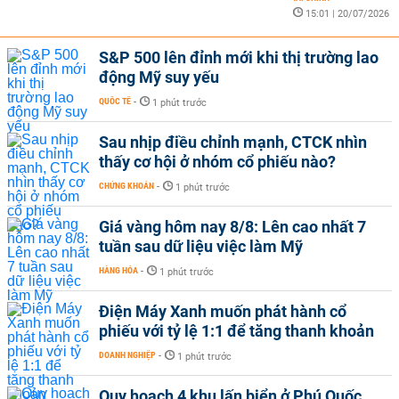
15:01 | 20/07/2026
S&P 500 lên đỉnh mới khi thị trường lao
động Mỹ suy yếu
QUỐC TẾ
-
1 phút trước
Sau nhịp điều chỉnh mạnh, CTCK nhìn
thấy cơ hội ở nhóm cổ phiếu nào?
CHỨNG KHOÁN
-
1 phút trước
Giá vàng hôm nay 8/8: Lên cao nhất 7
tuần sau dữ liệu việc làm Mỹ
HÀNG HÓA
-
1 phút trước
Điện Máy Xanh muốn phát hành cổ
phiếu với tỷ lệ 1:1 để tăng thanh khoản
DOANH NGHIỆP
-
1 phút trước
Quy hoạch 4 khu lấn biển ở Phú Quốc