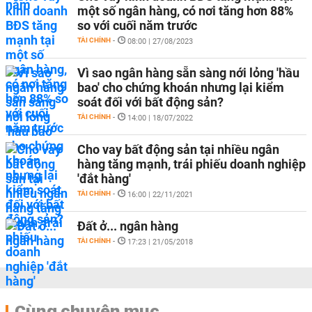
một số ngân hàng, có nơi tăng hơn 88%
so với cuối năm trước
TÀI CHÍNH
-
08:00 | 27/08/2023
Vì sao ngân hàng sẵn sàng nới lỏng 'hầu
bao' cho chứng khoán nhưng lại kiểm
soát đối với bất động sản?
TÀI CHÍNH
-
14:00 | 18/07/2022
Cho vay bất động sản tại nhiều ngân
hàng tăng mạnh, trái phiếu doanh nghiệp
'đắt hàng'
TÀI CHÍNH
-
16:00 | 22/11/2021
Đất ở... ngân hàng
TÀI CHÍNH
-
17:23 | 21/05/2018
Cùng chuyên mục