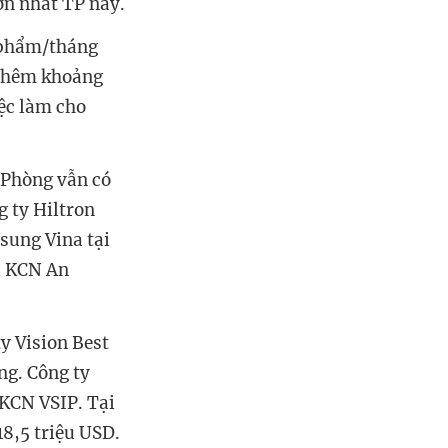
ớn nhất TP này.
n phẩm/tháng
 thêm khoảng
ệc làm cho
i Phòng vẫn có
g ty Hiltron
sung Vina tại
i KCN An
y Vision Best
ng. Công ty
 KCN VSIP. Tại
8,5 triệu USD.