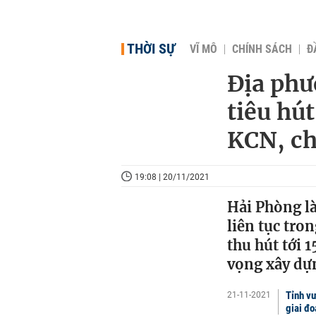
THỜI SỰ
VĨ MÔ
CHÍNH SÁCH
Đ
Địa phư
tiêu hú
KCN, ch
19:08 | 20/11/2021
Hải Phòng là
liên tục tro
thu hút tới 
vọng xây dựn
Tỉnh vư
21-11-2021
giai đo