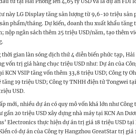
đầu tư tại Hải Phòng lên 4,65 tỷ USD và là dự án FDI l
tư này LG Display tăng sản lượng từ 9,6-10 triệu sả
u sản phẩm/tháng. Dự kiến, doanh thu xuất khẩu tăng
; nộp ngân sách thêm 25 triệu USD/năm, tạo thêm vi
g.
 thời gian làn sóng dịch thứ 4 diễn biến phức tạp, Hả
ng vốn trị giá hàng chục triệu USD như: Dự án của Côn
ại KCN VSIP tăng vốn thêm 33,8 triệu USD; Công ty Oh
tăng 19 triệu USD; Công ty TNHH điện tử Tongwei tạ
triệu USD.
cấp mới, nhiều dự án có quy mô vốn khá lớn như Công t
ư gần 20 triệu USD xây dựng nhà máy tại KCN An Dươ
’ Electronics thực hiện dự án trị giá 18 triệu USD tại
ền có dự án của Công ty Hangzhou GreatStar trị giá 1