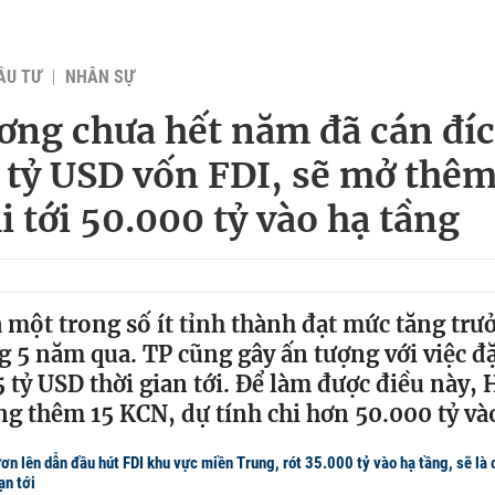
ẦU TƯ
NHÂN SỰ
ơng chưa hết năm đã cán đí
t tỷ USD vốn FDI, sẽ mở thêm
i tới 50.000 tỷ vào hạ tầng
 một trong số ít tỉnh thành đạt mức tăng tr
ng 5 năm qua. TP cũng gây ấn tượng với việc đ
15 tỷ USD thời gian tới. Để làm được điều này,
g thêm 15 KCN, dự tính chi hơn 50.000 tỷ vào
ơn lên dẫn đầu hút FDI khu vực miền Trung, rót 35.000 tỷ vào hạ tầng, sẽ là
ạn tới