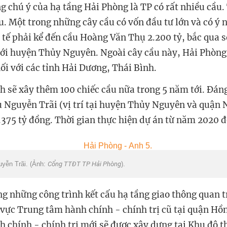
 chú ý của hạ tầng Hải Phòng là TP có rất nhiều cầu.
u. Một trong những cây cầu có vốn đầu tư lớn và có ý 
h tế phải kể đến cầu Hoàng Văn Thụ 2.200 tỷ, bắc qua 
ới huyện Thủy Nguyên. Ngoài cây cầu này, Hải Phòng
nối với các tỉnh Hải Dương, Thái Bình.
h sẽ xây thêm 100 chiếc cầu nữa trong 5 năm tới. Đán
u Nguyễn Trãi (vị trí tại huyện Thủy Nguyên và quận 
.375 tỷ đồng. Thời gian thực hiện dự án từ năm 2020 
uyễn Trãi. (Ảnh:
Cổng TTĐT TP Hải Phòng
).
ng những công trình kết cấu hạ tầng giao thông quan t
u vực Trung tâm hành chính - chính trị cũ tại quận Hồ
 chính - chính trị mới sẽ được xây dựng tại Khu đô t