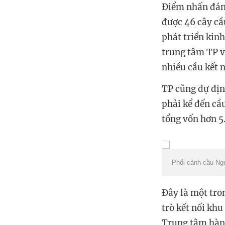
Điểm nhấn đáng
được 46 cây cầ
phát triển kin
trung tâm TP v
nhiều cầu kết 
TP cũng dự địn
phải kể đến cầ
tổng vốn hơn 5
Phối cảnh cầu Ng
Đây là một tro
trò kết nối kh
Trung tâm hành