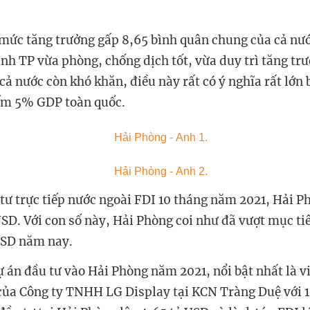
mức tăng trưởng gấp 8,65 bình quân chung của cả nư
h TP vừa phòng, chống dịch tốt, vừa duy trì tăng tr
cả nước còn khó khăn, điều này rất có ý nghĩa rất lớn
ếm 5% GDP toàn quốc.
 tư trực tiếp nước ngoài FDI 10 tháng năm 2021, Hải 
USD. Với con số này, Hải Phòng coi như đã vượt mục tiê
 USD năm nay.
ự án đầu tư vào Hải Phòng năm 2021, nổi bật nhất là v
của Công ty TNHH LG Display tại KCN Tràng Duệ với 1