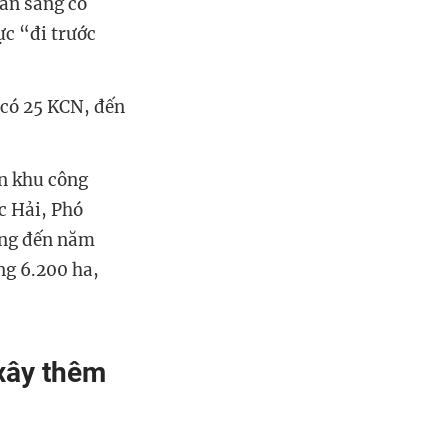
sẵn sàng có
ực “đi trước
 có 25 KCN, đến
ển khu công
c Hải, Phó
ọng đến năm
ng 6.200 ha,
 xây thêm