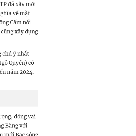
 TP đã xây mới
nghĩa về mặt
sông Cấm nối
 cũng xây dựng
g chú ý nhất
Ngô Quyền) có
đến năm 2024.
rọng, đóng vai
ng Bàng với
hị mới Bắc sông