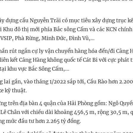
ây dựng cầu Nguyễn Trãi có mục tiêu xây dựng trục kế
ới Khu đô thị mới phía Bắc sông Cấm và các KCN chính
 VSIP, Phà Rừng, Minh Đức, Đình Vũ,…
hần rút ngắn cự ly vận chuyển hàng hóa đến/đi Cảng
 liên kết Cảng Hàng không quốc tế Cát Bi với cực phát 
tại khu vực Bắc Sông Cấm,...
g lai gần, vào tháng 1/2022 sắp tới, Cầu Rào hơn 2.200
xe kỹ thuật.
ng trên địa bàn 4 quận của Hải Phòng gồm: Ngô Quyề
Lê Chân với chiều dài khoảng 456,5 m, rộng 30,5 m, 
ổng mức đầu tư hơn 2.265 tỷ đồng.