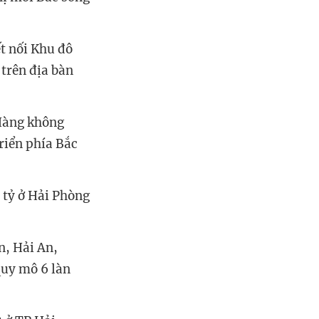
t nối Khu đô
 trên địa bàn
 Hàng không
triển phía Bắc
 tỷ ở Hải Phòng
n, Hải An,
quy mô 6 làn