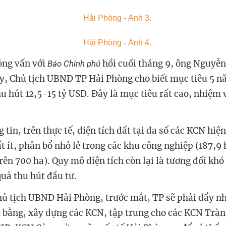
ỏng vấn với
hồi cuối tháng 9, ông Nguyễ
Báo Chính phủ
y, Chủ tịch UBND TP Hải Phòng cho biết mục tiêu 5 
u hút 12,5-15 tỷ USD. Đây là mục tiêu rất cao, nhiệm 
tin, trên thực tế, diện tích đất tại đa số các KCN hiện
ất ít, phân bổ nhỏ lẻ trong các khu công nghiệp (187,9
rên 700 ha). Quy mô diện tích còn lại là tương đối khó
quả thu hút đầu tư.
hủ tịch UBND Hải Phòng, trước mắt, TP sẽ phải đẩy n
 bằng, xây dựng các KCN, tập trung cho các KCN Tràn