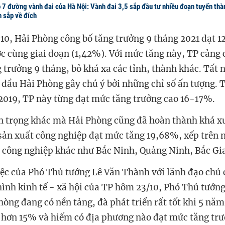
 7 đường vành đai của Hà Nội: Vành đai 3,5 sắp đầu tư nhiều đoạn tuyến thà
 sắp về đích
 10, Hải Phòng công bố tăng trưởng 9 tháng 2021 đạt 
ớc cùng giai đoạn (1,42%). Với mức tăng này, TP cảng
g trưởng 9 tháng, bỏ khá xa các tỉnh, thành khác. Tất 
 đầu Hải Phòng gây chú ý bởi những chỉ số ấn tượng.
-2019, TP này từng đạt mức tăng trưởng cao 16-17%.
n trọng khác mà Hải Phòng cũng đã hoàn thành khá xu
 sản xuất công nghiệp đạt mức tăng 19,68%, xếp trên 
 công nghiệp khác như Bắc Ninh, Quảng Ninh, Bắc Gi
iệc của Phó Thủ tướng Lê Văn Thành với lãnh đạo chủ 
hình kinh tế - xã hội của TP hôm 23/10, Phó Thủ tướn
hòng đang có nền tảng, đà phát triển rất tốt khi 5 năm
c hơn 15% và hiếm có địa phương nào đạt mức tăng trư