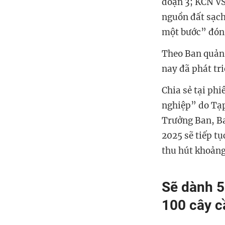
đoạn 3; KCN VS
nguồn đất sạch 
một bước” đón 
Theo Ban quản 
nay đã phát tri
Chia sẻ tại ph
nghiệp” do Tạp
Trưởng Ban, Ba
2025 sẽ tiếp t
thu hút khoảng
Sẽ dành 5
100 cây c