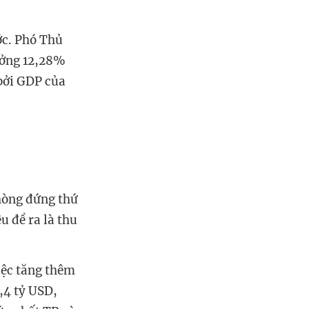
ớc. Phó Thủ
ưởng 12,28%
 bởi GDP của
Phòng đứng thứ
u đề ra là thu
iệc tăng thêm
,4 tỷ USD,