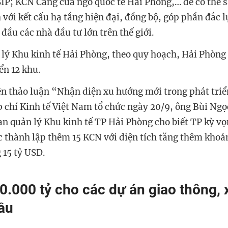
IP; KCN Cảng cửa ngõ quốc tế Hải Phòng,… để có thể 
với kết cấu hạ tầng hiện đại, đồng bộ, góp phần đắc l
đầu các nhà đầu tư lớn trên thế giới.
lý Khu kinh tế Hải Phòng, theo quy hoạch, Hải Phòng
ển 12 khu.
iên thảo luận “Nhận diện xu hướng mới trong phát tri
 chí Kinh tế Việt Nam tổ chức ngày 20/9, ông Bùi Ngọ
n quản lý Khu kinh tế TP Hải Phòng cho biết TP kỳ v
ục thành lập thêm 15 KCN với diện tích tăng thêm khoả
 15 tỷ USD.
0.000 tỷ cho các dự án giao thông,
ầu