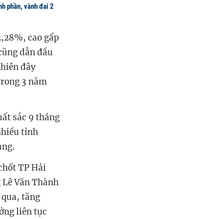
nh phần, vành đai 2
12,28%, cao gấp
 cũng dẫn đầu
nhiên đây
 Trong 3 năm
ất sắc 9 tháng
nhiều tỉnh
ang.
chốt TP Hải
g Lê Văn Thành
 qua, tăng
ởng liên tục