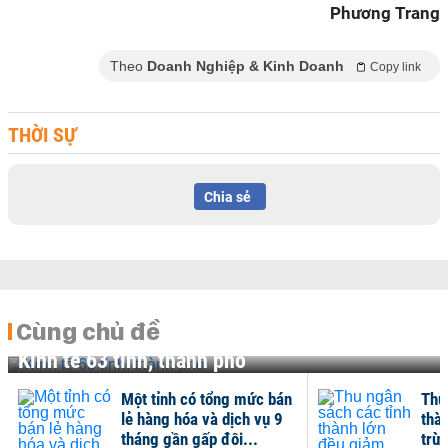
Phương Trang
Theo
Doanh Nghiệp & Kinh Doanh
Copy link
THỜI SỰ
Chia sẻ
Cùng chủ đề
Kinh tế 63 tỉnh, thành phố
Một tỉnh có tổng mức bán
Thu
lẻ hàng hóa và dịch vụ 9
thà
tháng gần gấp đôi...
trừ 