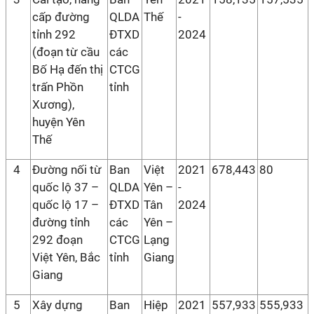
cấp đường
QLDA
Thế
-
tỉnh 292
ĐTXD
2024
(đoạn từ cầu
các
Bố Hạ đến thị
CTCG
trấn Phồn
tỉnh
Xương),
huyện Yên
Thế
4
Đường nối từ
Ban
Việt
2021
678,443
80
quốc lộ 37 –
QLDA
Yên –
-
quốc lộ 17 –
ĐTXD
Tân
2024
đường tỉnh
các
Yên –
292 đoạn
CTCG
Lạng
Việt Yên, Bắc
tỉnh
Giang
Giang
5
Xây dựng
Ban
Hiệp
2021
557,933
555,933