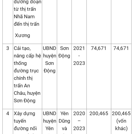
đường đoạn
từ thị trấn
Nhã Nam
đến thị trấn
Xương
3
Cải tạo,
UBND
Sơn
2021
74,671
74,671
nâng cấp hệ
huyện
Động
-
thống
Sơn
2023
đường trục
Động
chính thị
trấn An
Châu, huyện
Sơn Động
4
Xây dựng
UBND
Yên
2020
200,465
200,465
tuyến
huyện
Dũng
–
(vốn
đường nối
Yên
và
2023
khác)