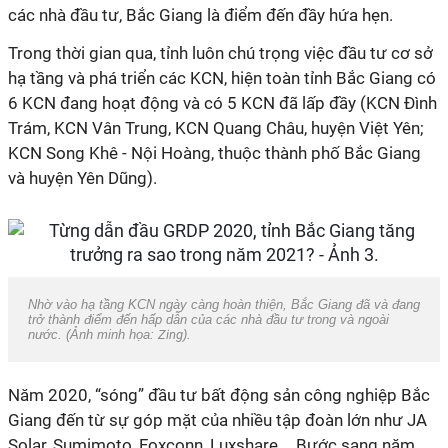
các nhà đầu tư, Bắc Giang là điểm đến đầy hứa hẹn.
Trong thời gian qua, tỉnh luôn chú trọng việc đầu tư cơ sở
hạ tầng và phá triển các KCN, hiện toàn tỉnh Bắc Giang có
6 KCN đang hoạt động và có 5 KCN đã lấp đầy (KCN Đình
Trám, KCN Vân Trung, KCN Quang Châu, huyện Việt Yên;
KCN Song Khê - Nội Hoàng, thuộc thành phố Bắc Giang
và huyện Yên Dũng).
Nhờ vào hạ tầng KCN ngày càng hoàn thiện, Bắc Giang đã và đang
trở thành điểm đến hấp dẫn của các nhà đầu tư trong và ngoài
nước. (Ảnh minh họa:
Zing
).
Năm 2020, “sóng” đầu tư bất động sản công nghiệp Bắc
Giang đến từ sự góp mặt của nhiều tập đoàn lớn như JA
Solar, Sumimoto, Foxconn, Luxshare,… Bước sang năm