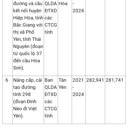
đường và cầu
QLDA
Hòa
-
kết nối huyện
ĐTXD
2024
Hiệp Hòa, tỉnh
các
Bắc Giang với
CTCG
thị xã Phổ
tỉnh
Yên, tỉnh Thái
Nguyên (đoạn
từ quốc lộ 37
đến cầu Hòa
Sơn),
6
Nâng cấp, cải
Ban
Tân
2021
282,941
281,741
tạo đường
QLDA
Yên
-
tỉnh 298
ĐTXD
2024
(đoạn Đình
các
Nèo đi Việt
CTCG
Yên).
tỉnh