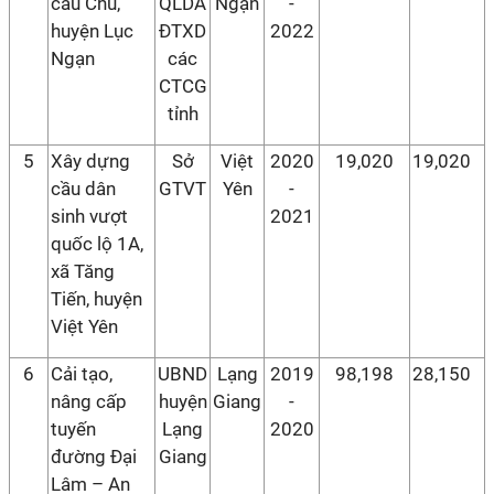
cầu Chũ,
QLDA
Ngạn
-
huyện Lục
ĐTXD
2022
Ngạn
các
CTCG
tỉnh
5
Xây dựng
Sở
Việt
2020
19,020
19,020
cầu dân
GTVT
Yên
-
sinh vượt
2021
quốc lộ 1A,
xã Tăng
Tiến, huyện
Việt Yên
6
Cải tạo,
UBND
Lạng
2019
98,198
28,150
nâng cấp
huyện
Giang
-
tuyến
Lạng
2020
đường Đại
Giang
Lâm – An