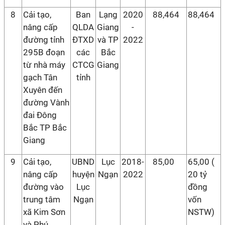
8
Cải tạo,
Ban
Lạng
2020
88,464
88,464
nâng cấp
QLDA
Giang
-
đường tỉnh
ĐTXD
và TP
2022
295B đoạn
các
Bắc
từ nhà máy
CTCG
Giang
gạch Tân
tỉnh
Xuyên đến
đường Vành
đai Đông
Bắc TP Bắc
Giang
9
Cải tạo,
UBND
Lục
2018-
85,00
65,00 (
nâng cấp
huyện
Ngạn
2022
20 tỷ
đường vào
Lục
đồng
trung tâm
Ngạn
vốn
xã Kim Sơn
NSTW)
và Phú