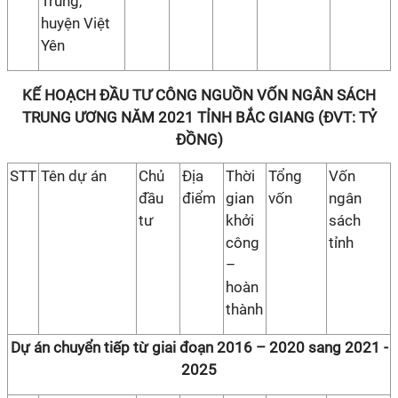
Trung,
huyện Việt
Yên
KẾ HOẠCH ĐẦU TƯ CÔNG NGUỒN VỐN NGÂN SÁCH
TRUNG ƯƠNG NĂM 2021 TỈNH BẮC GIANG (ĐVT: TỶ
ĐỒNG)
STT
Tên dự án
Chủ
Địa
Thời
Tổng
Vốn
đầu
điểm
gian
vốn
ngân
tư
khởi
sách
công
tỉnh
–
hoàn
thành
Dự án chuyển tiếp từ giai đoạn 2016 – 2020 sang 2021 -
2025