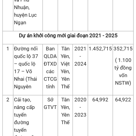
Nhuận,
huyện Lục
Ngạn
Dự án khởi công mới giai đoạn 2021 - 2025
1
Đường nối
Ban
Tân
2021
1.452,715
352,715
quốc lộ 37
QLDA
Yên,
-
( 1.100
– quốc lộ
ĐTXD
Việt
2024
tỷ đồng
17 – Võ
các
Yên,
vốn
Nhai (Thái
CTCG
Yên
NSTW)
Nguyên
tỉnh
Thế
2
Cải tạo,
Sở
Tân
2020
64,992
64,922
nâng cấp
GTVT
Yên,
-
tuyến
Yên
2023
đường
Thế
tuyến