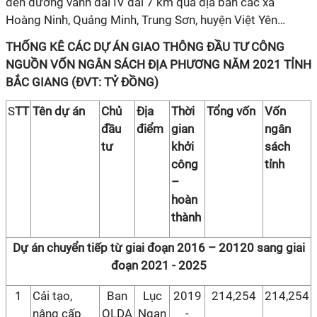
đến đường vành đai IV dài 7 km qua địa bàn các xã
Hoàng Ninh, Quảng Minh, Trung Sơn, huyện Việt Yên…
THỐNG KÊ CÁC DỰ ÁN GIAO THÔNG ĐẦU TƯ CÔNG
NGUỒN VỐN NGÂN SÁCH ĐỊA PHƯƠNG NĂM 2021 TỈNH
BẮC GIANG (ĐVT: TỶ ĐỒNG)
S
TT
Tên dự án
Chủ
Địa
Thời
Tổng vốn
Vốn
đầu
điểm
gian
ngân
tư
khởi
sách
công
tỉnh
–
hoàn
thành
Dự án chuyển tiếp từ giai đoạn 2016 – 20120 sang giai
đoạn 2021 - 2025
1
Cải tạo,
Ban
Lục
2019
214,254
214,254
nâng cấp
QLDA
Ngạn
-