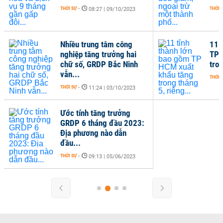
THỜI SỰ
-
THỜI 
08:27 | 09/10/2023
Nhiều trung tâm công
11 
nghiệp tăng trưởng hai
TP 
chữ số, GRDP Bắc Ninh
tron
vẫn...
THỜI 
THỜI SỰ
-
11:24 | 03/10/2023
Ước tính tăng trưởng
GRDP 6 tháng đầu 2023:
Địa phương nào dẫn
đầu...
THỜI SỰ
-
09:13 | 05/06/2023