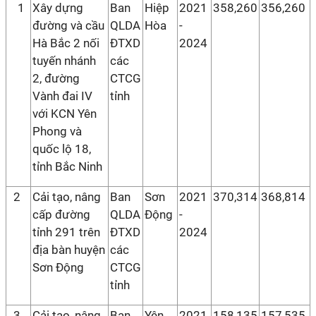
1
Xây dựng
Ban
Hiệp
2021
358,260
356,260
đường và cầu
QLDA
Hòa
-
Hà Bắc 2 nối
ĐTXD
2024
tuyến nhánh
các
2, đường
CTCG
Vành đai IV
tỉnh
với KCN Yên
Phong và
quốc lộ 18,
tỉnh Bắc Ninh
2
Cải tạo, nâng
Ban
Sơn
2021
370,314
368,814
cấp đường
QLDA
Động
-
tỉnh 291 trên
ĐTXD
2024
địa bàn huyện
các
Sơn Động
CTCG
tỉnh
3
Cải tạo, nâng
Ban
Yên
2021
158,135
157,535