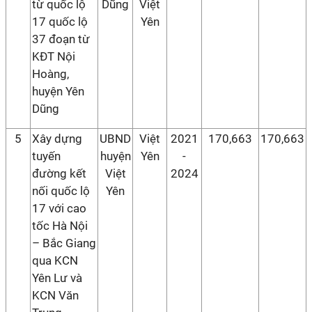
từ quốc lộ
Dũng
Việt
17 quốc lộ
Yên
37 đoạn từ
KĐT Nội
Hoàng,
huyện Yên
Dũng
5
Xây dựng
UBND
Việt
2021
170,663
170,663
tuyến
huyện
Yên
-
đường kết
Việt
2024
nối quốc lộ
Yên
17 với cao
tốc Hà Nội
– Bắc Giang
qua KCN
Yên Lư và
KCN Văn