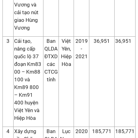
Vương và
cải tạo nút
giao Hùng
Vương
3
Cải tạo,
Ban
Việt
2019
36,951
36,951
nâng cấp
QLDA
Yên,
-
quốc lộ 37
ĐTXD
Hiệp
2021
đoạn Km83
các
Hòa
00 – Km88
CTCG
100 và
tỉnh
Km89 800
– Km91
400 huyện
Việt Yên và
Hiệp Hòa
4
Xây dựng
Ban
Lục
2020
185,771
185,771