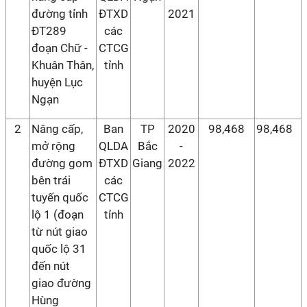
đường tỉnh
ĐTXD
2021
ĐT289
các
đoạn Chữ -
CTCG
Khuân Thân,
tỉnh
huyện Lục
Ngạn
2
Nâng cấp,
Ban
TP
2020
98,468
98,468
mở rộng
QLDA
Bắc
-
đường gom
ĐTXD
Giang
2022
bên trái
các
tuyến quốc
CTCG
lộ 1 (đoạn
tỉnh
từ nút giao
quốc lộ 31
đến nút
giao đường
Hùng